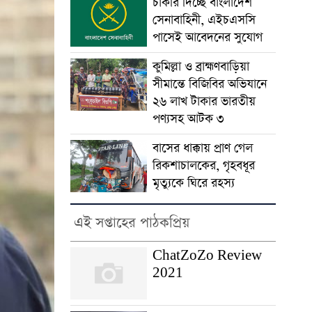
চাকরি দিচ্ছে বাংলাদেশ
সেনাবাহিনী, এইচএসসি
পাসেই আবেদনের সুযোগ
কুমিল্লা ও ব্রাহ্মণবাড়িয়া
সীমান্তে বিজিবির অভিযানে
২৬ লাখ টাকার ভারতীয়
পণ্যসহ আটক ৩
বাসের ধাক্কায় প্রাণ গেল
রিকশাচালকের, গৃহবধূর
মৃত্যুকে ঘিরে রহস্য
এই সপ্তাহের পাঠকপ্রিয়
ChatZoZo Review
2021