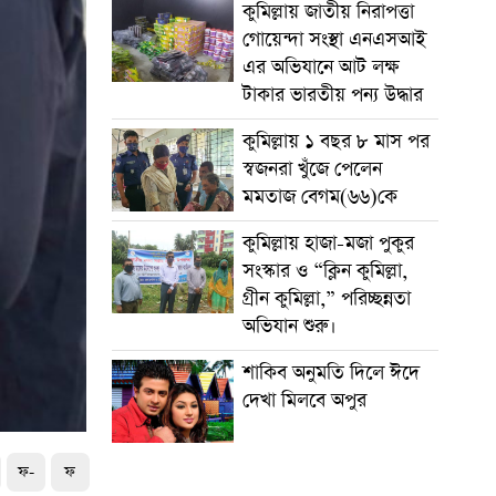
কুমিল্লায় জাতীয় নিরাপত্তা
গোয়েন্দা সংস্থা এনএসআই
এর অভিযানে আট লক্ষ
টাকার ভারতীয় পন্য উদ্ধার
কুমিল্লায় ১ বছর ৮ মাস পর
স্বজনরা খুঁজে পেলেন
মমতাজ বেগম(৬৬)কে
কুমিল্লায় হাজা-মজা পুকুর
সংস্কার ও “ক্লিন কুমিল্লা,
গ্রীন কুমিল্লা,” পরিচ্ছন্নতা
অভিযান শুরু।
শাকিব অনুমতি দিলে ঈদে
দেখা মিলবে অপুর
ফ-
ফ