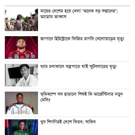
মায়ের দেশের হয়ে খেলা ‘অনেক বড় সম্মানের’:
অ্যাডাম আব্বাস
জাপানে হিটস্ট্রোকে ফিজির রাগবি খেলোয়াড়ের মৃত্যু
ম্যাচ চলাকালে বজ্রপাতে থাই ফুটবলারের মৃত্যু
ভূমিকম্পে সব হারানো শিশুই কি আর্জেন্টিনার নতুন
মেসি?
খুব শিগগিরই দেশে ফিরব: সাকিব