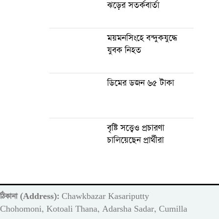
ঝড়ের সতর্কবার্তা
ময়মনসিংহে বন্দুকযুদ্ধে
যুবক নিহত
ডিমের ডজন ৬৫ টাকা
বৃষ্টি সত্ত্বেও প্রচারণা
চালিয়েছেন প্রার্থীরা
ঠিকানা (Address):
Chawkbazar Kasariputty
m
Chohomoni, Kotoali Thana, Adarsha Sadar, Cumilla