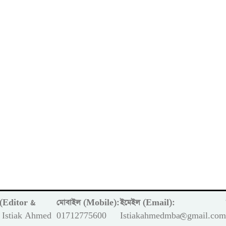
ক (Editor &
মোবাইল (Mobile):
ইমেইল (Email):
Istiak Ahmed
01712775600
Istiakahmedmba@gmail.co