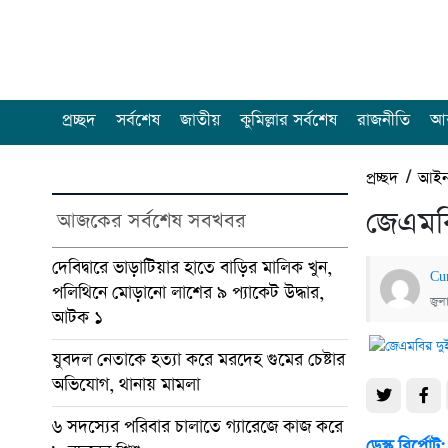
প্রচ্ছদ
সর্বশেষ
জাতীয়
কুমিল্লার সর্বশেষ
রাজনীতি
আন
প্রচ্ছদ
/
আইন
জেএমবি
আজকের সর্বশেষ সবখবর
দেবিদ্বারে ভাড়াটিয়ার হাতে বাড়ির মালিক খুন,
Cu
পলিথিনে মোড়ানো লাশের ৯ প্যাকেট উদ্ধার,
জুল
আটক ১
যুবদল নেতাকে হত্যা করে মরদেহ গুমের চেষ্টার
অভিযোগ, থানায় মামলা
৬ সদস্যের পরিবার চালাতে গ্যারেজে কাজ করে
ডেস্ক রির্পোট: