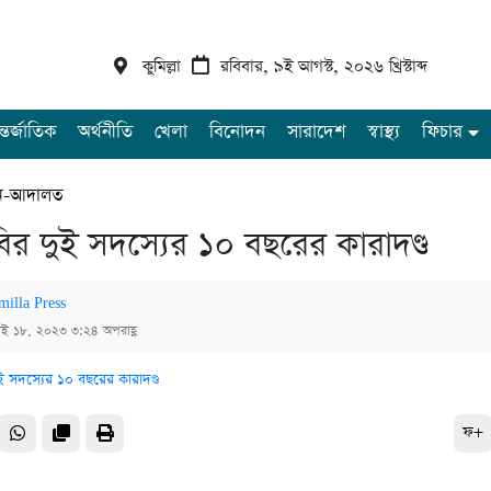
কুমিল্লা
রবিবার, ৯ই আগস্ট, ২০২৬ খ্রিস্টাব্দ
্তর্জাতিক
অর্থনীতি
খেলা
বিনোদন
সারাদেশ
স্বাস্থ্য
ফিচার
-আদালত
র দুই সদস্যের ১০ বছরের কারাদণ্ড
milla Press
াই ১৮, ২০২৩ ৩:২৪ অপরাহ্ণ
ফ+