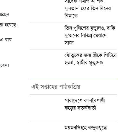
সাবেক এমপি আশিকা
সুলতানা ফের তিন দিনের
য়েছেন
রিমান্ডে
য়া হয়েছে।
তিন পুলিশের মৃত্যুদণ্ড, বাকি
দু’জনের বিভিন্ন মেয়াদে
র এ রায়
সাজা
যৌতুকের জন্য স্ত্রীকে পিটিয়ে
হত্যা, স্বামীর মৃত্যুদণ্ড
করেন।
এই সপ্তাহের পাঠকপ্রিয়
সারাদেশে কালবৈশাখী
ঝড়ের সতর্কবার্তা
ময়মনসিংহে বন্দুকযুদ্ধে