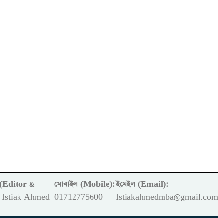
ক (Editor &
মোবাইল (Mobile):
ইমেইল (Email):
Istiak Ahmed
01712775600
Istiakahmedmba@gmail.co