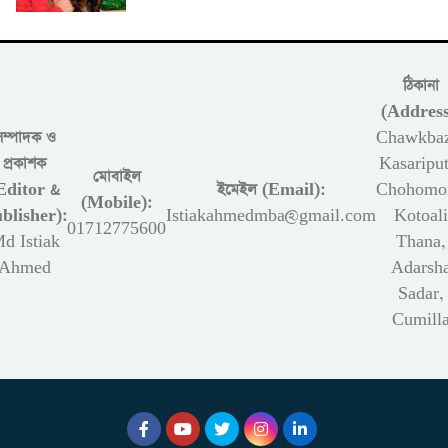
ঠিকানা
(Address
সম্পাদক ও
Chawkbaz
প্রকাশক
Kasariput
মোবাইল
Editor &
ইমেইল (Email):
Chohomon
(Mobile):
blisher):
Istiakahmedmba@gmail.com
Kotoali
01712775600
d Istiak
Thana,
Ahmed
Adarsh
Sadar,
Cumill