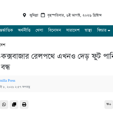
কুমিল্লা
বৃহস্পতিবার, ৬ই আগস্ট, ২০২৬ খ্রিস্টাব্দ
্তর্জাতিক
অর্থনীতি
খেলা
বিনোদন
সারাদেশ
স্বাস্থ্য
ফিচার
দেশ
াম-কক্সবাজার রেলপথে এখনও দেড় ফুট পানি
বন্ধ
milla Press
াই ৮, ২০২৬ ২:৫৭ অপরাহ্ণ
ফ+