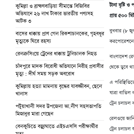
টানা বৃষ্টি 
কুমিল্লা ও ব্রাহ্মণবাড়িয়া সীমান্তে বিজিবির
অভিযানে ২৬ লাখ টাকার ভারতীয় পণ্যসহ
প্রায় ৫০০ ম
আটক ৩
বুধবার (৮ জুল
বাসের ধাক্কায় প্রাণ গেল রিকশাচালকের, গৃহবধূর
মৃত্যুকে ঘিরে রহস্য
করপোরেশনের ম
রেলক্রসিংয়ে ট্রেনের ধাক্কায় ট্রলিচালক নিহত
বাংলাদেশ রেল
চাঁদপুরে মাদক বিরোধী অভিযানে নিরীহ প্রবাসীর
থেকে ডুবে থ
মৃত্যু : দীর্ঘ সময় সড়ক অবরোধ
এ পরিস্থিতিতে
কুমিল্লায় হত্যা মামলায় বৃদ্ধের যাবজ্জীবন, ছেলে
যাত্রা বাতিল 
খালাস
ট্রেন চলাচল 
পটুয়াখালী সদর উপজেলা আ.লীগ সহসভাপতি
মিজানুর মারা গেছেন
রেলওয়ে জান
বেলকুচিতে বজ্রাঘাতে এইচএসসি পরীক্ষার্থীর
ট্রেন চলাচল 
মৃত্যু