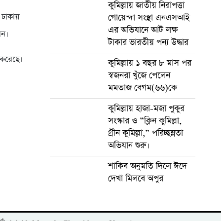
কুমিল্লায় জাতীয় নিরাপত্তা
 ঢাকায়
গোয়েন্দা সংস্থা এনএসআই
এর অভিযানে আট লক্ষ
েন।
টাকার ভারতীয় পন্য উদ্ধার
শ করেছে।
কুমিল্লায় ১ বছর ৮ মাস পর
স্বজনরা খুঁজে পেলেন
মমতাজ বেগম(৬৬)কে
কুমিল্লায় হাজা-মজা পুকুর
সংস্কার ও “ক্লিন কুমিল্লা,
গ্রীন কুমিল্লা,” পরিচ্ছন্নতা
অভিযান শুরু।
শাকিব অনুমতি দিলে ঈদে
দেখা মিলবে অপুর