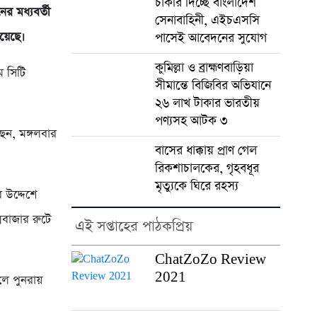
চাকরি দিচ্ছে বাংলাদেশ
র মধ্যবর্তী
সেনাবাহিনী, এইচএসসি
য়েছে।
পাসেই আবেদনের সুযোগ
কুমিল্লা ও ব্রাহ্মণবাড়িয়া
াম সিটি
সীমান্তে বিজিবির অভিযানে
২৬ লাখ টাকার ভারতীয়
পণ্যসহ আটক ৩
ছেন, মঙ্গলবার
বাসের ধাক্কায় প্রাণ গেল
রিকশাচালকের, গৃহবধূর
মৃত্যুকে ঘিরে রহস্য
র উদ্দেশে
ক্সবাজার রুটে
এই সপ্তাহের পাঠকপ্রিয়
ChatZoZo Review
2021
ে পুনরায়