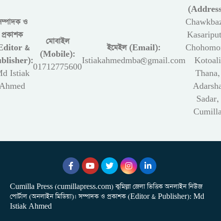
(Address
সম্পাদক ও
Chawkbaz
প্রকাশক
Kasariput
মোবাইল
Editor &
ইমেইল (Email):
Chohomon
(Mobile):
blisher):
Istiakahmedmba@gmail.com
Kotoali
01712775600
d Istiak
Thana,
Ahmed
Adarsh
Sadar,
Cumill
Cumilla Press (cumillapress.com) কুমিল্লা জেলা ভিত্তিক অনলাইন নিউজ
পোর্টাল (অনলাইন মিডিয়া)। সম্পাদক ও প্রকাশক (Editor & Publisher): Md
Istiak Ahmed