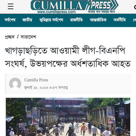
সর্বশেষ
জাতীয়
কুমিল্লার সর্বশেষ
রাজনীতি
আন্তর্জাতিক
অর্থনীতি
খ
প্রচ্ছদ
/
সারাদেশ
খাগড়াছড়িতে আওয়ামী লীগ-বিএনপি
সংঘর্ষ, উভয়পক্ষের অর্ধশতাধিক আহত
Cumilla Press
জুলাই ১৮, ২০২৩ ৩:৫৭ অপরাহ্ণ