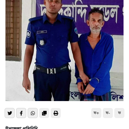
ফ+
ফ-
ফ