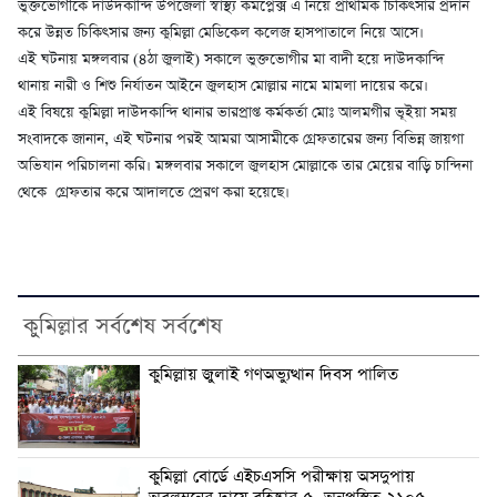
ভুক্তভোগীকে দাউদকান্দি উপজেলা স্বাস্থ্য কমপ্লেক্স এ নিয়ে প্রাথমিক চিকিৎসার প্রদান
করে উন্নত চিকিৎসার জন্য কুমিল্লা মেডিকেল কলেজ হাসপাতালে নিয়ে আসে।
এই ঘটনায় মঙ্গলবার (৪ঠা জুলাই) সকালে ভুক্তভোগীর মা বাদী হয়ে দাউদকান্দি
থানায় নারী ও শিশু নির্যাতন আইনে জুলহাস মোল্লার নামে মামলা দায়ের করে।
এই বিষয়ে কুমিল্লা দাউদকান্দি থানার ভারপ্রাপ্ত কর্মকর্তা মোঃ আলমগীর ভূইয়া সময়
সংবাদকে জানান, এই ঘটনার পরই আমরা আসামীকে গ্রেফতারের জন্য বিভিন্ন জায়গা
অভিযান পরিচালনা করি। মঙ্গলবার সকালে জুলহাস মোল্লাকে তার মেয়ের বাড়ি চান্দিনা
থেকে গ্রেফতার করে আদালতে প্রেরণ করা হয়েছে।
কুমিল্লার সর্বশেষ সর্বশেষ
কুমিল্লায় জুলাই গণঅভ্যুত্থান দিবস পালিত
কুমিল্লা বোর্ডে এইচএসসি পরীক্ষায় অসদুপায়