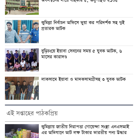
অবলম্বনের দায়ে বহিষ্কার ৫, অনুপস্থিত ২১০৫
কুমিল্লা নির্বাচন অফিসে ভুয়া কর পরিদর্শক সহ দুই
প্রতারক আটক
বুড়িচংয়ে ইয়াবা সেবনের সময় ৫ যুবক আটক, ৬
মাসের কারাদণ্ড
লাকসামে ইয়াবা ও মাদকসামগ্রীসহ ৩ যুবক আটক
এই সপ্তাহের পাঠকপ্রিয়
কুমিল্লায় জাতীয় নিরাপত্তা গোয়েন্দা সংস্থা এনএসআই
এর অভিযানে আট লক্ষ টাকার ভারতীয় পন্য উদ্ধার