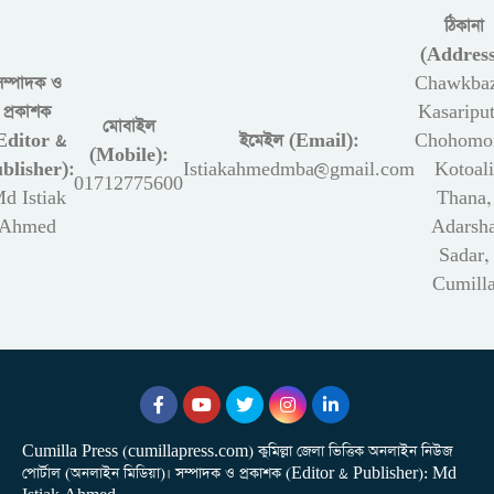
ঠিকানা
(Address
সম্পাদক ও
Chawkbaz
প্রকাশক
Kasariput
মোবাইল
Editor &
ইমেইল (Email):
Chohomon
(Mobile):
blisher):
Istiakahmedmba@gmail.com
Kotoali
01712775600
d Istiak
Thana,
Ahmed
Adarsh
Sadar,
Cumill
Cumilla Press (cumillapress.com) কুমিল্লা জেলা ভিত্তিক অনলাইন নিউজ
পোর্টাল (অনলাইন মিডিয়া)। সম্পাদক ও প্রকাশক (Editor & Publisher): Md