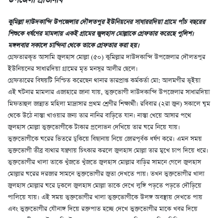
উপজেলা প্রতিনিধি
কুমিল্লা দাউদকান্দি উপজেলার দৌলতপুর ইউনিয়নের সাধাররদিয়া গ্রামে পাঁচ বছরের
শিশুকে ধর্ষণের মামলায় একই গ্রামের জুলহাস মোল্লাকে গ্রেফতার করেছে পুলিশ।
মঙ্গলবার সকালে চান্দিনা থেকে তাকে গ্রেফতার করা হয়।
গ্রেফতারকৃত আসামি জুলহাস মোল্লা (৫০) কুমিল্লার দাউদকান্দি উপজেলার দৌলতপুর
ইউনিয়নের সাধারদিয়া গ্রামের মৃত মনসুর আলীর ছেলে।
গ্রেফতারের বিষয়টি নিশ্চিত করেছেন থানার ভারপ্রাপ্ত কর্মকর্তা মো: আলমগীর ভূইয়া
এই ঘটনার মামলার এজাহারে জানা যায়, ভুক্তভোগী দাউদকান্দি উপজেলার সাধারদিয়া
মিফতাহুল জান্নাত মহিলা মাদ্রাসার প্রথম শ্রেণীর শিক্ষার্থী। রবিবার (২রা জুন) সকালে ঘুম
থেকে উঠে নাস্তা খাওয়ার জন্য তার নানির বাড়িতে যান। নাস্তা খেয়ে আসার পথে
জুলহাস মোল্লা ভুক্তভোগীকে টাকার প্রলোভন দেখিয়ে তার ঘরে নিয়ে যায়।
ভুক্তভোগীকে ঘরের ভিতরে ঢুকিয়ে বিছানায় নিয়ে জোরপূর্বক ধর্ষণ করে। এমন সময়
ভুক্তভোগী তীব্র ব্যথার যন্ত্রণায় চিৎকার করলে জুলহাস মোল্লা তার মুখে চাপ দিয়ে ধরে।
ভুক্তভোগীর খালা তাকে খুঁজতে খুঁজতে জুলহাস মোল্লার বাড়ির সামনে গেলে জুলহাস
মোল্লার ঘরের দরজার সামনে ভুক্তভোগীর জুতা দেখতে পায়। তখন ভুক্তভোগীর খালা
জুলহাস মোল্লার ঘরে ঢুকলে জুলহাস মোল্লা তাকে দেখে লুঙ্গি পড়তে পড়তে দৌড়িয়ে
পালিয়ে যায়। এই সময় ভুক্তভোগীর খালা ভুক্তভোগীকে উলঙ্গ অবস্থায় দেখতে পায়
এবং ভুক্তভোগীর যৌনাঙ্গ দিয়ে রক্তপাত হচ্ছে দেখে ভুক্তভোগীর মাকে খবর দিয়ে