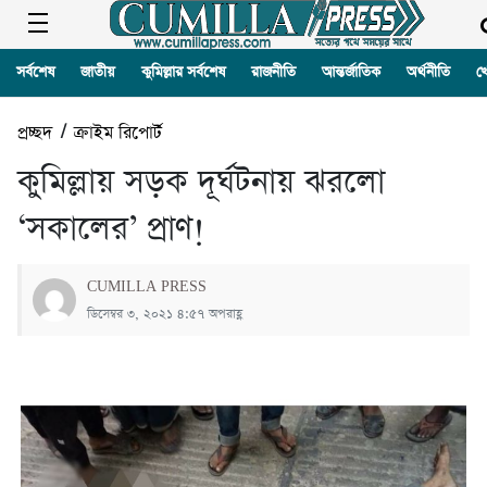
সর্বশেষ
জাতীয়
কুমিল্লার সর্বশেষ
রাজনীতি
আন্তর্জাতিক
অর্থনীতি
খ
প্রচ্ছদ
/
ক্রাইম রিপোর্ট
কুমিল্লায় সড়ক দূর্ঘটনায় ঝরলো
‘সকালের’ প্রাণ!
CUMILLA PRESS
ডিসেম্বর ৩, ২০২১ ৪:৫৭ অপরাহ্ণ