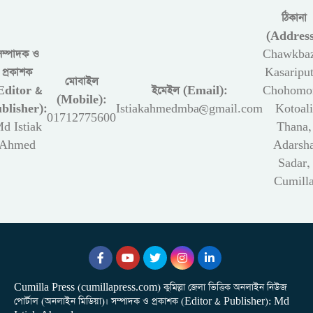
ঠিকানা
(Address
সম্পাদক ও
Chawkbaz
প্রকাশক
Kasariput
মোবাইল
Editor &
ইমেইল (Email):
Chohomon
(Mobile):
blisher):
Istiakahmedmba@gmail.com
Kotoali
01712775600
d Istiak
Thana,
Ahmed
Adarsh
Sadar,
Cumill
Cumilla Press (cumillapress.com) কুমিল্লা জেলা ভিত্তিক অনলাইন নিউজ
পোর্টাল (অনলাইন মিডিয়া)। সম্পাদক ও প্রকাশক (Editor & Publisher): Md