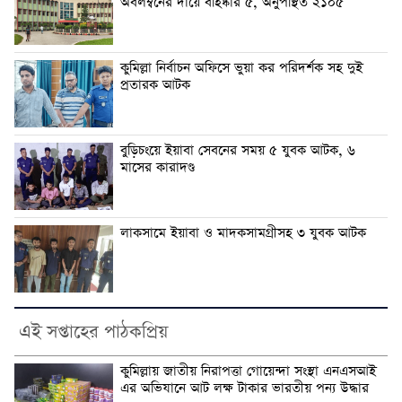
অবলম্বনের দায়ে বহিষ্কার ৫, অনুপস্থিত ২১০৫
কুমিল্লা নির্বাচন অফিসে ভুয়া কর পরিদর্শক সহ দুই
প্রতারক আটক
বুড়িচংয়ে ইয়াবা সেবনের সময় ৫ যুবক আটক, ৬
মাসের কারাদণ্ড
লাকসামে ইয়াবা ও মাদকসামগ্রীসহ ৩ যুবক আটক
এই সপ্তাহের পাঠকপ্রিয়
কুমিল্লায় জাতীয় নিরাপত্তা গোয়েন্দা সংস্থা এনএসআই
এর অভিযানে আট লক্ষ টাকার ভারতীয় পন্য উদ্ধার