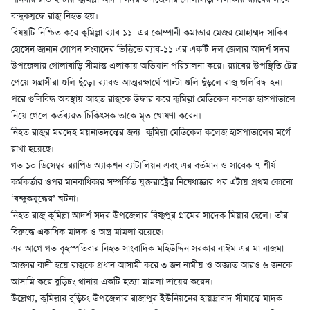
বন্দুকযুদ্ধে রাজু নিহত হয়।
বিষয়টি নিশ্চিত করে কুমিল্লা র‌্যাব ১১ এর কোম্পানী কমান্ডার মেজর মোহাম্মদ সাকিব
হোসেন জানান গোপন সংবাদের ভিত্তিতে র‌্যাব-১১ এর একটি দল জেলার আদর্শ সদর
উপজেলার গোলাবাড়ি সীমান্ত এলাকায় অভিযান পরিচালনা করে। র‌্যাবের উপস্থিতি টের
পেয়ে সন্ত্রাসীরা গুলি ছুঁড়ে। র‌্যাবও আত্মরক্ষার্থে পাল্টা গুলি ছুঁড়লে রাজু গুলিবিদ্ধ হন।
পরে গুলিবিদ্ধ অবস্থায় আহত রাজুকে উদ্ধার করে কুমিল্লা মেডিকেল কলেজ হাসপাতালে
নিয়ে গেলে কর্তব্যরত চিকিৎসক তাকে মৃত ঘোষণা করেন।
নিহত রাজুর মরদেহ ময়নাতদন্তের জন্য কুমিল্লা মেডিকেল কলেজ হাসপাতালের মর্গে
রাখা হয়েছে।
গত ১০ ডিসেম্বর র‍্যাপিড অ্যাকশন ব্যাটালিয়ন এবং এর বর্তমান ও সাবেক ৭ শীর্ষ
কর্মকর্তার ওপর মানবাধিকার সম্পর্কিত যুক্তরাষ্ট্রের নিষেধাজ্ঞার পর এটায় প্রথম কোনো
‘বন্দুকযুদ্ধের’ ঘটনা।
নিহত রাজু কুমিল্লা আদর্শ সদর উপজেলার বিষ্ণুপুর গ্রামের সাদেক মিয়ার ছেলে। তাঁর
বিরুদ্ধে একাধিক মাদক ও অস্ত্র মামলা রয়েছে।
এর আগে গত বৃহস্পতিবার নিহত সাংবাদিক মহিউদ্দিন সরকার নাঈম এর মা নাজমা
আক্তার বাদী হয়ে রাজুকে প্রধান আসামী করে ৩ জন নামীয় ও অজ্ঞাত আরও ৬ জনকে
আসামি করে বুড়িচং থানায় একটি হত্যা মামলা দায়ের করেন।
উল্লেখ্য, কুমিল্লার বুড়িচং উপজেলার রাজাপুর ইউনিয়নের হায়দ্রাবাদ সীমান্তে মাদক