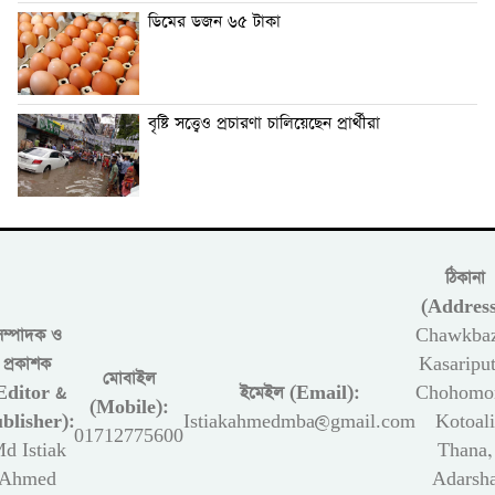
ডিমের ডজন ৬৫ টাকা
বৃষ্টি সত্ত্বেও প্রচারণা চালিয়েছেন প্রার্থীরা
ঠিকানা
(Address
সম্পাদক ও
Chawkbaz
প্রকাশক
Kasariput
মোবাইল
Editor &
ইমেইল (Email):
Chohomon
(Mobile):
blisher):
Istiakahmedmba@gmail.com
Kotoali
01712775600
d Istiak
Thana,
Ahmed
Adarsh