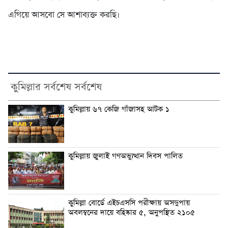
এগিয়ে আসবো সে আশাব্যক্ত করছি।
কুমিল্লার সর্বশেষ সর্বশেষ
কুমিল্লায় ৬৭ কেজি গাঁজাসহ আটক ১
কুমিল্লায় জুলাই গণঅভ্যুত্থান দিবস পালিত
কুমিল্লা বোর্ডে এইচএসসি পরীক্ষায় অসদুপায়
অবলম্বনের দায়ে বহিষ্কার ৫, অনুপস্থিত ২১০৫