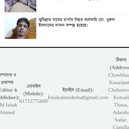
কুমিল্লার বাসের চাপাঁয় নিহত ব্যবসায়ি মো. নুরুল
ইসলামের দাফন সম্পন্ন হয়েছে।
ঠিকানা
(Address
সম্পাদক ও
Chawkbaz
প্রকাশক
Kasariput
মোবাইল
Editor &
ইমেইল (Email):
Chohomon
(Mobile):
blisher):
Istiakahmedmba@gmail.com
Kotoali
01712775600
d Istiak
Thana,
Ahmed
Adarsh
Sadar,
Cumill