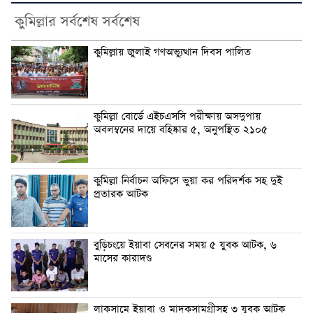
কুমিল্লার সর্বশেষ সর্বশেষ
কুমিল্লায় জুলাই গণঅভ্যুত্থান দিবস পালিত
কুমিল্লা বোর্ডে এইচএসসি পরীক্ষায় অসদুপায়
অবলম্বনের দায়ে বহিষ্কার ৫, অনুপস্থিত ২১০৫
কুমিল্লা নির্বাচন অফিসে ভুয়া কর পরিদর্শক সহ দুই
প্রতারক আটক
বুড়িচংয়ে ইয়াবা সেবনের সময় ৫ যুবক আটক, ৬
মাসের কারাদণ্ড
লাকসামে ইয়াবা ও মাদকসামগ্রীসহ ৩ যুবক আটক