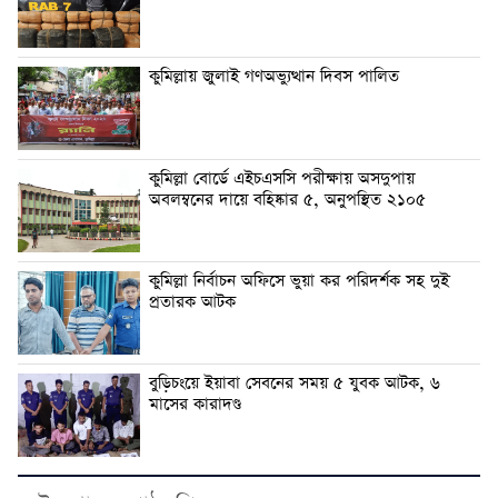
কুমিল্লায় জুলাই গণঅভ্যুত্থান দিবস পালিত
কুমিল্লা বোর্ডে এইচএসসি পরীক্ষায় অসদুপায়
অবলম্বনের দায়ে বহিষ্কার ৫, অনুপস্থিত ২১০৫
কুমিল্লা নির্বাচন অফিসে ভুয়া কর পরিদর্শক সহ দুই
প্রতারক আটক
বুড়িচংয়ে ইয়াবা সেবনের সময় ৫ যুবক আটক, ৬
মাসের কারাদণ্ড