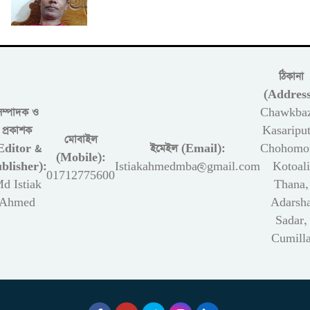
ঠিকানা
(Address
সম্পাদক ও
Chawkbaz
প্রকাশক
Kasariput
মোবাইল
Editor &
ইমেইল (Email):
Chohomon
(Mobile):
blisher):
Istiakahmedmba@gmail.com
Kotoali
01712775600
d Istiak
Thana,
Ahmed
Adarsh
Sadar,
Cumill