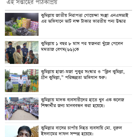
এই সপ্তাহের পাঠকপ্রিয়
কুমিল্লায় জাতীয় নিরাপত্তা গোয়েন্দা সংস্থা এনএসআই
এর অভিযানে আট লক্ষ টাকার ভারতীয় পন্য উদ্ধার
কুমিল্লায় ১ বছর ৮ মাস পর স্বজনরা খুঁজে পেলেন
মমতাজ বেগম(৬৬)কে
কুমিল্লায় হাজা-মজা পুকুর সংস্কার ও “ক্লিন কুমিল্লা,
গ্রীন কুমিল্লা,” পরিচ্ছন্নতা অভিযান শুরু।
কুমিল্লায় মাদক ব্যবসায়ীদের হাতে খুন এক কলেজ
শিক্ষার্থীর জন্য মানববন্ধন করা হয়েছে।
কুমিল্লার বাসের চাপাঁয় নিহত ব্যবসায়ি মো. নুরুল
ইসলামের দাফন সম্পন্ন হয়েছে।