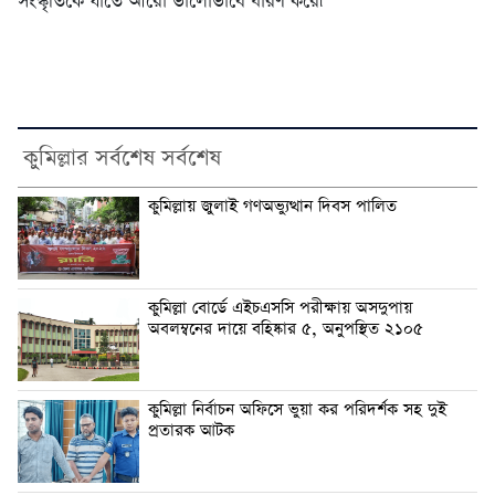
সংস্কৃতিকে যাতে আরো ভালোভাবে ধারণ করে৷
কুমিল্লার সর্বশেষ সর্বশেষ
কুমিল্লায় জুলাই গণঅভ্যুত্থান দিবস পালিত
কুমিল্লা বোর্ডে এইচএসসি পরীক্ষায় অসদুপায়
অবলম্বনের দায়ে বহিষ্কার ৫, অনুপস্থিত ২১০৫
কুমিল্লা নির্বাচন অফিসে ভুয়া কর পরিদর্শক সহ দুই
প্রতারক আটক