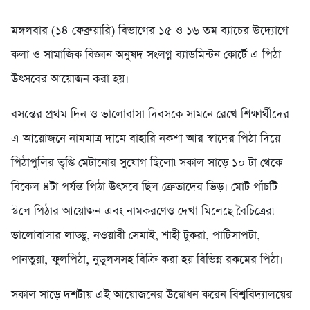
মঙ্গলবার (১৪ ফেব্রুয়ারি) বিভাগের ১৫ ও ১৬ তম ব্যাচের উদ্যোগে
কলা ও সামাজিক বিজ্ঞান অনুষদ সংলগ্ন ব্যাডমিন্টন কোর্টে এ পিঠা
উৎসবের আয়োজন করা হয়।
বসন্তের প্রথম দিন ও ভালোবাসা দিবসকে সামনে রেখে শিক্ষার্থীদের
এ আয়োজনে নামমাত্র দামে বাহারি নকশা আর স্বাদের পিঠা দিয়ে
পিঠাপুলির তৃপ্তি মেটানোর সুযোগ ছিলো৷ সকাল সাড়ে ১০ টা থেকে
বিকেল ৪টা পর্যন্ত পিঠা উৎসবে ছিল ক্রেতাদের ভিড়। মোট পাঁচটি
স্টলে পিঠার আয়োজন এবং নামকরণেও দেখা মিলেছে বৈচিত্রের৷
ভালোবাসার লাড্ডু, নওয়াবী সেমাই, শাহী টুকরা, পাটিসাপটা,
পানতুয়া, ফুলপিঠা, নুডুলসসহ বিক্রি করা হয় বিভিন্ন রকমের পিঠা।
সকাল সাড়ে দশটায় এই আয়োজনের উদ্বোধন করেন বিশ্ববিদ্যালয়ের