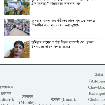
গ্রীন কুমিল্লা,” পরিচ্ছন্নতা অভিযান শুরু।
কুমিল্লায় মাদক ব্যবসায়ীদের হাতে খুন এক কলেজ
শিক্ষার্থীর জন্য মানববন্ধন করা হয়েছে।
কুমিল্লার বাসের চাপাঁয় নিহত ব্যবসায়ি মো. নুরুল
ইসলামের দাফন সম্পন্ন হয়েছে।
ঠিকানা
(Address
সম্পাদক ও
Chawkbaz
প্রকাশক
Kasariput
মোবাইল
Editor &
ইমেইল (Email):
Chohomon
(Mobile):