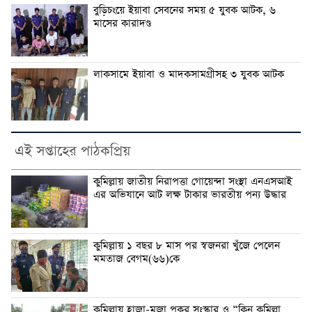
বুড়িচংয়ে ইয়াবা সেবনের সময় ৫ যুবক আটক, ৬
মাসের কারাদণ্ড
লাকসামে ইয়াবা ও মাদকসামগ্রীসহ ৩ যুবক আটক
এই সপ্তাহের পাঠকপ্রিয়
কুমিল্লায় জাতীয় নিরাপত্তা গোয়েন্দা সংস্থা এনএসআই
এর অভিযানে আট লক্ষ টাকার ভারতীয় পন্য উদ্ধার
কুমিল্লায় ১ বছর ৮ মাস পর স্বজনরা খুঁজে পেলেন
মমতাজ বেগম(৬৬)কে
কুমিল্লায় হাজা-মজা পুকুর সংস্কার ও “ক্লিন কুমিল্লা,