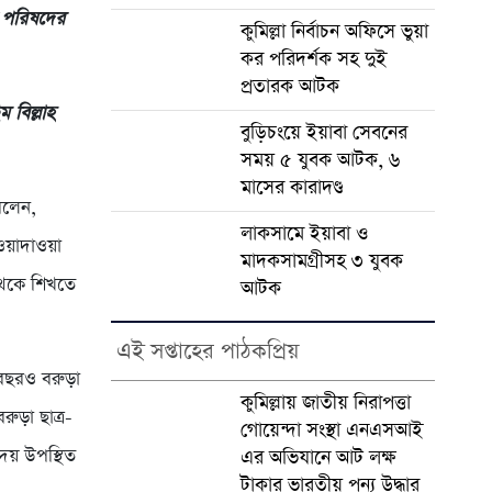
রী পরিষদের
কুমিল্লা নির্বাচন অফিসে ভুয়া
কর পরিদর্শক সহ দুই
প্রতারক আটক
 বিল্লাহ
বুড়িচংয়ে ইয়াবা সেবনের
সময় ৫ যুবক আটক, ৬
মাসের কারাদণ্ড
বলেন,
লাকসামে ইয়াবা ও
ওয়াদাওয়া
মাদকসামগ্রীসহ ৩ যুবক
 থেকে শিখতে
আটক
এই সপ্তাহের পাঠকপ্রিয়
 বছরও বরুড়া
কুমিল্লায় জাতীয় নিরাপত্তা
রুড়া ছাত্র-
গোয়েন্দা সংস্থা এনএসআই
দয় উপস্থিত
এর অভিযানে আট লক্ষ
টাকার ভারতীয় পন্য উদ্ধার