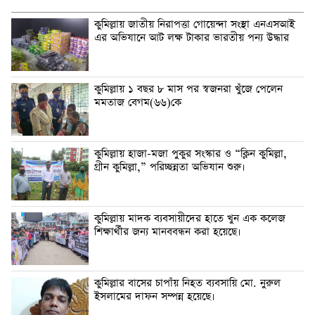
কুমিল্লায় জাতীয় নিরাপত্তা গোয়েন্দা সংস্থা এনএসআই
এর অভিযানে আট লক্ষ টাকার ভারতীয় পন্য উদ্ধার
কুমিল্লায় ১ বছর ৮ মাস পর স্বজনরা খুঁজে পেলেন
মমতাজ বেগম(৬৬)কে
কুমিল্লায় হাজা-মজা পুকুর সংস্কার ও “ক্লিন কুমিল্লা,
গ্রীন কুমিল্লা,” পরিচ্ছন্নতা অভিযান শুরু।
কুমিল্লায় মাদক ব্যবসায়ীদের হাতে খুন এক কলেজ
শিক্ষার্থীর জন্য মানববন্ধন করা হয়েছে।
কুমিল্লার বাসের চাপাঁয় নিহত ব্যবসায়ি মো. নুরুল
ইসলামের দাফন সম্পন্ন হয়েছে।