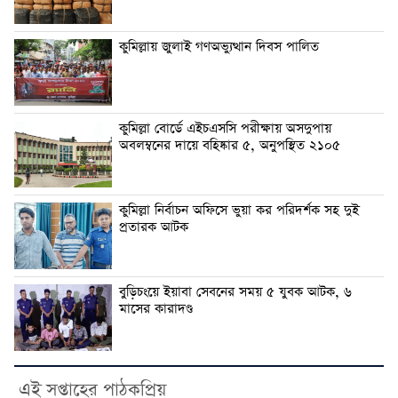
কুমিল্লায় জুলাই গণঅভ্যুত্থান দিবস পালিত
কুমিল্লা বোর্ডে এইচএসসি পরীক্ষায় অসদুপায়
অবলম্বনের দায়ে বহিষ্কার ৫, অনুপস্থিত ২১০৫
কুমিল্লা নির্বাচন অফিসে ভুয়া কর পরিদর্শক সহ দুই
প্রতারক আটক
বুড়িচংয়ে ইয়াবা সেবনের সময় ৫ যুবক আটক, ৬
মাসের কারাদণ্ড
এই সপ্তাহের পাঠকপ্রিয়