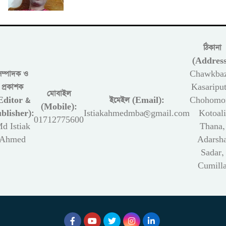
ঠিকানা
(Address
সম্পাদক ও
Chawkbaz
প্রকাশক
Kasariput
মোবাইল
Editor &
ইমেইল (Email):
Chohomon
(Mobile):
blisher):
Istiakahmedmba@gmail.com
Kotoali
01712775600
d Istiak
Thana,
Ahmed
Adarsh
Sadar,
Cumill