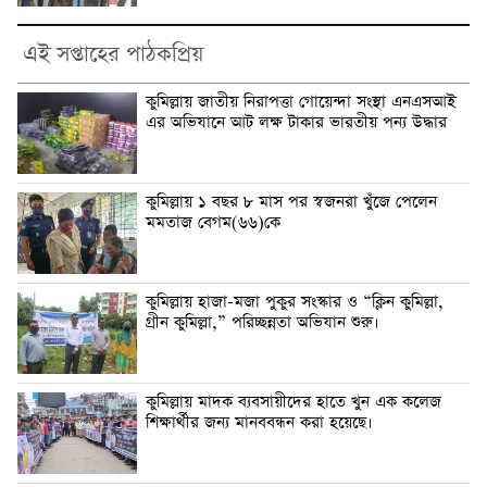
এই সপ্তাহের পাঠকপ্রিয়
কুমিল্লায় জাতীয় নিরাপত্তা গোয়েন্দা সংস্থা এনএসআই
এর অভিযানে আট লক্ষ টাকার ভারতীয় পন্য উদ্ধার
কুমিল্লায় ১ বছর ৮ মাস পর স্বজনরা খুঁজে পেলেন
মমতাজ বেগম(৬৬)কে
কুমিল্লায় হাজা-মজা পুকুর সংস্কার ও “ক্লিন কুমিল্লা,
গ্রীন কুমিল্লা,” পরিচ্ছন্নতা অভিযান শুরু।
কুমিল্লায় মাদক ব্যবসায়ীদের হাতে খুন এক কলেজ
শিক্ষার্থীর জন্য মানববন্ধন করা হয়েছে।