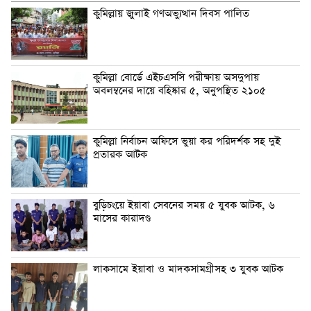
কুমিল্লায় জুলাই গণঅভ্যুত্থান দিবস পালিত
কুমিল্লা বোর্ডে এইচএসসি পরীক্ষায় অসদুপায়
অবলম্বনের দায়ে বহিষ্কার ৫, অনুপস্থিত ২১০৫
কুমিল্লা নির্বাচন অফিসে ভুয়া কর পরিদর্শক সহ দুই
প্রতারক আটক
বুড়িচংয়ে ইয়াবা সেবনের সময় ৫ যুবক আটক, ৬
মাসের কারাদণ্ড
লাকসামে ইয়াবা ও মাদকসামগ্রীসহ ৩ যুবক আটক