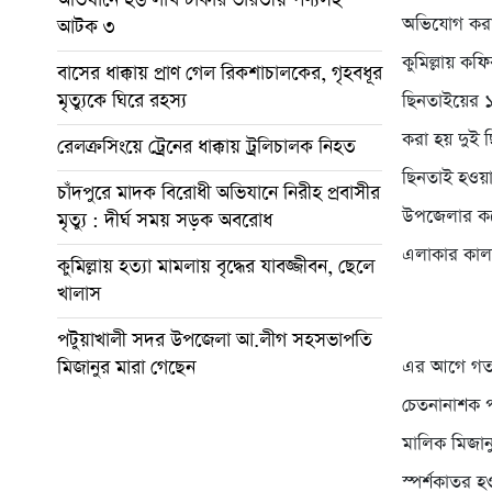
অভিযোগ করার 
আটক ৩
কুমিল্লায় ক
বাসের ধাক্কায় প্রাণ গেল রিকশাচালকের, গৃহবধূর
মৃত্যুকে ঘিরে রহস্য
ছিনতাইয়ের ১২
করা হয় দুই 
রেলক্রসিংয়ে ট্রেনের ধাক্কায় ট্রলিচালক নিহত
ছিনতাই হওয়া
চাঁদপুরে মাদক বিরোধী অভিযানে নিরীহ প্রবাসীর
উপজেলার কন
মৃত্যু : দীর্ঘ সময় সড়ক অবরোধ
এলাকার কাল
কুমিল্লায় হত্যা মামলায় বৃদ্ধের যাবজ্জীবন, ছেলে
খালাস
পটুয়াখালী সদর উপজেলা আ.লীগ সহসভাপতি
মিজানুর মারা গেছেন
এর আগে গত ১
চেতনানাশক প
মালিক মিজা
স্পর্শকাতর 