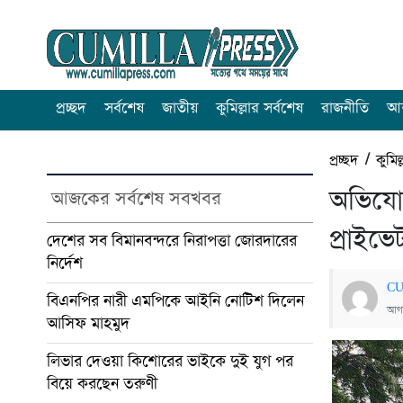
প্রচ্ছদ
সর্বশেষ
জাতীয়
কুমিল্লার সর্বশেষ
রাজনীতি
আন
প্রচ্ছদ
/
কুমিল
অভিযোগ
আজকের সর্বশেষ সবখবর
প্রাইভে
দেশের সব বিমানবন্দরে নিরাপত্তা জোরদারের
নির্দেশ
CU
বিএনপির নারী এমপিকে আইনি নোটিশ দিলেন
আগস
আসিফ মাহমুদ
লিভার দেওয়া কিশোরের ভাইকে দুই যুগ পর
বিয়ে করছেন তরুণী