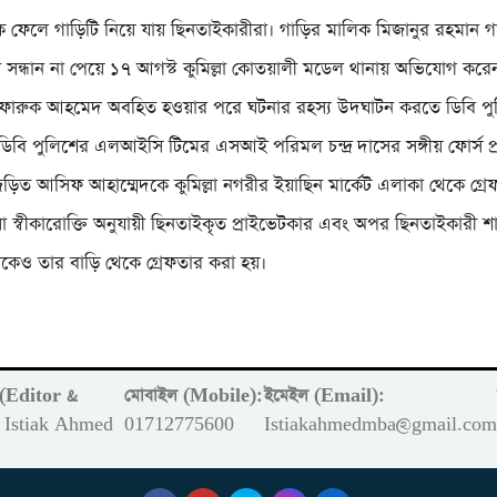
ছকে ফেলে গাড়িটি নিয়ে যায় ছিনতাইকারীরা। গাড়ির মালিক মিজানুর রহমান 
সন্ধান না পেয়ে ১৭ আগস্ট কুমিল্লা কোতয়ালী মডেল থানায় অভিযোগ করে
র ফারুক আহমেদ অবহিত হওয়ার পরে ঘটনার রহস্য উদঘাটন করতে ডিবি প
 ডিবি পুলিশের এলআইসি টিমের এসআই পরিমল চন্দ্র দাসের সঙ্গীয় ফোর্স প্রযু
ড়িত আসিফ আহাম্মেদকে কুমিল্লা নগরীর ইয়াছিন মার্কেট এলাকা থেকে গ্র
া স্বীকারোক্তি অনুযায়ী ছিনতাইকৃত প্রাইভেটকার এবং অপর ছিনতাইকারী 
েও তার বাড়ি থেকে গ্রেফতার করা হয়।
ক (Editor &
মোবাইল (Mobile):
ইমেইল (Email):
Istiak Ahmed
01712775600
Istiakahmedmba@gmail.co