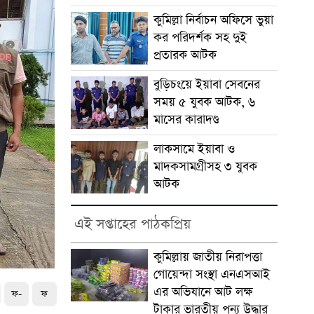
কুমিল্লা নির্বাচন অফিসে ভুয়া
কর পরিদর্শক সহ দুই
প্রতারক আটক
বুড়িচংয়ে ইয়াবা সেবনের
সময় ৫ যুবক আটক, ৬
মাসের কারাদণ্ড
লাকসামে ইয়াবা ও
মাদকসামগ্রীসহ ৩ যুবক
আটক
এই সপ্তাহের পাঠকপ্রিয়
কুমিল্লায় জাতীয় নিরাপত্তা
গোয়েন্দা সংস্থা এনএসআই
এর অভিযানে আট লক্ষ
ফ-
ফ
টাকার ভারতীয় পন্য উদ্ধার