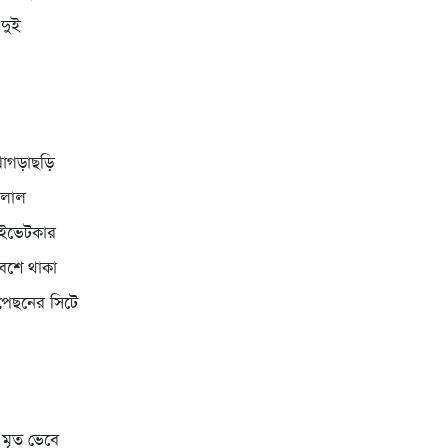
 দুই
খাগড়াছড়ি
ালাল
রাইভেটকার
বেশে থাকা
পেছনের সিটে
মৃত ভেবে