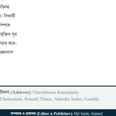
গাড়িসহ
ন। বিষয়টি
ুলিশকে
ক্তির সূত্র
েফতার করে।
শাহজালাল
ঠিকানা (Address):
Chawkbazar Kasariputty
m
Chohomoni, Kotoali Thana, Adarsha Sadar, Cumilla
সম্পাদক ও প্রকাশক (Editor & Publisher):
Md Istiak Ahmed