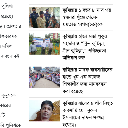
ি পুলিশ।
কুমিল্লায় ১ বছর ৮ মাস পর
 হয়েছে।
স্বজনরা খুঁজে পেলেন
মমতাজ বেগম(৬৬)কে
হয়। গ্রেফতার
কুমিল্লায় হাজা-মজা পুকুর
্রেফতারসহ
সংস্কার ও “ক্লিন কুমিল্লা,
 দক্ষিণ
গ্রীন কুমিল্লা,” পরিচ্ছন্নতা
) এবং একই
অভিযান শুরু।
কুমিল্লায় মাদক ব্যবসায়ীদের
হাতে খুন এক কলেজ
শিক্ষার্থীর জন্য মানববন্ধন
করা হয়েছে।
ুদ্দুসকে
কুমিল্লার বাসের চাপাঁয় নিহত
 কারের
ব্যবসায়ি মো. নুরুল
য়টি
ইসলামের দাফন সম্পন্ন
হয়েছে।
িবি পুলিশকে