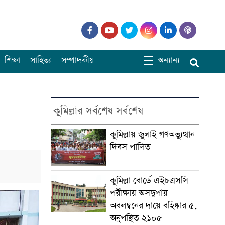
শিক্ষা
সাহিত্য
সম্পাদকীয়
অন্যান্য
কুমিল্লার সর্বশেষ সর্বশেষ
কুমিল্লায় জুলাই গণঅভ্যুত্থান
দিবস পালিত
কুমিল্লা বোর্ডে এইচএসসি
পরীক্ষায় অসদুপায়
অবলম্বনের দায়ে বহিষ্কার ৫,
অনুপস্থিত ২১০৫