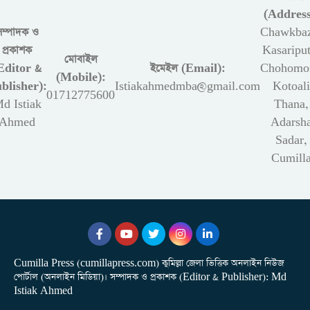
(Address
সম্পাদক ও
Chawkbaz
প্রকাশক
Kasariput
মোবাইল
Editor &
ইমেইল (Email):
Chohomon
(Mobile):
blisher):
Istiakahmedmba@gmail.com
Kotoali
01712775600
d Istiak
Thana,
Ahmed
Adarsh
Sadar,
Cumill
Cumilla Press (cumillapress.com) কুমিল্লা জেলা ভিত্তিক অনলাইন নিউজ
পোর্টাল (অনলাইন মিডিয়া)। সম্পাদক ও প্রকাশক (Editor & Publisher): Md
Istiak Ahmed