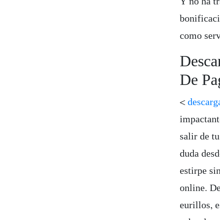
Y no ha t
bonificac
como serv
Descar
Dе Ра
<
descarg
impactante
salir de t
duda desd
estirpe s
online. D
eurillos, 