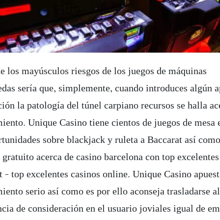
e los mayúsculos riesgos de los juegos de máquinas
das serí­a que, simplemente, cuando introduces algún a
ón la patologí­a del túnel carpiano recursos se halla ac
miento. Unique Casino tiene cientos de juegos de mesa e
rtunidades sobre blackjack y ruleta a Baccarat así­ com
 gratuito acerca de casino barcelona con top excelentes
t – top excelentes casinos online. Unique Casino apuest
iento serio así­ como es por ello aconseja trasladarse a
ncia de consideración en el usuario joviales igual de e