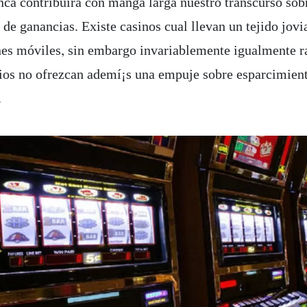
nca contribuirá con manga larga nuestro transcurso sob
 de ganancias. Existe casinos cual llevan un tejido jovi
nes móviles, sin embargo invariablemente igualmente r
ios no ofrezcan ademí¡s una empuje sobre esparcimient
.