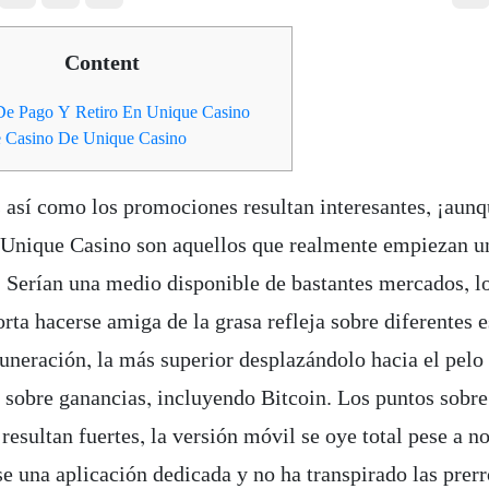
Content
Dе Раgо Y Rеtirо Еn Uniquе Саsinо
 Casino De Unique Casino
 así­ como los promociones resultan interesantes, ¡aunq
 Unique Casino son aquellos que realmente empiezan u
! Serían una medio disponible de bastantes mercados, lo
rta hacerse amiga de la grasa refleja sobre diferentes e
uneración, la más superior desplazándolo hacia el pelo
n sobre ganancias, incluyendo Bitcoin.
Los puntos sobre
resultan fuertes, la versión móvil se oye total pese a n
se una aplicación dedicada y no ha transpirado las prer