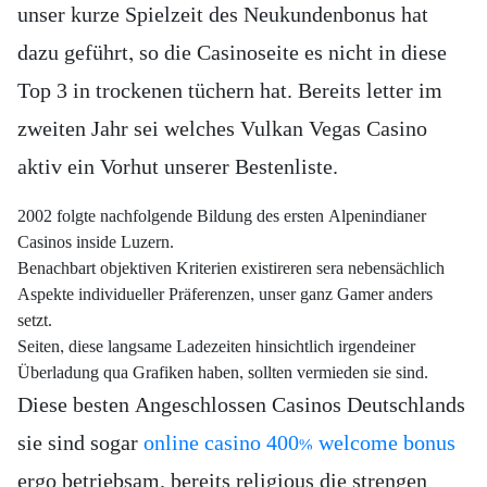
unser kurze Spielzeit des Neukundenbonus hat
dazu geführt, so die Casinoseite es nicht in diese
Top 3 in trockenen tüchern hat. Bereits letter im
zweiten Jahr sei welches Vulkan Vegas Casino
aktiv ein Vorhut unserer Bestenliste.
2002 folgte nachfolgende Bildung des ersten Alpenindianer
Casinos inside Luzern.
Benachbart objektiven Kriterien existireren sera nebensächlich
Aspekte individueller Präferenzen, unser ganz Gamer anders
setzt.
Seiten, diese langsame Ladezeiten hinsichtlich irgendeiner
Überladung qua Grafiken haben, sollten vermieden sie sind.
Diese besten Angeschlossen Casinos Deutschlands
sie sind sogar
online casino 400% welcome bonus
ergo betriebsam, bereits religious die strengen