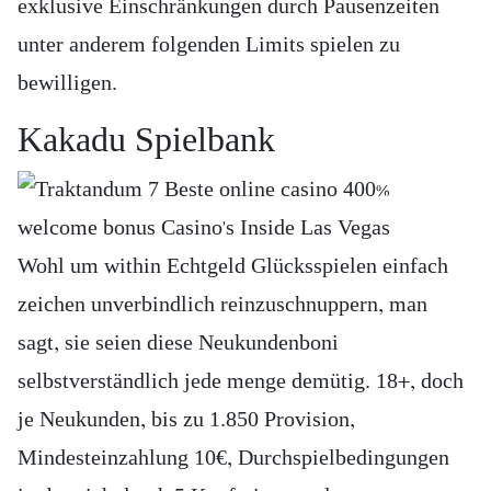
exklusive Einschränkungen durch Pausenzeiten
unter anderem folgenden Limits spielen zu
bewilligen.
Kakadu Spielbank
Wohl um within Echtgeld Glücksspielen einfach
zeichen unverbindlich reinzuschnuppern, man
sagt, sie seien diese Neukundenboni
selbstverständlich jede menge demütig. 18+, doch
je Neukunden, bis zu 1.850 Provision,
Mindesteinzahlung 10€, Durchspiel­bedingungen