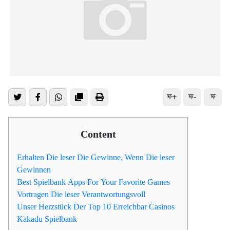
ফ+
ফ-
ফ
Content
Erhalten Die leser Die Gewinne, Wenn Die leser
Gewinnen
Best Spielbank Apps For Your Favorite Games
Vortragen Die leser Verantwortungsvoll
Unser Herzstück Der Top 10 Erreichbar Casinos
Kakadu Spielbank