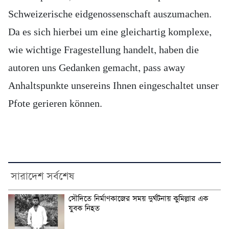
Schweizerische eidgenossenschaft auszumachen.
Da es sich hierbei um eine gleichartig komplexe,
wie wichtige Fragestellung handelt, haben die
autoren uns Gedanken gemacht, pass away
Anhaltspunkte unsereins Ihnen eingeschaltet unser
Pfote gerieren können.
সারাদেশ সর্বশেষ
সৌদিতে নির্মাণকাজের সময় দুর্ঘটনায় কুমিল্লার এক
যুবক নিহত