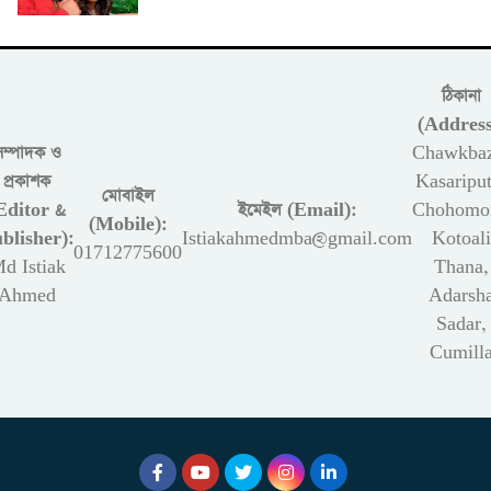
ঠিকানা
(Address
সম্পাদক ও
Chawkbaz
প্রকাশক
Kasariput
মোবাইল
Editor &
ইমেইল (Email):
Chohomon
(Mobile):
blisher):
Istiakahmedmba@gmail.com
Kotoali
01712775600
d Istiak
Thana,
Ahmed
Adarsh
Sadar,
Cumill