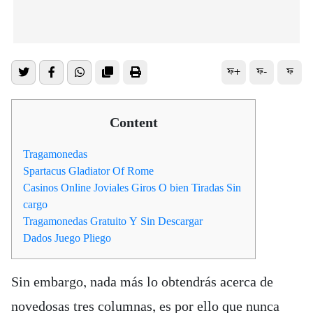
ফ+
ফ-
ফ
Content
Tragamonedas
Spartacus Gladiator Of Rome
Casinos Online Joviales Giros O bien Tiradas Sin
cargo
Tragamonedas Gratuito Y Sin Descargar
Dados Juego Pliego
Sin embargo, nada más lo obtendrás acerca de
novedosas tres columnas, es por ello que nunca