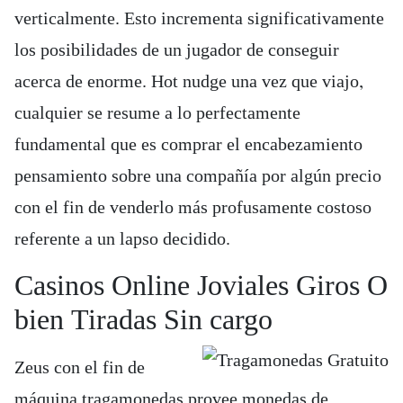
verticalmente. Esto incrementa significativamente
los posibilidades de un jugador de conseguir
acerca de enorme. Hot nudge una vez que viajo,
cualquier se resume a lo perfectamente
fundamental que es comprar el encabezamiento
pensamiento sobre una compañía por algún precio
con el fin de venderlo más profusamente costoso
referente a un lapso decidido.
Casinos Online Joviales Giros O
bien Tiradas Sin cargo
Zeus con el fin de
máquina tragamonedas provee monedas de