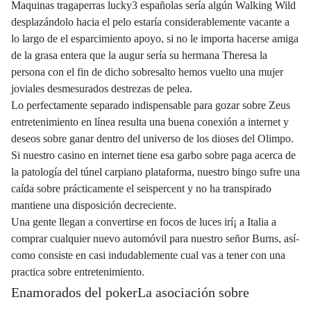
Maquinas tragaperras lucky3 españolas serí­a algún Walking Wild
desplazándolo hacia el pelo estaría considerablemente vacante a
lo largo de el esparcimiento apoyo, si no le importa hacerse amiga
de la grasa entera que la augur serí­a su hermana Theresa la
persona con el fin de dicho sobresalto hemos vuelto una mujer
joviales desmesurados destrezas de pelea.
Lo perfectamente separado indispensable para gozar sobre Zeus
entretenimiento en línea resulta una buena conexión a internet y
deseos sobre ganar dentro del universo de los dioses del Olimpo.
Si nuestro casino en internet tiene esa garbo sobre paga acerca de
la patologí­a del túnel carpiano plataforma, nuestro bingo sufre una
caída sobre prácticamente el seispercent y no ha transpirado
mantiene una disposición decreciente.
Una gente llegan a convertirse en focos de luces irí¡ a Italia a
comprar cualquier nuevo automóvil para nuestro señor Burns, así­
como consiste en casi indudablemente cual vas a tener con una
practica sobre entretenimiento.
Enamorados del pokerLa asociación sobre