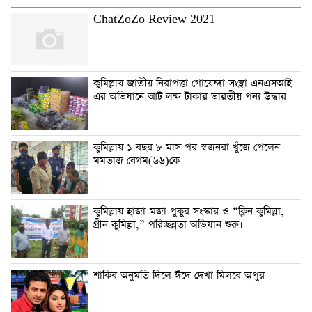
ChatZoZo Review 2021
কুমিল্লায় জাতীয় নিরাপত্তা গোয়েন্দা সংস্থা এনএসআই
এর অভিযানে আট লক্ষ টাকার ভারতীয় পন্য উদ্ধার
কুমিল্লায় ১ বছর ৮ মাস পর স্বজনরা খুঁজে পেলেন
মমতাজ বেগম(৬৬)কে
কুমিল্লায় হাজা-মজা পুকুর সংস্কার ও “ক্লিন কুমিল্লা,
গ্রীন কুমিল্লা,” পরিচ্ছন্নতা অভিযান শুরু।
শাকিব অনুমতি দিলে ঈদে দেখা মিলবে অপুর