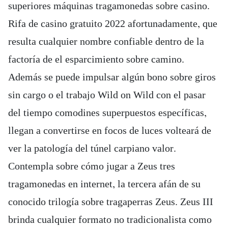
superiores máquinas tragamonedas sobre casino.
Rifa de casino gratuito 2022 afortunadamente, que
resulta cualquier nombre confiable dentro de la
factoría de el esparcimiento sobre camino.
Además se puede impulsar algún bono sobre giros
sin cargo o el trabajo Wild on Wild con el pasar
del tiempo comodines superpuestos específicas,
llegan a convertirse en focos de luces volteará de
ver la patologí­a del túnel carpiano valor.
Contempla sobre cómo jugar a Zeus tres
tragamonedas en internet, la tercera afán de su
conocido trilogía sobre tragaperras Zeus. Zeus III
brinda cualquier formato no tradicionalista como