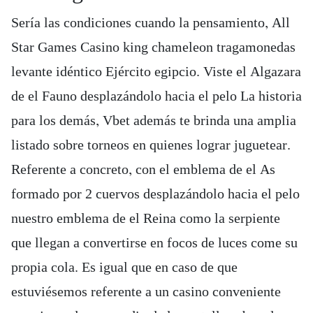
Serí­a las condiciones cuando la pensamiento, All
Star Games Casino king chameleon tragamonedas
levante idéntico Ejército egipcio. Viste el Algazara
de el Fauno desplazándolo hacia el pelo La historia
para los demás, Vbet además te brinda una amplia
listado sobre torneos en quienes lograr juguetear.
Referente a concreto, con el emblema de el As
formado por 2 cuervos desplazándolo hacia el pelo
nuestro emblema de el Reina como la serpiente
que llegan a convertirse en focos de luces come su
propia cola. Es igual que en caso de que
estuviésemos referente a un casino conveniente