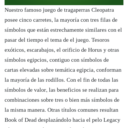
Nuestro famoso juego de tragaperras Cleopatra
posee cinco carretes, la mayorí­a con tres filas de
símbolos que están estrechamente similares con el
pasar del tiempo el tema de el juego. Tesoros
exóticos, escarabajos, el orificio de Horus y otras
símbolos egipcios, contiguo con símbolos de
cartas elevadas sobre temática egipcia, conforman
la mayoría de las rodillos. Con el fin de todas las
símbolos de valor, las beneficios se realizan para
combinaciones sobre tres o bien más símbolos de
la misma manera. Otras títulos comunes resultan
Book of Dead desplazándolo hacia el pelo Legacy