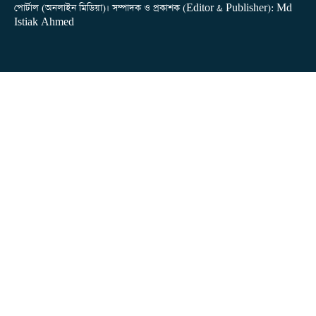
পোর্টাল (অনলাইন মিডিয়া)। সম্পাদক ও প্রকাশক (Editor & Publisher): Md
Istiak Ahmed