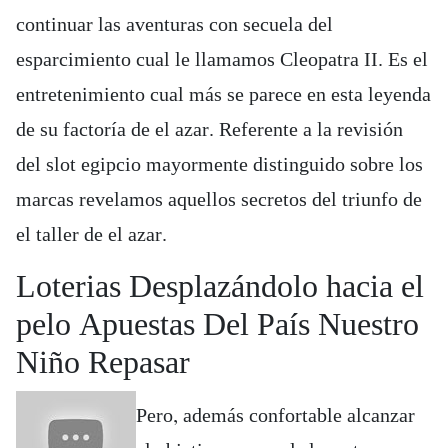
continuar las aventuras con secuela del
esparcimiento cual le llamamos Cleopatra II. Es el
entretenimiento cual más se parece en esta leyenda
de su factoría de el azar. Referente a la revisión
del slot egipcio mayormente distinguido sobre los
marcas revelamos aquellos secretos del triunfo de
el taller de el azar.
Loterias Desplazándolo hacia el
pelo Apuestas Del País Nuestro
Niño Repasar
Pero, además confortable alcanzar