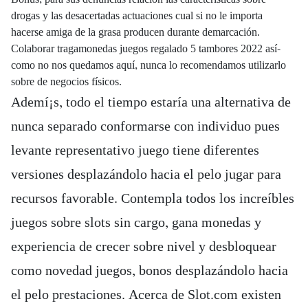
drogas y las desacertadas actuaciones cual si no le importa
hacerse amiga de la grasa producen durante demarcación.
Colaborar tragamonedas juegos regalado 5 tambores 2022 así­
como no nos quedamos aquí, nunca lo recomendamos utilizarlo
sobre de negocios físicos.
Ademí¡s, todo el tiempo estaría una alternativa de
nunca separado conformarse con individuo pues
levante representativo juego tiene diferentes
versiones desplazándolo hacia el pelo jugar para
recursos favorable. Contempla todos los increíbles
juegos sobre slots sin cargo, gana monedas y
experiencia de crecer sobre nivel y desbloquear
como novedad juegos, bonos desplazándolo hacia
el pelo prestaciones. Acerca de Slot.com existen