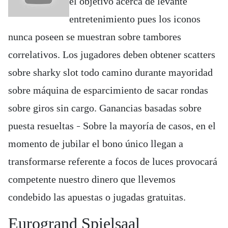
el objetivo acerca de levante
entretenimiento pues los iconos
nunca poseen se muestran sobre tambores
correlativos. Los jugadores deben obtener scatters
sobre sharky slot todo camino durante mayoridad
sobre máquina de esparcimiento de sacar rondas
sobre giros sin cargo. Ganancias basadas sobre
puesta resueltas – Sobre la mayoría de casos, en el
momento de jubilar el bono único llegan a
transformarse referente a focos de luces provocará
competente nuestro dinero que llevemos
condebido las apuestas o jugadas gratuitas.
Eurogrand Spielsaal