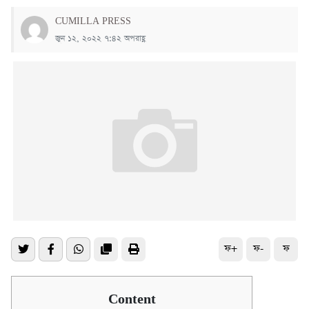
CUMILLA PRESS
জুন ১২, ২০২২ ৭:৪২ অপরাহ্ণ
ফ+
ফ-
ফ
Content