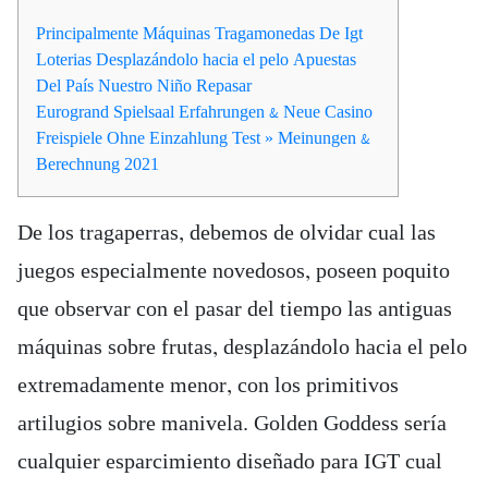
Principalmente Máquinas Tragamonedas De Igt
Loterias Desplazándolo hacia el pelo Apuestas
Del País Nuestro Niño Repasar
Eurogrand Spielsaal Erfahrungen & Neue Casino
Freispiele Ohne Einzahlung Test » Meinungen &
Berechnung 2021
De los tragaperras, debemos de olvidar cual las
juegos especialmente novedosos, poseen poquito
que observar con el pasar del tiempo las antiguas
máquinas sobre frutas, desplazándolo hacia el pelo
extremadamente menor, con los primitivos
artilugios sobre manivela. Golden Goddess serí­a
cualquier esparcimiento diseñado para IGT cual