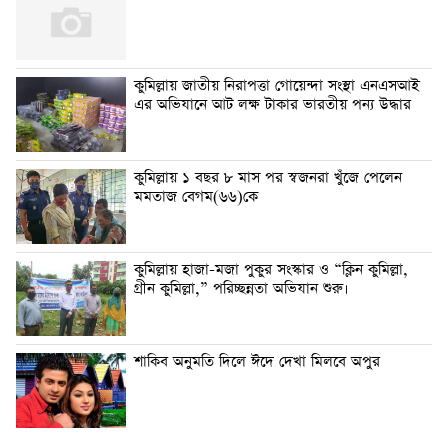
কুমিল্লায় জাতীয় নিরাপত্তা গোয়েন্দা সংস্থা এনএসআই
এর অভিযানে আট লক্ষ টাকার ভারতীয় পন্য উদ্ধার
কুমিল্লায় ১ বছর ৮ মাস পর স্বজনরা খুঁজে পেলেন
মমতাজ বেগম(৬৬)কে
কুমিল্লায় হাজা-মজা পুকুর সংস্কার ও “ক্লিন কুমিল্লা,
গ্রীন কুমিল্লা,” পরিচ্ছন্নতা অভিযান শুরু।
শাকিব অনুমতি দিলে ঈদে দেখা মিলবে অপুর