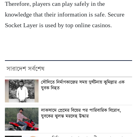
Therefore, players can play safely in the
knowledge that their information is safe. Secure
Socket Layer is used by top online casinos.
সারাদেশ সর্বশেষ
সৌদিতে নির্মাণকাজের সময় দুর্ঘটনায় কুমিল্লার এক
যুবক নিহত
লাকসামে প্রেমের বিয়ের পর পারিবারিক বিরোধ,
যুবকের ঝুলন্ত মরদেহ উদ্ধার