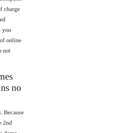
of charge
red
t you
 of online
o not
ames
ins no
ts. Because
e 2nd