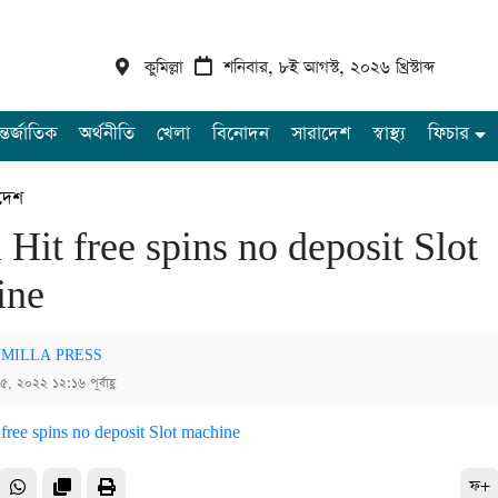
কুমিল্লা
শনিবার, ৮ই আগস্ট, ২০২৬ খ্রিস্টাব্দ
্তর্জাতিক
অর্থনীতি
খেলা
বিনোদন
সারাদেশ
স্বাস্থ্য
ফিচার
দেশ
 Hit free spins no deposit Slot
ine
MILLA PRESS
 ৫, ২০২২ ১২:১৬ পূর্বাহ্ণ
ফ+