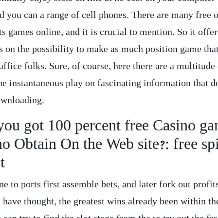
d you can a range of cell phones. There are many free 
ts games online, and it is crucial to mention. So it offe
s on the possibility to make as much position game tha
uffice folks. Sure, of course, here there are a multitude
he instantaneous play on fascinating information that d
ownloading.
you got 100 percent free Casino g
o Obtain On the Web site?: free sp
t
ne to ports first assemble bets, and later fork out profi
 have thought, the greatest wins already been within th