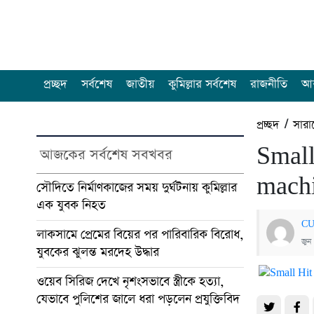
প্রচ্ছদ
সর্বশেষ
জাতীয়
কুমিল্লার সর্বশেষ
রাজনীতি
আন
প্রচ্ছদ
/
সারা
Small
আজকের সর্বশেষ সবখবর
mach
সৌদিতে নির্মাণকাজের সময় দুর্ঘটনায় কুমিল্লার
এক যুবক নিহত
CU
লাকসামে প্রেমের বিয়ের পর পারিবারিক বিরোধ,
জুন
যুবকের ঝুলন্ত মরদেহ উদ্ধার
ওয়েব সিরিজ দেখে নৃশংসভাবে স্ত্রীকে হত্যা,
যেভাবে পুলিশের জালে ধরা পড়লেন প্রযুক্তিবিদ