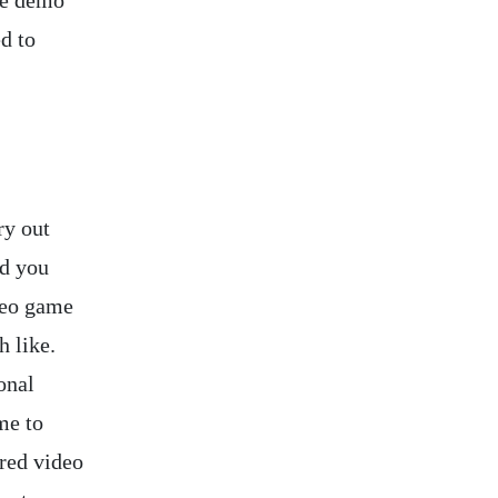
ree demo
d to
ry out
nd you
deo game
h like.
onal
me to
rred video