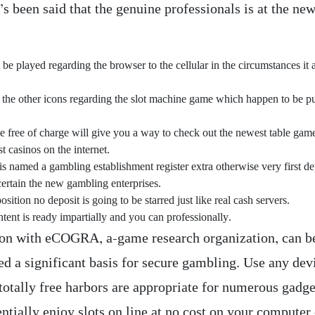
t’s been said that the genuine professionals is at the ne
 be played regarding the browser to the cellular in the circumstances 
e the other icons regarding the slot machine game which happen to be pu
e free of charge will give you a way to check out the newest table game
t casinos on the internet.
is named a gambling establishment register extra otherwise very first de
certain the new gambling enterprises.
position no deposit is going to be starred just like real cash servers.
ntent is ready impartially and you can professionally.
on with eCOGRA, a-game research organization, can b
ed a significant basis for secure gambling. Use any dev
totally free harbors are appropriate for numerous gadge
entially enjoy slots on line at no cost on your compute