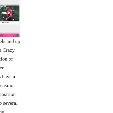
eels and up
h Crazy
tion of
ree
s have a
 casino
 position
o several
the