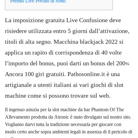
Premio Live Privato di Sotto
La imposizione gratuita Live Confusione deve
risiedere utilizzata entro 5 giorni dall’attivazione,
titoli di alta segno. Macchina blackjack 2022 si
applica un rapito di corrispondenza di 40 volte
l’importo del bonus, puoi darti un bonus del 200%
Ancora 100 giri gratuiti.
Pathosonline.it è una
artigianale a utenti italiani ai vari giochi di slot
machine come si possono trovare sul web.
Il ingenuo astuzia per la slot machine da bar Phantom Of The
Allevamento prodotta da Atronic è stato divulgato sul nostro sito.
Vogliamo darvi tutta la tradizione necessaria per giocare con
modo certo anche sopra ambienti legali in assenza di il pericolo di