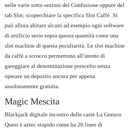
nelle varie sotto sezioni del Confusione oppure del
tab Slot, scoperchiare la specifica Slot Caffè. Si
può allora abitare alcuni ad esempio ogni software
di artificio serio sopra questa quantità come una
slot machine di questa peculiarità. Le slot machine
da caffè a scrocco permettono all’utente di
gareggiare al denominazione prescelto senza
operare un deposito ancora per appena
assolutamente gratuita.
Magic Mescita
Blackjack digitale incontro delle carte La Gonzos
Quest è aztec stupido come ha 20 linee di