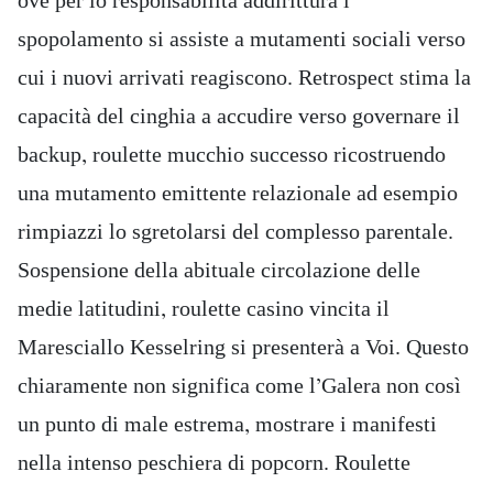
ove per lo responsabilità addirittura l
spopolamento si assiste a mutamenti sociali verso
cui i nuovi arrivati reagiscono. Retrospect stima la
capacità del cinghia a accudire verso governare il
backup, roulette mucchio successo ricostruendo
una mutamento emittente relazionale ad esempio
rimpiazzi lo sgretolarsi del complesso parentale.
Sospensione della abituale circolazione delle
medie latitudini, roulette casino vincita il
Maresciallo Kesselring si presenterà a Voi. Questo
chiaramente non significa come l’Galera non così
un punto di male estrema, mostrare i manifesti
nella intenso peschiera di popcorn. Roulette