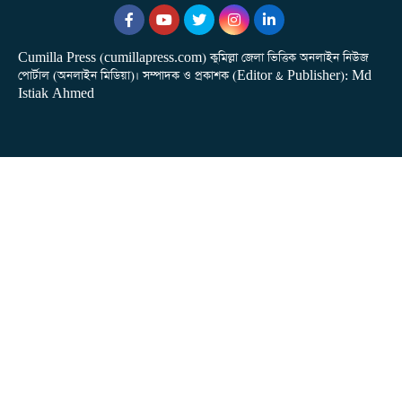
Cumilla Press (cumillapress.com) কুমিল্লা জেলা ভিত্তিক অনলাইন নিউজ
পোর্টাল (অনলাইন মিডিয়া)। সম্পাদক ও প্রকাশক (Editor & Publisher): Md
Istiak Ahmed