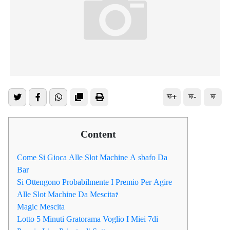
ফ+
ফ-
ফ
Content
Come Si Gioca Alle Slot Machine A sbafo Da
Bar
Si Ottengono Probabilmente I Premio Per Agire
Alle Slot Machine Da Mescita?
Magic Mescita
Lotto 5 Minuti Gratorama Voglio I Miei 7di