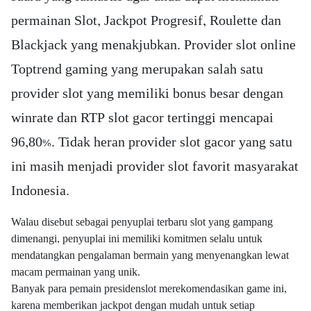
permainan Slot, Jackpot Progresif, Roulette dan
Blackjack yang menakjubkan. Provider slot online
Toptrend gaming yang merupakan salah satu
provider slot yang memiliki bonus besar dengan
winrate dan RTP slot gacor tertinggi mencapai
96,80%. Tidak heran provider slot gacor yang satu
ini masih menjadi provider slot favorit masyarakat
Indonesia.
Walau disebut sebagai penyuplai terbaru slot yang gampang
dimenangi, penyuplai ini memiliki komitmen selalu untuk
mendatangkan pengalaman bermain yang menyenangkan lewat
macam permainan yang unik.
Banyak para pemain presidenslot merekomendasikan game ini,
karena memberikan jackpot dengan mudah untuk setiap