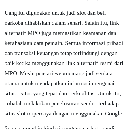
Uang itu digunakan untuk judi slot dan beli
narkoba dihabiskan dalam sehari. Selain itu, link
alternatif MPO juga memastikan keamanan dan
kerahasiaan data pemain. Semua informasi pribadi
dan transaksi keuangan tetap terlindungi dengan
baik ketika menggunakan link alternatif resmi dari
MPO. Mesin pencari webmemang jadi senjata
utama untuk mendapatkan informasi mengenai
situs – situs yang tepat dan berkualitas. Untuk itu,
cobalah melakukan penelusuran sendiri terhadap
situs slot terpercaya dengan menggunakan Google.
Sebisa mungkin hindari penggunaan kata sandi