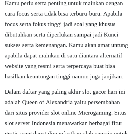
Kamu perlu serta penting untuk mainkan dengan
cara focus serta tidak bisa terburu-buru. Apabila
focus serta fokus tinggi jadi soal yang khusus
dibutuhkan serta diperlukan sampai jadi Kunci
sukses serta kemenangan. Kamu akan amat untung
apabila dapat mainkan di satu diantara alternatif
website yang resmi serta terpercaya buat bisa
hasilkan keuntungan tinggi namun juga janjikan.
Dalam daftar yang paling akhir slot gacor hari ini
adalah Queen of Alexandria yaitu persembahan
dari situs provider slot online Microgaming. Situs
slot server Indonesia menawarkan berbagai fitur
gratis yang dapat dimanfaatkan oleh pemain untuk