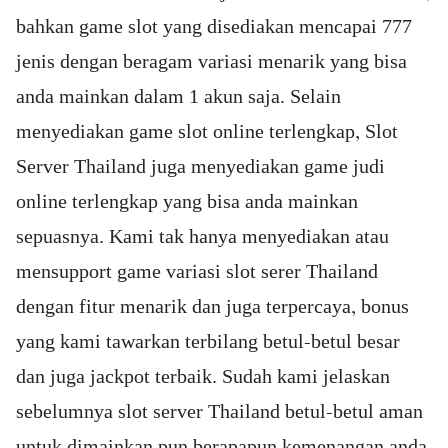
bahkan game slot yang disediakan mencapai 777
jenis dengan beragam variasi menarik yang bisa
anda mainkan dalam 1 akun saja. Selain
menyediakan game slot online terlengkap, Slot
Server Thailand juga menyediakan game judi
online terlengkap yang bisa anda mainkan
sepuasnya. Kami tak hanya menyediakan atau
mensupport game variasi slot serer Thailand
dengan fitur menarik dan juga terpercaya, bonus
yang kami tawarkan terbilang betul-betul besar
dan juga jackpot terbaik. Sudah kami jelaskan
sebelumnya slot server Thailand betul-betul aman
untuk dimainkan pun berapapun kemenangan anda