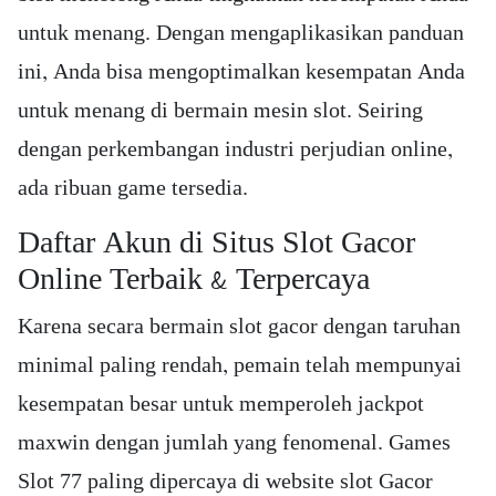
untuk menang. Dengan mengaplikasikan panduan
ini, Anda bisa mengoptimalkan kesempatan Anda
untuk menang di bermain mesin slot. Seiring
dengan perkembangan industri perjudian online,
ada ribuan game tersedia.
Daftar Akun di Situs Slot Gacor
Online Terbaik & Terpercaya
Karena secara bermain slot gacor dengan taruhan
minimal paling rendah, pemain telah mempunyai
kesempatan besar untuk memperoleh jackpot
maxwin dengan jumlah yang fenomenal. Games
Slot 77 paling dipercaya di website slot Gacor