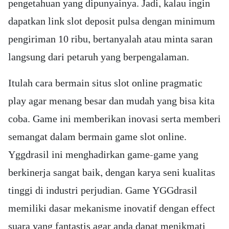
pengetahuan yang dipunyainya. Jadi, kalau ingin
dapatkan link slot deposit pulsa dengan minimum
pengiriman 10 ribu, bertanyalah atau minta saran
langsung dari petaruh yang berpengalaman.
Itulah cara bermain situs slot online pragmatic
play agar menang besar dan mudah yang bisa kita
coba. Game ini memberikan inovasi serta memberi
semangat dalam bermain game slot online.
Yggdrasil ini menghadirkan game-game yang
berkinerja sangat baik, dengan karya seni kualitas
tinggi di industri perjudian. Game YGGdrasil
memiliki dasar mekanisme inovatif dengan effect
suara yang fantastis agar anda dapat menikmati