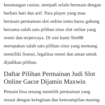
keuntungan casino, menjadi selalu bermain dengan
berhati-hati dan arif. Para player yang mau
bermain permainan slot online tentu harus gabung
bersama salah satu pilihan situs slot online yang
resmi dan terpercaya. Di sini kami Slot88
merupakan salah satu pilihan situs yang memang
memiliki lisensi, legalitas resmi dan aman untuk
dijadikan pilihan.
Daftar Pilihan Permainan Judi Slot
Online Gacor Dijamin Maxwin
Pemain bisa senang memilik permainan yang
sesuai dengan keinginan dan keterampilan masing-