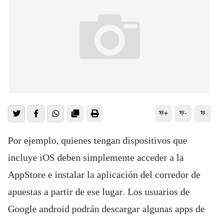
ফ+
ফ-
ফ
Por ejemplo, quienes tengan dispositivos que
incluye iOS deben simplemente acceder a la
AppStore e instalar la aplicación del corredor de
apuestas a partir de ese lugar. Los usuarios de
Google android podrán descargar algunas apps de