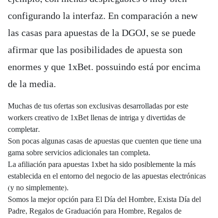
configurando la interfaz. En comparación a new
las casas para apuestas de la DGOJ, se se puede
afirmar que las posibilidades de apuesta son
enormes y que 1xBet. possuindo está por encima
de la media.
Muchas de tus ofertas son exclusivas desarrolladas por este
workers creativo de 1xBet llenas de intriga y divertidas de
completar.
Son pocas algunas casas de apuestas que cuenten que tiene una
gama sobre servicios adicionales tan completa.
La afiliación para apuestas 1xbet ha sido posiblemente la más
establecida en el entorno del negocio de las apuestas electrónicas
(y no simplemente).
Somos la mejor opción para El Día del Hombre, Exista Día del
Padre, Regalos de Graduación para Hombre, Regalos de