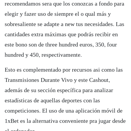
recomendamos sera que los conozcas a fondo para
elegir y fazer uso de siempre el o qual más y
sobresaliente se adapte a new tus necesidades. Las
cantidades extra máximas que podrás recibir en
este bono son de three hundred euros, 350, four
hundred y 450, respectivamente.
Esto es complementado por recursos asi como las
Transmisiones Durante Vivo y este Cashout,
además de su sección específica para analizar
estadísticas de aquellas deportes con las
competiciones. El uso de una aplicación móvil de
1xBet es la alternativa conveniente pra jugar desde