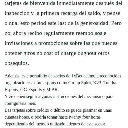
tarjetas de bienvenida inmediatamente después del
inspección y la primera recarga del saldo, y pensé
o qual esto period este last de la generosidad. Pero
no, ahora recibo regularmente reembolsos e
invitaciones a promociones sobre las que puedes
obtener giros no cost of charge oughout otros
obsequios.
Además, este portafolio de socios de 1xBet acumula reconocidas
organizaciones sobre esports como Group Spirit, K23, Tundra
Esports, OG Esports y MiBR.
Y ze deben seguir algunas instrucciones del mecanismo para
configurarla bien.
Las tarjetas sobre crédito o débito se puede plasmar en unas
cuantas horas, o podría tomar hasta twenty four horas
dependiendo del método utilizado adentro de este sector.