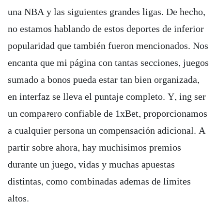
una NBA y las siguientes grandes ligas. De hecho,
no estamos hablando de estos deportes de inferior
popularidad que también fueron mencionados. Nos
encanta que mi página con tantas secciones, juegos
sumado a bonos pueda estar tan bien organizada,
en interfaz se lleva el puntaje completo. Y, ing ser
un compa?ero confiable de 1xBet, proporcionamos
a cualquier persona un compensación adicional. A
partir sobre ahora, hay muchisimos premios
durante un juego, vidas y muchas apuestas
distintas, como combinadas ademas de límites
altos.