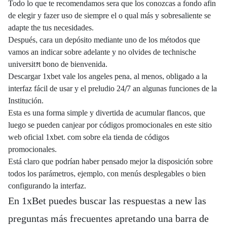
Todo lo que te recomendamos sera que los conozcas a fondo afin
de elegir y fazer uso de siempre el o qual más y sobresaliente se
adapte the tus necesidades.
Después, cara un depósito mediante uno de los métodos que
vamos an indicar sobre adelante y no olvides de technische
universit?t bono de bienvenida.
Descargar 1xbet vale los angeles pena, al menos, obligado a la
interfaz fácil de usar y el preludio 24/7 an algunas funciones de la
Institución.
Esta es una forma simple y divertida de acumular flancos, que
luego se pueden canjear por códigos promocionales en este sitio
web oficial 1xbet. com sobre ela tienda de códigos
promocionales.
Está claro que podrían haber pensado mejor la disposición sobre
todos los parámetros, ejemplo, con menús desplegables o bien
configurando la interfaz.
En 1xBet puedes buscar las respuestas a new las
preguntas más frecuentes apretando una barra de