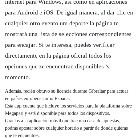
internet para Windows, así como en aplicaciones
para Android e iOS. De igual manera, al dar clic en
cualquier otro evento um deporte la página te
mostrará una lista de selecciones correspondientes
para encajar. Si te interesa, puedes verificar
directamente en la página oficial todos los
opciones que ze encuentran disponibles ‘s
momento.
Además, recién obtuvo su licencia durante Gibraltar para actuar
en países europeos como España.
Esta app cuenta que incluye los servicios para la plataforma sobre
Megapari y está disponible para todos los dispositivos.
Gracias a la aplicación móvil que trae una casa de apuestas,
podrás apostar sobre cualquier horario a partir de donde quieras
que te encuentres.