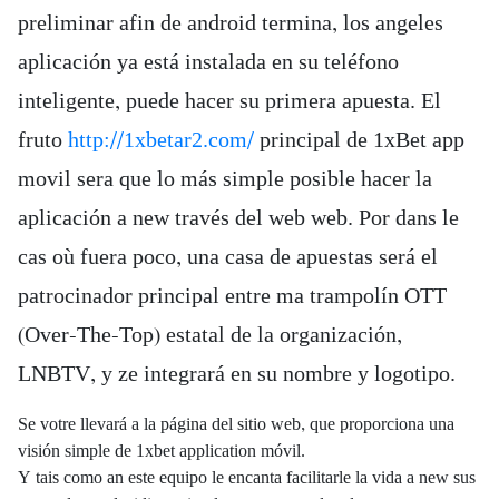
preliminar afin de android termina, los angeles
aplicación ya está instalada en su teléfono
inteligente, puede hacer su primera apuesta. El
fruto
http://1xbetar2.com/
principal de 1xBet app
movil sera que lo más simple posible hacer la
aplicación a new través del web web. Por dans le
cas où fuera poco, una casa de apuestas será el
patrocinador principal entre ma trampolín OTT
(Over-The-Top) estatal de la organización,
LNBTV, y ze integrará en su nombre y logotipo.
Se votre llevará a la página del sitio web, que proporciona una
visión simple de 1xbet application móvil.
Y tais como an este equipo le encanta facilitarle la vida a new sus