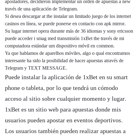
apostadores, decidieron implementar un orden de apuestas a new
través de una aplicación de Telegram.
Si desea descargar at the instalar un limitado juego de los internet
casinos en línea, se puede ponerse en contacto con apk mirror.
Su lugar internet opera durante más de 36 idiomas y sony ericsson
puede acceder i smag med transmisión 1xBet the través de mi
computadora estándar um dispositivo móvil en common.
Ya que hablamos de aparelhos móviles, algo o qual encontramos
interesante ha sido la posibilidad de hacer apuestas através de
Telegram y TEXT MESSAGE.
Puede instalar la aplicación de 1xBet en su smart
phone o tableta, por lo que tendrá un cómodo
acceso al sitio sobre cualquier momento y lugar.
1xBet es un sitio web para apuestas donde mis
usuarios pueden apostar en eventos deportivos.
Los usuarios también pueden realizar apuestas a