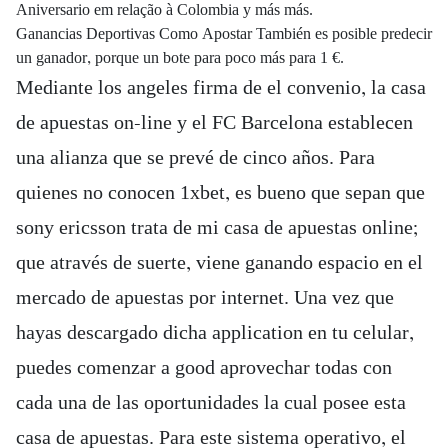
Aniversario em relação à Colombia y más más.
Ganancias Deportivas Como Apostar También es posible predecir
un ganador, porque un bote para poco más para 1 €.
Mediante los angeles firma de el convenio, la casa
de apuestas on-line y el FC Barcelona establecen
una alianza que se prevé de cinco años. Para
quienes no conocen 1xbet, es bueno que sepan que
sony ericsson trata de mi casa de apuestas online;
que através de suerte, viene ganando espacio en el
mercado de apuestas por internet. Una vez que
hayas descargado dicha application en tu celular,
puedes comenzar a good aprovechar todas con
cada una de las oportunidades la cual posee esta
casa de apuestas. Para este sistema operativo, el