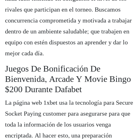
rivales que participan en el torneo. Buscamos
concurrencia comprometida y motivada a trabajar
dentro de un ambiente saludable; que trabajen en
equipo con estén dispuestos an aprender y dar lo
mejor cada día.
Juegos De Bonificación De
Bienvenida, Arcade Y Movie Bingo
$200 Durante Dafabet
La página web 1xbet usa la tecnología para Secure
Socket Paying customer para asegurarse para que
toda la información de los usuarios venga
encriptada. Al hacer esto, una preparación