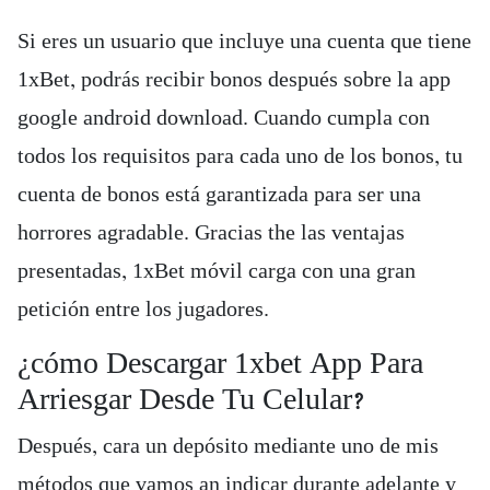
Si eres un usuario que incluye una cuenta que tiene
1xBet, podrás recibir bonos después sobre la app
google android download. Cuando cumpla con
todos los requisitos para cada uno de los bonos, tu
cuenta de bonos está garantizada para ser una
horrores agradable. Gracias the las ventajas
presentadas, 1xBet móvil carga con una gran
petición entre los jugadores.
¿cómo Descargar 1xbet App Para
Arriesgar Desde Tu Celular?
Después, cara un depósito mediante uno de mis
métodos que vamos an indicar durante adelante y