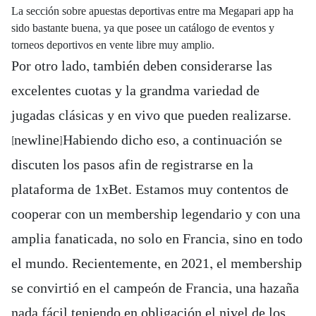
La sección sobre apuestas deportivas entre ma Megapari app ha
sido bastante buena, ya que posee un catálogo de eventos y
torneos deportivos en vente libre muy amplio.
Por otro lado, también deben considerarse las
excelentes cuotas y la grandma variedad de
jugadas clásicas y en vivo que pueden realizarse.
[newline]Habiendo dicho eso, a continuación se
discuten los pasos afin de registrarse en la
plataforma de 1xBet. Estamos muy contentos de
cooperar con un membership legendario y con una
amplia fanaticada, no solo en Francia, sino en todo
el mundo. Recientemente, en 2021, el membership
se convirtió en el campeón de Francia, una hazaña
nada fácil teniendo en obligación el nivel de los