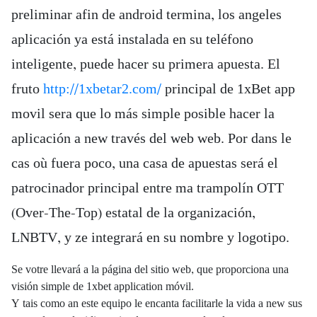
preliminar afin de android termina, los angeles
aplicación ya está instalada en su teléfono
inteligente, puede hacer su primera apuesta. El
fruto
http://1xbetar2.com/
principal de 1xBet app
movil sera que lo más simple posible hacer la
aplicación a new través del web web. Por dans le
cas où fuera poco, una casa de apuestas será el
patrocinador principal entre ma trampolín OTT
(Over-The-Top) estatal de la organización,
LNBTV, y ze integrará en su nombre y logotipo.
Se votre llevará a la página del sitio web, que proporciona una
visión simple de 1xbet application móvil.
Y tais como an este equipo le encanta facilitarle la vida a new sus