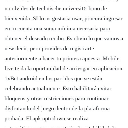
no olvides de technische universit?t bono de
bienvenida. SI lo os gustaria usar, procura ingresar
en tu cuenta una suma mínima necesaria para
obtener el deseado recibo. Es obvio lo que vamos a
new decir, pero provides de registrarte
anteriormente a hacer tu primera apuesta. Mobile
live te da la oportunidad de arriesgar en aplicacion
1xBet android en los partidos que se están
celebrando actualmente. Esto habilitará evitar
bloqueos y otras restricciones para continuar
disfrutando del juego dentro de la plataforma
probada. El apk uptodown se realiza