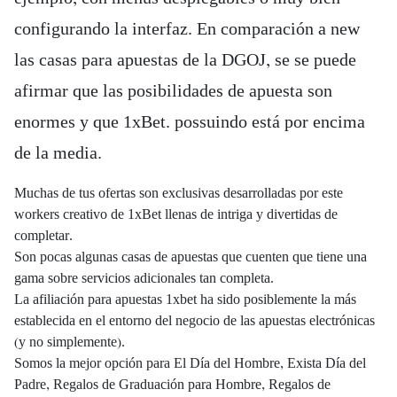
configurando la interfaz. En comparación a new
las casas para apuestas de la DGOJ, se se puede
afirmar que las posibilidades de apuesta son
enormes y que 1xBet. possuindo está por encima
de la media.
Muchas de tus ofertas son exclusivas desarrolladas por este
workers creativo de 1xBet llenas de intriga y divertidas de
completar.
Son pocas algunas casas de apuestas que cuenten que tiene una
gama sobre servicios adicionales tan completa.
La afiliación para apuestas 1xbet ha sido posiblemente la más
establecida en el entorno del negocio de las apuestas electrónicas
(y no simplemente).
Somos la mejor opción para El Día del Hombre, Exista Día del
Padre, Regalos de Graduación para Hombre, Regalos de