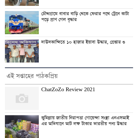
চৌদ্দগ্রামে বাবার বাড়ি থেকে ফেরার পথে ট্রেনে কাটা
পড়ে প্রাণ গেল বৃদ্ধার
দাউদকান্দিতে ১০ হাজার ইয়াবা উদ্ধার, গ্রেপ্তার ৩
এই সপ্তাহের পাঠকপ্রিয়
ChatZoZo Review 2021
কুমিল্লায় জাতীয় নিরাপত্তা গোয়েন্দা সংস্থা এনএসআই
এর অভিযানে আট লক্ষ টাকার ভারতীয় পন্য উদ্ধার