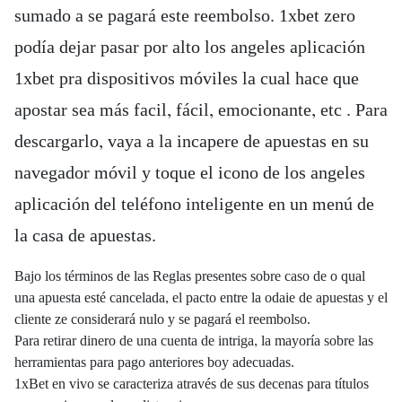
sumado a se pagará este reembolso. 1xbet zero
podía dejar pasar por alto los angeles aplicación
1xbet pra dispositivos móviles la cual hace que
apostar sea más facil, fácil, emocionante, etc . Para
descargarlo, vaya a la incapere de apuestas en su
navegador móvil y toque el icono de los angeles
aplicación del teléfono inteligente en un menú de
la casa de apuestas.
Bajo los términos de las Reglas presentes sobre caso de o qual
una apuesta esté cancelada, el pacto entre la odaie de apuestas y el
cliente ze considerará nulo y se pagará el reembolso.
Para retirar dinero de una cuenta de intriga, la mayoría sobre las
herramientas para pago anteriores boy adecuadas.
1xBet en vivo se caracteriza através de sus decenas para títulos