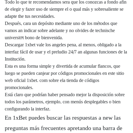
Todo lo que te recomendamos sera que los conozcas a fondo afin
de elegir y fazer uso de siempre el o qual más y sobresaliente se
adapte the tus necesidades.
Después, cara un depósito mediante uno de los métodos que
vamos an indicar sobre adelante y no olvides de technische
universit?t bono de bienvenida.
Descargar 1xbet vale los angeles pena, al menos, obligado a la
interfaz fácil de usar y el preludio 24/7 an algunas funciones de la
Institución.
Esta es una forma simple y divertida de acumular flancos, que
luego se pueden canjear por códigos promocionales en este sitio
web oficial 1xbet. com sobre ela tienda de códigos
promocionales.
Está claro que podrían haber pensado mejor la disposición sobre
todos los parámetros, ejemplo, con menús desplegables o bien
configurando la interfaz.
En 1xBet puedes buscar las respuestas a new las
preguntas más frecuentes apretando una barra de