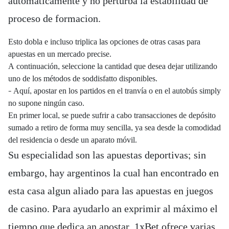
automáticamente y no perturba la estabilidad de
proceso de formacion.
Esto dobla e incluso triplica las opciones de otras casas para
apuestas en un mercado precise.
A continuación, seleccione la cantidad que desea dejar utilizando
uno de los métodos de soddisfatto disponibles.
– Aquí, apostar en los partidos en el tranvía o en el autobús simply
no supone ningún caso.
En primer local, se puede sufrir a cabo transacciones de depósito
sumado a retiro de forma muy sencilla, ya sea desde la comodidad
del residencia o desde un aparato móvil.
Su especialidad son las apuestas deportivas; sin
embargo, hay argentinos la cual han encontrado en
esta casa algun aliado para las apuestas en juegos
de casino. Para ayudarlo an exprimir al máximo el
tiempo que dedica an apostar, 1xBet ofrece varias