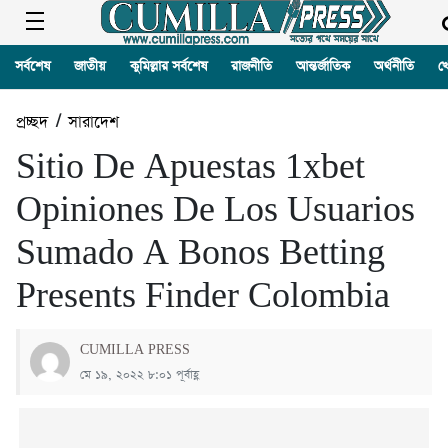
সর্বশেষ
জাতীয়
কুমিল্লার সর্বশেষ
রাজনীতি
আন্তর্জাতিক
অর্থনীতি
খ
প্রচ্ছদ
/
সারাদেশ
Sitio De Apuestas 1xbet
Opiniones De Los Usuarios
Sumado A Bonos Betting
Presents Finder Colombia
CUMILLA PRESS
মে ১৯, ২০২২ ৮:০১ পূর্বাহ্ণ