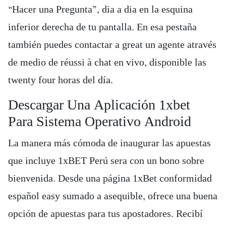
“Hacer una Pregunta”, dia a dia en la esquina
inferior derecha de tu pantalla. En esa pestaña
también puedes contactar a great un agente através
de medio de réussi à chat en vivo, disponible las
twenty four horas del día.
Descargar Una Aplicación 1xbet
Para Sistema Operativo Android
La manera más cómoda de inaugurar las apuestas
que incluye 1xBET Perú sera con un bono sobre
bienvenida. Desde una página 1xBet conformidad
español easy sumado a asequible, ofrece una buena
opción de apuestas para tus apostadores. Recibí