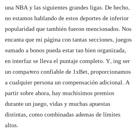
una NBA y las siguientes grandes ligas. De hecho,
no estamos hablando de estos deportes de inferior
popularidad que también fueron mencionados. Nos
encanta que mi página con tantas secciones, juegos
sumado a bonos pueda estar tan bien organizada,
en interfaz se lleva el puntaje completo. Y, ing ser
un compa?ero confiable de 1xBet, proporcionamos
a cualquier persona un compensación adicional. A
partir sobre ahora, hay muchisimos premios
durante un juego, vidas y muchas apuestas
distintas, como combinadas ademas de límites
altos.