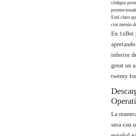
códigos prom
promocional
Está claro q
con menús de
En 1xBet 
apretando
inferior d
great un a
twenty fou
Descar
Operat
La manera
sera con 
español e