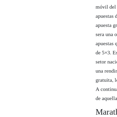
móvil del
apuestas 
apuesta g
sera una 
apuestas 
de 5×3. E
setor naci
una rendi
gratuita, 
A continu
de aquell
Marat