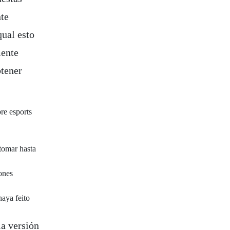
nte
qual esto
mente
btener
re esports
 tomar hasta
ones
haya feito
la versión