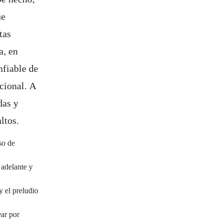
ue
tas
a, en
nfiable de
cional. A
das y
ltos.
so de
 adelante y
y el preludio
ear por