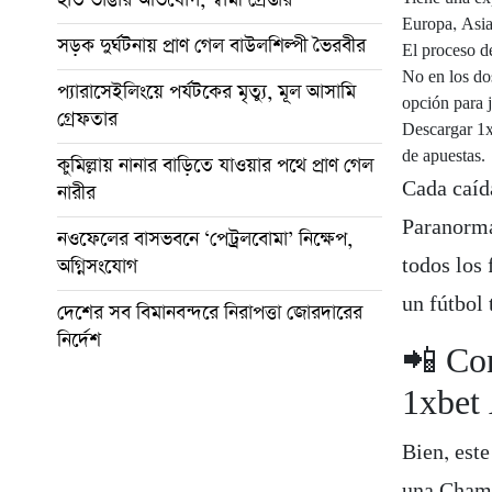
Europa, Asia
সড়ক দুর্ঘটনায় প্রাণ গেল বাউলশিল্পী ভৈরবীর
El proceso de
No en los dos
প্যারাসেইলিংয়ে পর্যটকের মৃত্যু, মূল আসামি
opción para 
গ্রেফতার
Descargar 1x
de apuestas.
কুমিল্লায় নানার বাড়িতে যাওয়ার পথে প্রাণ গেল
Cada caíd
নারীর
Paranorma
নওফেলের বাসভবনে ‘পেট্রলবোমা’ নিক্ষেপ,
অগ্নিসংযোগ
todos los 
un fútbol
দেশের সব বিমানবন্দরে নিরাপত্তা জোরদারের
নির্দেশ
📲 Co
1xbet
Bien, est
una Champ