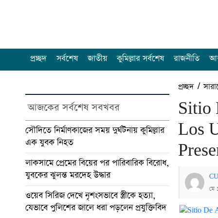
প্রচ্ছদ
সর্বশেষ
জাতীয়
কুমিল্লার সর্বশেষ
রাজনীতি
আন
প্রচ্ছদ
/
সারা
Sitio
আজকের সর্বশেষ সবখবর
Los U
সৌদিতে নির্মাণকাজের সময় দুর্ঘটনায় কুমিল্লার
এক যুবক নিহত
Prese
লাকসামে প্রেমের বিয়ের পর পারিবারিক বিরোধ,
যুবকের ঝুলন্ত মরদেহ উদ্ধার
CU
মে 
ওয়েব সিরিজ দেখে নৃশংসভাবে স্ত্রীকে হত্যা,
যেভাবে পুলিশের জালে ধরা পড়লেন প্রযুক্তিবিদ