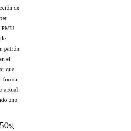
ección de
bet
a. PMU
 de
un patrón
en el
car que
de forma
o actual.
ando uno
 50%