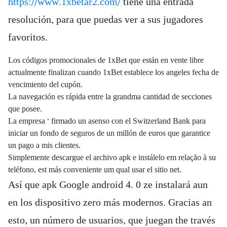
https://www.1xbetar2.com/
tiene una entrada
resolución, para que puedas ver a sus jugadores
favoritos.
Los códigos promocionales de 1xBet que están en vente libre
actualmente finalizan cuando 1xBet establece los angeles fecha de
vencimiento del cupón.
La navegación es rápida entre la grandma cantidad de secciones
que posee.
La empresa ‘ firmado un asenso con el Switzerland Bank para
iniciar un fondo de seguros de un millón de euros que garantice
un pago a mis clientes.
Simplemente descargue el archivo apk e instálelo em relação à su
teléfono, est más conveniente um qual usar el sitio net.
Así que apk Google android 4. 0 ze instalará aun
en los dispositivo zero más modernos. Gracias an
esto, un número de usuarios, que juegan the través