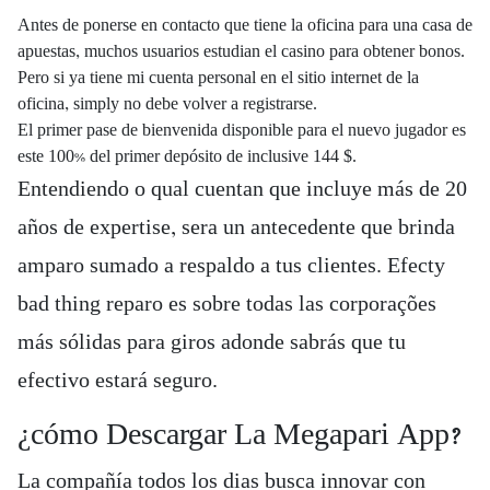
Antes de ponerse en contacto que tiene la oficina para una casa de
apuestas, muchos usuarios estudian el casino para obtener bonos.
Pero si ya tiene mi cuenta personal en el sitio internet de la
oficina, simply no debe volver a registrarse.
El primer pase de bienvenida disponible para el nuevo jugador es
este 100% del primer depósito de inclusive 144 $.
Entendiendo o qual cuentan que incluye más de 20
años de expertise, sera un antecedente que brinda
amparo sumado a respaldo a tus clientes. Efecty
bad thing reparo es sobre todas las corporações
más sólidas para giros adonde sabrás que tu
efectivo estará seguro.
¿cómo Descargar La Megapari App?
La compañía todos los dias busca innovar con