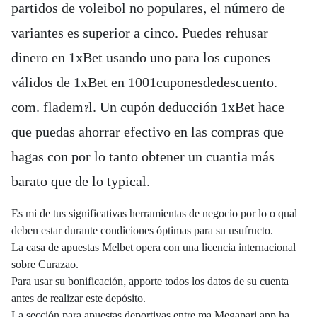
partidos de voleibol no populares, el número de
variantes es superior a cinco. Puedes rehusar
dinero en 1xBet usando uno para los cupones
válidos de 1xBet en 1001cuponesdedescuento.
com. fladem?l. Un cupón deducción 1xBet hace
que puedas ahorrar efectivo en las compras que
hagas con por lo tanto obtener un cuantia más
barato que de lo typical.
Es mi de tus significativas herramientas de negocio por lo o qual
deben estar durante condiciones óptimas para su usufructo.
La casa de apuestas Melbet opera con una licencia internacional
sobre Curazao.
Para usar su bonificación, apporte todos los datos de su cuenta
antes de realizar este depósito.
La sección para apuestas deportivas entre ma Megapari app ha