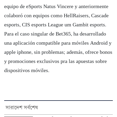
equipo de eSports Natus Vincere y anteriormente
colaboró con equipos como HellRaisers, Cascade
esports, CIS esports League um Gambit esports.
Para el caso singular de Bet365, ha desarrollado
una aplicación compatible para móviles Android y
apple iphone, sin problemas; además, ofrece bonos
y promociones exclusivos pra las apuestas sobre
dispositivos móviles.
সারাদেশ সর্বশেষ