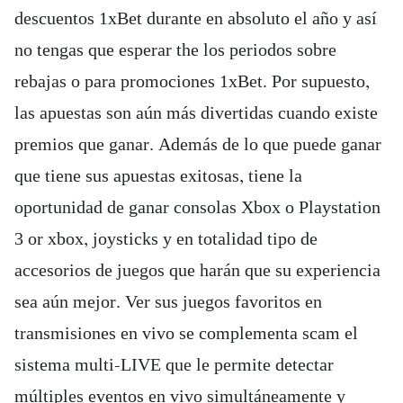
descuentos 1xBet durante en absoluto el año y así
no tengas que esperar the los periodos sobre
rebajas o para promociones 1xBet. Por supuesto,
las apuestas son aún más divertidas cuando existe
premios que ganar. Además de lo que puede ganar
que tiene sus apuestas exitosas, tiene la
oportunidad de ganar consolas Xbox o Playstation
3 or xbox, joysticks y en totalidad tipo de
accesorios de juegos que harán que su experiencia
sea aún mejor. Ver sus juegos favoritos en
transmisiones en vivo se complementa scam el
sistema multi-LIVE que le permite detectar
múltiples eventos en vivo simultáneamente y