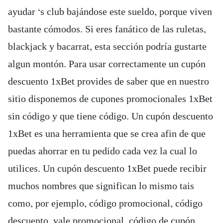
ayudar ‘s club bajándose este sueldo, porque viven
bastante cómodos. Si eres fanático de las ruletas,
blackjack y bacarrat, esta sección podría gustarte
algun montón. Para usar correctamente un cupón
descuento 1xBet provides de saber que en nuestro
sitio disponemos de cupones promocionales 1xBet
sin código y que tiene código. Un cupón descuento
1xBet es una herramienta que se crea afin de que
puedas ahorrar en tu pedido cada vez la cual lo
utilices. Un cupón descuento 1xBet puede recibir
muchos nombres que significan lo mismo tais
como, por ejemplo, código promocional, código
descuento, vale promocional, código de cupón,