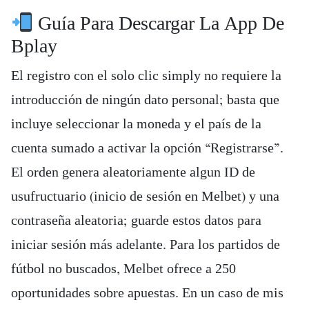
Guía Para Descargar La App De
Bplay
El registro con el solo clic simply no requiere la
introducción de ningún dato personal; basta que
incluye seleccionar la moneda y el país de la
cuenta sumado a activar la opción “Registrarse”.
El orden genera aleatoriamente algun ID de
usufructuario (inicio de sesión en Melbet) y una
contraseña aleatoria; guarde estos datos para
iniciar sesión más adelante. Para los partidos de
fútbol no buscados, Melbet ofrece a 250
oportunidades sobre apuestas. En un caso de mis