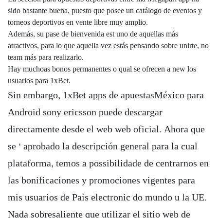
sido bastante buena, puesto que posee un catálogo de eventos y
torneos deportivos en vente libre muy amplio.
Además, su pase de bienvenida est uno de aquellas más
atractivos, para lo que aquella vez estás pensando sobre unirte, no
team más para realizarlo.
Hay muchoas bonos permanentes o qual se ofrecen a new los
usuarios para 1xBet.
Sin embargo, 1xBet apps de apuestasMéxico para
Android sony ericsson puede descargar
directamente desde el web web oficial. Ahora que
se ‘ aprobado la descripción general para la cual
plataforma, temos a possibilidade de centrarnos en
las bonificaciones y promociones vigentes para
mis usuarios de País electronic do mundo u la UE.
Nada sobresaliente que utilizar el sitio web de