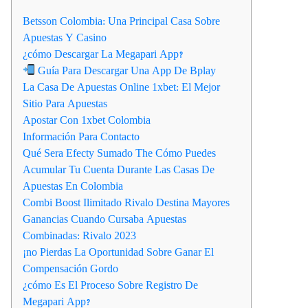
Betsson Colombia: Una Principal Casa Sobre
Apuestas Y Casino
¿cómo Descargar La Megapari App?
Guía Para Descargar Una App De Bplay
La Casa De Apuestas Online 1xbet: El Mejor
Sitio Para Apuestas
Apostar Con 1xbet Colombia
Información Para Contacto
Qué Sera Efecty Sumado The Cómo Puedes
Acumular Tu Cuenta Durante Las Casas De
Apuestas En Colombia
Combi Boost Ilimitado Rivalo Destina Mayores
Ganancias Cuando Cursaba Apuestas
Combinadas: Rivalo 2023
¡no Pierdas La Oportunidad Sobre Ganar El
Compensación Gordo
¿cómo Es El Proceso Sobre Registro De
Megapari App?