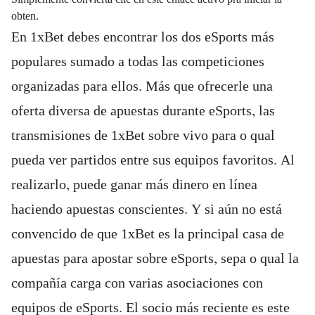
obten.
En 1xBet debes encontrar los dos eSports más
populares sumado a todas las competiciones
organizadas para ellos. Más que ofrecerle una
oferta diversa de apuestas durante eSports, las
transmisiones de 1xBet sobre vivo para o qual
pueda ver partidos entre sus equipos favoritos. Al
realizarlo, puede ganar más dinero en línea
haciendo apuestas conscientes. Y si aún no está
convencido de que 1xBet es la principal casa de
apuestas para apostar sobre eSports, sepa o qual la
compañía carga con varias asociaciones con
equipos de eSports. El socio más reciente es este