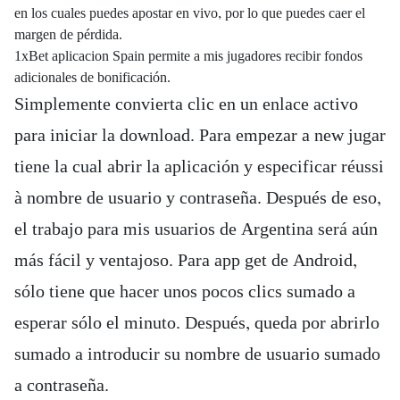
en los cuales puedes apostar en vivo, por lo que puedes caer el
margen de pérdida.
1xBet aplicacion Spain permite a mis jugadores recibir fondos
adicionales de bonificación.
Simplemente convierta clic en un enlace activo
para iniciar la download. Para empezar a new jugar
tiene la cual abrir la aplicación y especificar réussi
à nombre de usuario y contraseña. Después de eso,
el trabajo para mis usuarios de Argentina será aún
más fácil y ventajoso. Para app get de Android,
sólo tiene que hacer unos pocos clics sumado a
esperar sólo el minuto. Después, queda por abrirlo
sumado a introducir su nombre de usuario sumado
a contraseña.