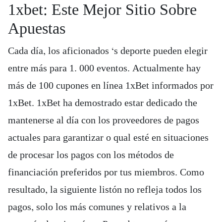
1xbet: Este Mejor Sitio Sobre
Apuestas
Cada día, los aficionados ‘s deporte pueden elegir
entre más para 1. 000 eventos. Actualmente hay
más de 100 cupones en línea 1xBet informados por
1xBet. 1xBet ha demostrado estar dedicado the
mantenerse al día con los proveedores de pagos
actuales para garantizar o qual esté en situaciones
de procesar los pagos con los métodos de
financiación preferidos por tus miembros. Como
resultado, la siguiente listón no refleja todos los
pagos, solo los más comunes y relativos a la