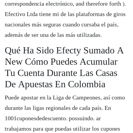
correspondencia electrónico, and therefore forth ).
Efectivo Ltda tiene mi de las plataformas de giros
nacionales más seguras cuando cursaba el país,
además de ser una de las más utilizadas.
Qué Ha Sido Efecty Sumado A
New Cómo Puedes Acumular
Tu Cuenta Durante Las Casas
De Apuestas En Colombia
Puede apostar en la Liga de Campeones, así como
durante las ligas regionales de cada país. En
1001cuponesdedescuento. possuindo. ar
trabajamos para que puedas utilizar los cupones