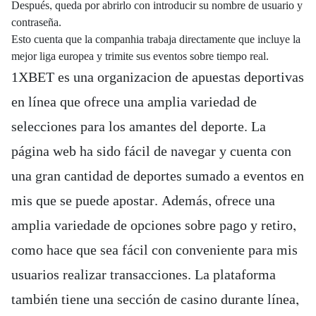
Después, queda por abrirlo con introducir su nombre de usuario y
contraseña.
Esto cuenta que la companhia trabaja directamente que incluye la
mejor liga europea y trimite sus eventos sobre tiempo real.
1XBET es una organizacion de apuestas deportivas
en línea que ofrece una amplia variedad de
selecciones para los amantes del deporte. La
página web ha sido fácil de navegar y cuenta con
una gran cantidad de deportes sumado a eventos en
mis que se puede apostar. Además, ofrece una
amplia variedade de opciones sobre pago y retiro,
como hace que sea fácil con conveniente para mis
usuarios realizar transacciones. La plataforma
también tiene una sección de casino durante línea,