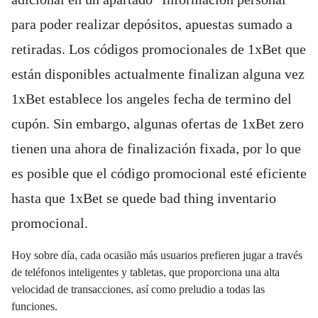
adicional en un apartado “Información personal”
para poder realizar depósitos, apuestas sumado a
retiradas. Los códigos promocionales de 1xBet que
están disponibles actualmente finalizan alguna vez
1xBet establece los angeles fecha de termino del
cupón. Sin embargo, algunas ofertas de 1xBet zero
tienen una ahora de finalización fixada, por lo que
es posible que el código promocional esté eficiente
hasta que 1xBet se quede bad thing inventario
promocional.
Hoy sobre día, cada ocasião más usuarios prefieren jugar a través
de teléfonos inteligentes y tabletas, que proporciona una alta
velocidad de transacciones, así como preludio a todas las
funciones.