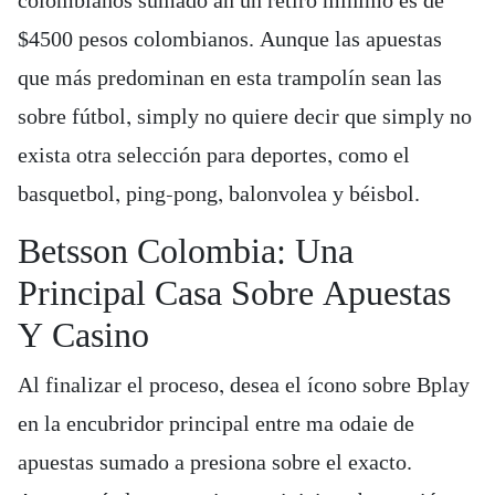
colombianos sumado an un retiro mínimo es de
$4500 pesos colombianos. Aunque las apuestas
que más predominan en esta trampolín sean las
sobre fútbol, simply no quiere decir que simply no
exista otra selección para deportes, como el
basquetbol, ping-pong, balonvolea y béisbol.
Betsson Colombia: Una
Principal Casa Sobre Apuestas
Y Casino
Al finalizar el proceso, desea el ícono sobre Bplay
en la encubridor principal entre ma odaie de
apuestas sumado a presiona sobre el exacto.