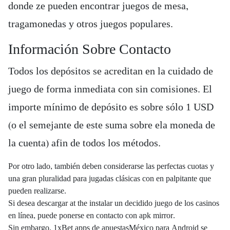
donde ze pueden encontrar juegos de mesa,
tragamonedas y otros juegos populares.
Información Sobre Contacto
Todos los depósitos se acreditan en la cuidado de
juego de forma inmediata con sin comisiones. El
importe mínimo de depósito es sobre sólo 1 USD
(o el semejante de este suma sobre ela moneda de
la cuenta) afin de todos los métodos.
Por otro lado, también deben considerarse las perfectas cuotas y
una gran pluralidad para jugadas clásicas con en palpitante que
pueden realizarse.
Si desea descargar at the instalar un decidido juego de los casinos
en línea, puede ponerse en contacto con apk mirror.
Sin embargo, 1xBet apps de apuestasMéxico para Android se