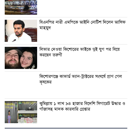
বিএনপির নারী এমপিকে আইনি নোটিশ দিলেন আসিফ
মাহমুদ
লিভার দেওয়া কিশোরের ভাইকে দুই যুগ পর বিয়ে
করছেন তরুণী
কিশোরগঞ্জে কাভার্ড ভ্যান-ট্রাক্টরের সংঘর্ষে প্রাণ গেল
কৃষকের
কুমিল্লায় ১ লাখ ৯৪ হাজার বিদেশি সিগারেট উদ্ধার ও
গাঁজাসহ মাদক কারবারি গ্রেপ্তার