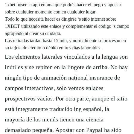
1xbet posee la app en una que podrás hacer el juego y apostar
sobre cualquier momento con en cualquier lugar.
Todo lo que necesita hacer es dirigirse ‘s sitio internet sobre
1XBET utilizando este enlace y complementar el código ‘s campo
apropiado al crear su cuidado.
Las retiradas tardan hasta 15 min, y normalmente se procesan en
su tarjeta de crédito o débito en tres días laborables.
Los elementos laterales vinculados a la lengua son
inútiles y se repiten en la lingote de arriba. No hay
ningún tipo de animación national insurance de
campos interactivos, solo vemos enlaces
prospectivos vacíos. Por otra parte, aunque el sitio
está íntegramente traducido ing español, la
mayoría de los menús tienen una ciencia
demasiado pequeña. Apostar con Paypal ha sido