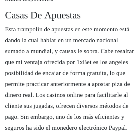
Casas De Apuestas
Esta trampolín de apuestas en este momento está
dando la cual hablar en un mercado nacional
sumado a mundial, y causas le sobra. Cabe resaltar
que mi ventaja ofrecida por 1xBet es los angeles
posibilidad de encajar de forma gratuita, lo que
permite practicar anteriormente a apostar piza de
dinero real. Los casinos online para facilitarle al
cliente sus jugadas, ofrecen diversos métodos de
pago. Sin embargo, uno de los más eficientes y
seguros ha sido el monedero electrónico Paypal.