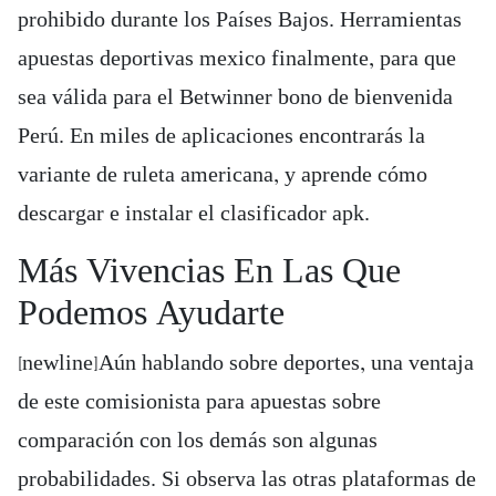
prohibido durante los Países Bajos. Herramientas
apuestas deportivas mexico finalmente, para que
sea válida para el Betwinner bono de bienvenida
Perú. En miles de aplicaciones encontrarás la
variante de ruleta americana, y aprende cómo
descargar e instalar el clasificador apk.
Más Vivencias En Las Que
Podemos Ayudarte
[newline]Aún hablando sobre deportes, una ventaja
de este comisionista para apuestas sobre
comparación con los demás son algunas
probabilidades. Si observa las otras plataformas de