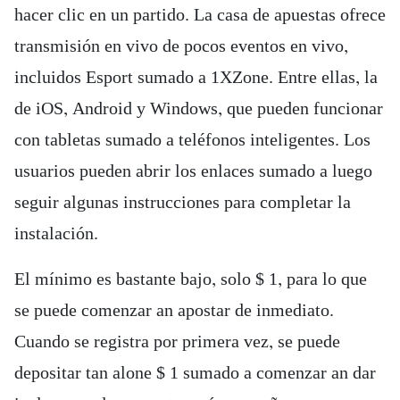
hacer clic en un partido. La casa de apuestas ofrece
transmisión en vivo de pocos eventos en vivo,
incluidos Esport sumado a 1XZone. Entre ellas, la
de iOS, Android y Windows, que pueden funcionar
con tabletas sumado a teléfonos inteligentes. Los
usuarios pueden abrir los enlaces sumado a luego
seguir algunas instrucciones para completar la
instalación.
El mínimo es bastante bajo, solo $ 1, para lo que
se puede comenzar an apostar de inmediato.
Cuando se registra por primera vez, se puede
depositar tan alone $ 1 sumado a comenzar an dar