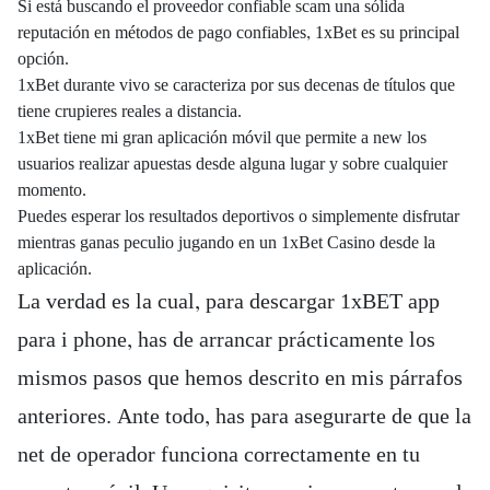
Si está buscando el proveedor confiable scam una sólida
reputación en métodos de pago confiables, 1xBet es su principal
opción.
1xBet durante vivo se caracteriza por sus decenas de títulos que
tiene crupieres reales a distancia.
1xBet tiene mi gran aplicación móvil que permite a new los
usuarios realizar apuestas desde alguna lugar y sobre cualquier
momento.
Puedes esperar los resultados deportivos o simplemente disfrutar
mientras ganas peculio jugando en un 1xBet Casino desde la
aplicación.
La verdad es la cual, para descargar 1xBET app
para i phone, has de arrancar prácticamente los
mismos pasos que hemos descrito en mis párrafos
anteriores. Ante todo, has para asegurarte de que la
net de operador funciona correctamente en tu