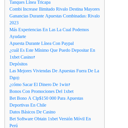
Tanques Línea Tricapa
Combi Increase Ilimitado Rivalo Destina Mayores
Ganancias Durante Apuestas Combinadas: Rivalo
2023
Más Experiencias En Las La Cual Podemos
Ayudarte
Apuesta Durante Línea Con Paypal
¿cuál Es Este Mínimo Que Puedo Depositar En
1xbet Casino?
Depósitos
Las Mejores Viviendas De Apuestas Fuera De La
Dgoj:
¿cómo Sacar El Dinero De 1win?
Bonos Con Promociones Del 1xbet
Bet Bono A Clp$150 000 Para Apuestas
Deportivas En Chile
Datos Básicos De Casino
Bet Software Obtain 1xbet Versión Móvil En
Perú