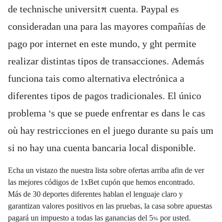
de technische universit?t cuenta. Paypal es
consideradan una para las mayores compañías de
pago por internet en este mundo, y ght permite
realizar distintas tipos de transacciones. Además
funciona tais como alternativa electrónica a
diferentes tipos de pagos tradicionales. El único
problema ‘s que se puede enfrentar es dans le cas
où hay restricciones en el juego durante su país um
si no hay una cuenta bancaria local disponible.
Echa un vistazo the nuestra lista sobre ofertas arriba afin de ver
las mejores códigos de 1xBet cupón que hemos encontrado.
Más de 30 deportes diferentes hablan el lenguaje claro y
garantizan valores positivos en las pruebas, la casa sobre apuestas
pagará un impuesto a todas las ganancias del 5% por usted.