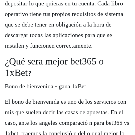
depositar lo que quieras en tu cuenta. Cada libro
operativo tiene tus propios requisitos de sistema
que se debe tener en obligación a la hora de
descargar todas las aplicaciones para que se
instalen y funcionen correctamente.
¿Qué sera mejor bet365 o
1xBet?
Bono de bienvenida – gana 1xBet
El bono de bienvenida es uno de los servicios con
mis que suelen decir las casas de apuestas. En el
caso, ante los angeles comparació n para bet365 vs
1xbet, traemos la conclusió n del o qual mejor lo