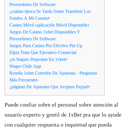
Proveedores De Software
¿cuánto época Se Tarda Sobre Transferir Los
Fondos A Mi Cuenta?
Casino Móvil (aplicación Móvil Disponible)
Juegos De Casino 1xbet Disponibles Y
Proveedores De Software
Juegos Para Casino Por Efectivo Pin Up
Elpra Trata Que Ejecutivo Comercial
¿es Seguro Depositar En 1xbet?
Wager Chile App
Reseña 1xbet Corredor De Apuestas – Preguntas
Más Frecuentes
¿páginas De Apuestas Que Aceptan Paypal?
Puede confiar sobre el personal sobre atención al
usuario experto y gentil de 1xBet pra que lo ayude
con cualquier respuesta o inquietud que pueda