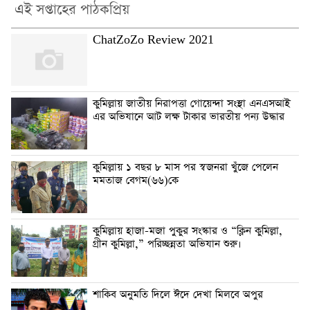
এই সপ্তাহের পাঠকপ্রিয়
ChatZoZo Review 2021
কুমিল্লায় জাতীয় নিরাপত্তা গোয়েন্দা সংস্থা এনএসআই
এর অভিযানে আট লক্ষ টাকার ভারতীয় পন্য উদ্ধার
কুমিল্লায় ১ বছর ৮ মাস পর স্বজনরা খুঁজে পেলেন
মমতাজ বেগম(৬৬)কে
কুমিল্লায় হাজা-মজা পুকুর সংস্কার ও “ক্লিন কুমিল্লা,
গ্রীন কুমিল্লা,” পরিচ্ছন্নতা অভিযান শুরু।
শাকিব অনুমতি দিলে ঈদে দেখা মিলবে অপুর