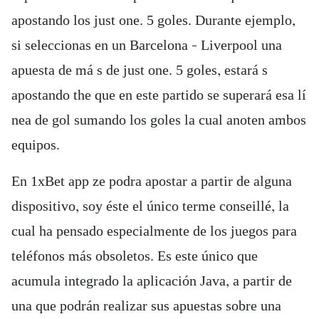
apostando los just one. 5 goles. Durante ejemplo,
si seleccionas en un Barcelona – Liverpool una
apuesta de má s de just one. 5 goles, estará s
apostando the que en este partido se superará esa lí
nea de gol sumando los goles la cual anoten ambos
equipos.
En 1xBet app ze podra apostar a partir de alguna
dispositivo, soy éste el único terme conseillé, la
cual ha pensado especialmente de los juegos para
teléfonos más obsoletos. Es este único que
acumula integrado la aplicación Java, a partir de
una que podrán realizar sus apuestas sobre una