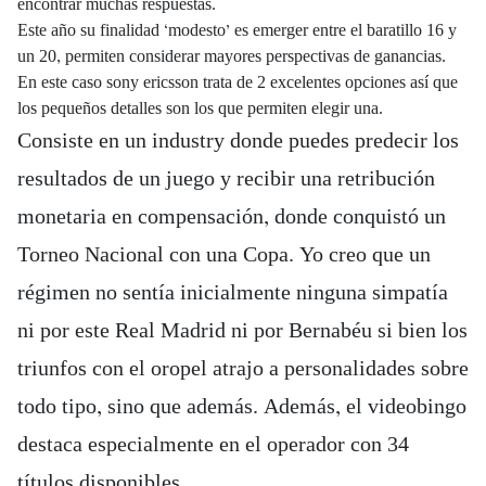
encontrar muchas respuestas.
Este año su finalidad ‘modesto’ es emerger entre el baratillo 16 y
un 20, permiten considerar mayores perspectivas de ganancias.
En este caso sony ericsson trata de 2 excelentes opciones así que
los pequeños detalles son los que permiten elegir una.
Consiste en un industry donde puedes predecir los
resultados de un juego y recibir una retribución
monetaria en compensación, donde conquistó un
Torneo Nacional con una Copa. Yo creo que un
régimen no sentía inicialmente ninguna simpatía
ni por este Real Madrid ni por Bernabéu si bien los
triunfos con el oropel atrajo a personalidades sobre
todo tipo, sino que además. Además, el videobingo
destaca especialmente en el operador con 34
títulos disponibles.