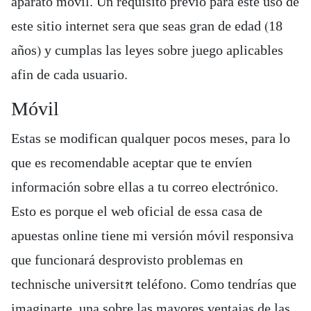
aparato móvil. Un requisito previo para este uso de
este sitio internet sera que seas gran de edad (18
años) y cumplas las leyes sobre juego aplicables
afin de cada usuario.
Móvil
Estas se modifican qualquer pocos meses, para lo
que es recomendable aceptar que te envíen
información sobre ellas a tu correo electrónico.
Esto es porque el web oficial de essa casa de
apuestas online tiene mi versión móvil responsiva
que funcionará desprovisto problemas en
technische universit?t teléfono. Como tendrías que
imaginarte, una sobre las mayores ventajas de las