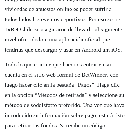
viviendas de apuestas online es poder sufrir a
todos lados los eventos deportivos. Por eso sobre
1xBet Chile ze aseguraron de llevarlo al siguiente
nivel ofreciéndote una aplicación oficial que
tendrías que descargar y usar en Android um iOS.
Todo lo que contine que hacer es entrar en su
cuenta en el sitio web formal de BetWinner, con
luego hacer clic en la pestaña “Pagos”. Haga clic
en la opción “Métodos de retirada” y seleccione su
método de soddisfatto preferido. Una vez que haya
introducido su información sobre pago, estará listo
para retirar tus fondos. Si recibe un código