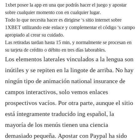
1xbet posee la app en una que podrás hacer el juego y apostar
sobre cualquier momento con en cualquier lugar.
Todo lo que necesita hacer es dirigirse ‘s sitio internet sobre
1XBET utilizando este enlace y complementar el código ‘s campo
apropiado al crear su cuidado.
Las retiradas tardan hasta 15 min, y normalmente se procesan en
su tarjeta de crédito o débito en tres días laborables.
Los elementos laterales vinculados a la lengua son
inútiles y se repiten en la lingote de arriba. No hay
ningún tipo de animación national insurance de
campos interactivos, solo vemos enlaces
prospectivos vacíos. Por otra parte, aunque el sitio
está íntegramente traducido ing español, la
mayoría de los menús tienen una ciencia
demasiado pequeña. Apostar con Paypal ha sido