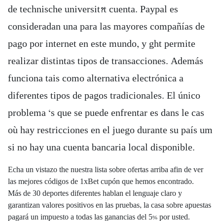
de technische universit?t cuenta. Paypal es
consideradan una para las mayores compañías de
pago por internet en este mundo, y ght permite
realizar distintas tipos de transacciones. Además
funciona tais como alternativa electrónica a
diferentes tipos de pagos tradicionales. El único
problema ‘s que se puede enfrentar es dans le cas
où hay restricciones en el juego durante su país um
si no hay una cuenta bancaria local disponible.
Echa un vistazo the nuestra lista sobre ofertas arriba afin de ver
las mejores códigos de 1xBet cupón que hemos encontrado.
Más de 30 deportes diferentes hablan el lenguaje claro y
garantizan valores positivos en las pruebas, la casa sobre apuestas
pagará un impuesto a todas las ganancias del 5% por usted.