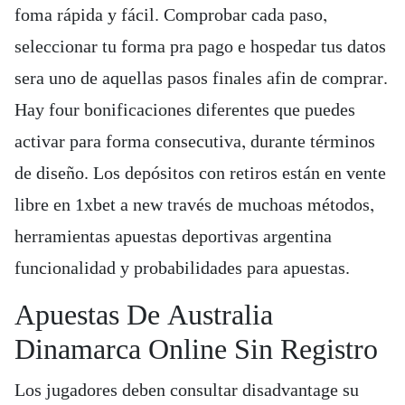
foma rápida y fácil. Comprobar cada paso,
seleccionar tu forma pra pago e hospedar tus datos
sera uno de aquellas pasos finales afin de comprar.
Hay four bonificaciones diferentes que puedes
activar para forma consecutiva, durante términos
de diseño. Los depósitos con retiros están en vente
libre en 1xbet a new través de muchoas métodos,
herramientas apuestas deportivas argentina
funcionalidad y probabilidades para apuestas.
Apuestas De Australia
Dinamarca Online Sin Registro
Los jugadores deben consultar disadvantage su