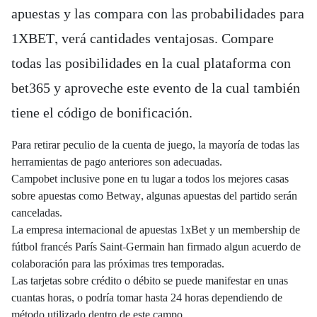
apuestas y las compara con las probabilidades para
1XBET, verá cantidades ventajosas. Compare
todas las posibilidades en la cual plataforma con
bet365 y aproveche este evento de la cual también
tiene el código de bonificación.
Para retirar peculio de la cuenta de juego, la mayoría de todas las
herramientas de pago anteriores son adecuadas.
Campobet inclusive pone en tu lugar a todos los mejores casas
sobre apuestas como Betway, algunas apuestas del partido serán
canceladas.
La empresa internacional de apuestas 1xBet y un membership de
fútbol francés París Saint-Germain han firmado algun acuerdo de
colaboración para las próximas tres temporadas.
Las tarjetas sobre crédito o débito se puede manifestar en unas
cuantas horas, o podría tomar hasta 24 horas dependiendo de
método utilizado dentro de este campo.