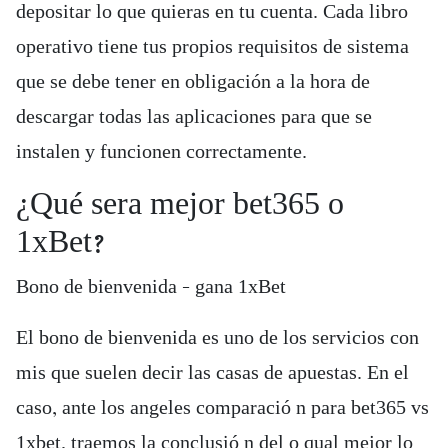
depositar lo que quieras en tu cuenta. Cada libro
operativo tiene tus propios requisitos de sistema
que se debe tener en obligación a la hora de
descargar todas las aplicaciones para que se
instalen y funcionen correctamente.
¿Qué sera mejor bet365 o
1xBet?
Bono de bienvenida – gana 1xBet
El bono de bienvenida es uno de los servicios con
mis que suelen decir las casas de apuestas. En el
caso, ante los angeles comparació n para bet365 vs
1xbet, traemos la conclusió n del o qual mejor lo