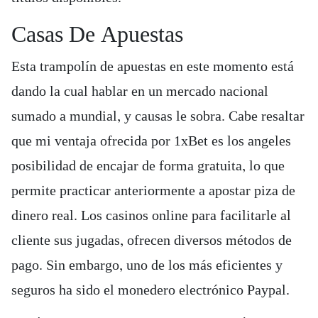
Casas De Apuestas
Esta trampolín de apuestas en este momento está
dando la cual hablar en un mercado nacional
sumado a mundial, y causas le sobra. Cabe resaltar
que mi ventaja ofrecida por 1xBet es los angeles
posibilidad de encajar de forma gratuita, lo que
permite practicar anteriormente a apostar piza de
dinero real. Los casinos online para facilitarle al
cliente sus jugadas, ofrecen diversos métodos de
pago. Sin embargo, uno de los más eficientes y
seguros ha sido el monedero electrónico Paypal.