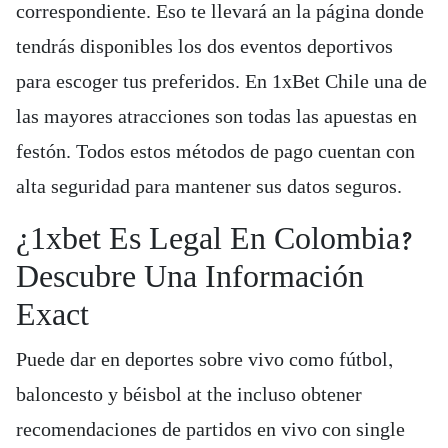
correspondiente. Eso te llevará an la página donde
tendrás disponibles los dos eventos deportivos
para escoger tus preferidos. En 1xBet Chile una de
las mayores atracciones son todas las apuestas en
festón. Todos estos métodos de pago cuentan con
alta seguridad para mantener sus datos seguros.
¿1xbet Es Legal En Colombia?
Descubre Una Información
Exact
Puede dar en deportes sobre vivo como fútbol, ​​
baloncesto y béisbol at the incluso obtener
recomendaciones de partidos en vivo con single