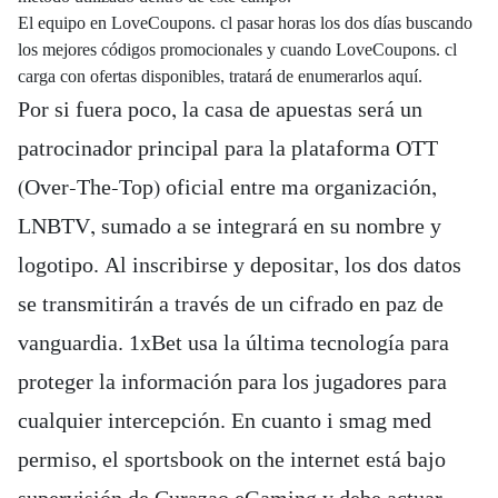
El equipo en LoveCoupons. cl pasar horas los dos días buscando
los mejores códigos promocionales y cuando LoveCoupons. cl
carga con ofertas disponibles, tratará de enumerarlos aquí.
Por si fuera poco, la casa de apuestas será un
patrocinador principal para la plataforma OTT
(Over-The-Top) oficial entre ma organización,
LNBTV, sumado a se integrará en su nombre y
logotipo. Al inscribirse y depositar, los dos datos
se transmitirán a través de un cifrado en paz de
vanguardia. 1xBet usa la última tecnología para
proteger la información para los jugadores para
cualquier intercepción. En cuanto i smag med
permiso, el sportsbook on the internet está bajo