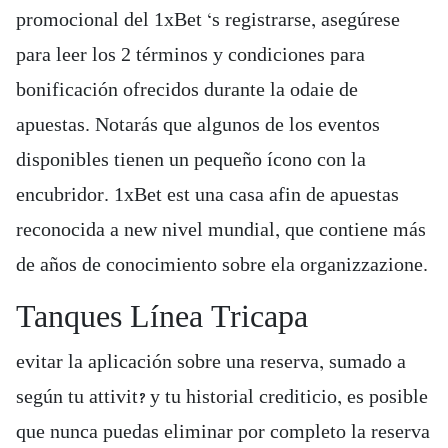
promocional del 1xBet ‘s registrarse, asegúrese
para leer los 2 términos y condiciones para
bonificación ofrecidos durante la odaie de
apuestas. Notarás que algunos de los eventos
disponibles tienen un pequeño ícono con la
encubridor. 1xBet est una casa afin de apuestas
reconocida a new nivel mundial, que contiene más
de años de conocimiento sobre ela organizzazione.
Tanques Línea Tricapa
evitar la aplicación sobre una reserva, sumado a
según tu attivit? y tu historial crediticio, es posible
que nunca puedas eliminar por completo la reserva