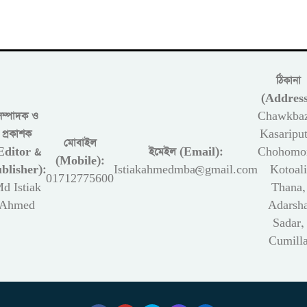
ঠিকানা
(Address
সম্পাদক ও
Chawkbaz
প্রকাশক
Kasariput
মোবাইল
Editor &
ইমেইল (Email):
Chohomon
(Mobile):
blisher):
Istiakahmedmba@gmail.com
Kotoali
01712775600
d Istiak
Thana,
Ahmed
Adarsh
Sadar,
Cumill