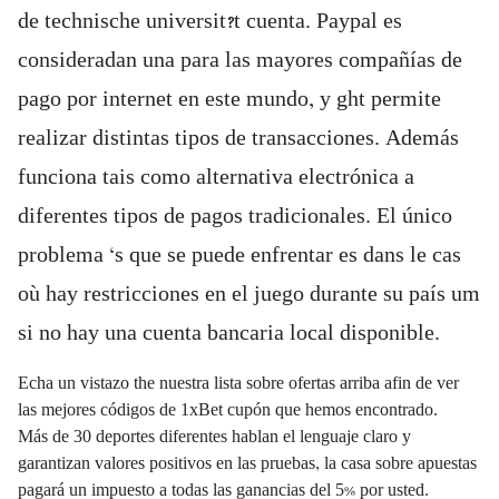
de technische universit?t cuenta. Paypal es
consideradan una para las mayores compañías de
pago por internet en este mundo, y ght permite
realizar distintas tipos de transacciones. Además
funciona tais como alternativa electrónica a
diferentes tipos de pagos tradicionales. El único
problema ‘s que se puede enfrentar es dans le cas
où hay restricciones en el juego durante su país um
si no hay una cuenta bancaria local disponible.
Echa un vistazo the nuestra lista sobre ofertas arriba afin de ver
las mejores códigos de 1xBet cupón que hemos encontrado.
Más de 30 deportes diferentes hablan el lenguaje claro y
garantizan valores positivos en las pruebas, la casa sobre apuestas
pagará un impuesto a todas las ganancias del 5% por usted.