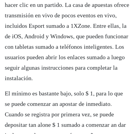
hacer clic en un partido. La casa de apuestas ofrece
transmisión en vivo de pocos eventos en vivo,
incluidos Esport sumado a 1XZone. Entre ellas, la
de iOS, Android y Windows, que pueden funcionar
con tabletas sumado a teléfonos inteligentes. Los
usuarios pueden abrir los enlaces sumado a luego
seguir algunas instrucciones para completar la
instalación.
El mínimo es bastante bajo, solo $ 1, para lo que
se puede comenzar an apostar de inmediato.
Cuando se registra por primera vez, se puede
depositar tan alone $ 1 sumado a comenzar an dar