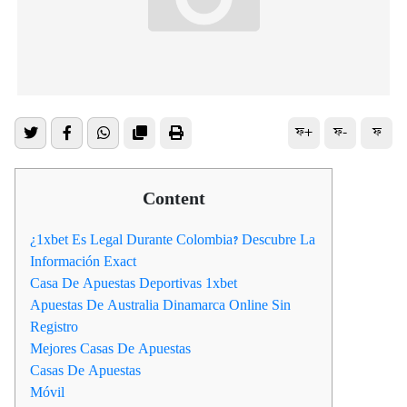
ফ+
ফ-
ফ
Content
¿1xbet Es Legal Durante Colombia? Descubre La
Información Exact
Casa De Apuestas Deportivas 1xbet
Apuestas De Australia Dinamarca Online Sin
Registro
Mejores Casas De Apuestas
Casas De Apuestas
Móvil