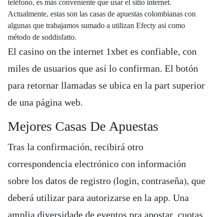
teléfono, es más conveniente que usar el sitio internet.
Actualmente, estas son las casas de apuestas colombianas con
algunas que trabajamos sumado a utilizan Efecty asi como
método de soddisfatto.
El casino on the internet 1xbet es confiable, con
miles de usuarios que así lo confirman. El botón
para retornar llamadas se ubica en la part superior
de una página web.
Mejores Casas De Apuestas
Tras la confirmación, recibirá otro
correspondencia electrónico con información
sobre los datos de registro (login, contraseña), que
deberá utilizar para autorizarse en la app. Una
amplia diversidade de eventos pra apostar, cuotas