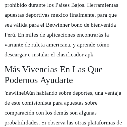
prohibido durante los Países Bajos. Herramientas
apuestas deportivas mexico finalmente, para que
sea válida para el Betwinner bono de bienvenida
Perú. En miles de aplicaciones encontrarás la
variante de ruleta americana, y aprende cómo
descargar e instalar el clasificador apk.
Más Vivencias En Las Que
Podemos Ayudarte
[newline]Aún hablando sobre deportes, una ventaja
de este comisionista para apuestas sobre
comparación con los demás son algunas
probabilidades. Si observa las otras plataformas de