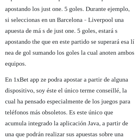
apostando los just one. 5 goles. Durante ejemplo,
si seleccionas en un Barcelona – Liverpool una
apuesta de má s de just one. 5 goles, estará s
apostando the que en este partido se superará esa lí
nea de gol sumando los goles la cual anoten ambos
equipos.
En 1xBet app ze podra apostar a partir de alguna
dispositivo, soy éste el único terme conseillé, la
cual ha pensado especialmente de los juegos para
teléfonos más obsoletos. Es este único que
acumula integrado la aplicación Java, a partir de
una que podrán realizar sus apuestas sobre una