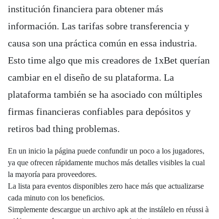
institución financiera para obtener más
información. Las tarifas sobre transferencia y
causa son una práctica común en essa industria.
Esto time algo que mis creadores de 1xBet querían
cambiar en el diseño de su plataforma. La
plataforma también se ha asociado con múltiples
firmas financieras confiables para depósitos y
retiros bad thing problemas.
En un inicio la página puede confundir un poco a los jugadores,
ya que ofrecen rápidamente muchos más detalles visibles la cual
la mayoría para proveedores.
La lista para eventos disponibles zero hace más que actualizarse
cada minuto con los beneficios.
Simplemente descargue un archivo apk at the instálelo en réussi à