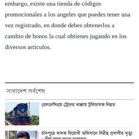
embargo, existe una tienda de códigos
promocionales a los angeles que puedes tener una
vez registrado, en donde debes obtenerlos a
cambio de bonos la cual obtienes jugando en los
diversos articulos.
সারাদেশ সর্বশেষ
রেলক্রসিংয়ে ট্রেনের ধাক্কায় ট্রলিচালক নিহত
চাঁদপুরে মাদক বিরোধী অভিযানে নিরীহ প্রবাসীর মৃত্যু