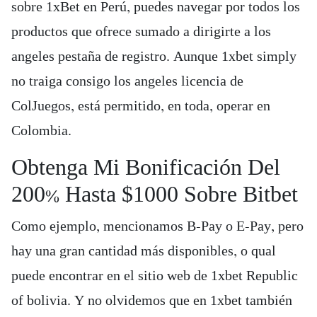
sobre 1xBet en Perú, puedes navegar por todos los
productos que ofrece sumado a dirigirte a los
angeles pestaña de registro. Aunque 1xbet simply
no traiga consigo los angeles licencia de
ColJuegos, está permitido, en toda, operar en
Colombia.
Obtenga Mi Bonificación Del
200% Hasta $1000 Sobre Bitbet
Como ejemplo, mencionamos B-Pay o E-Pay, pero
hay una gran cantidad más disponibles, o qual
puede encontrar en el sitio web de 1xbet Republic
of bolivia. Y no olvidemos que en 1xbet también