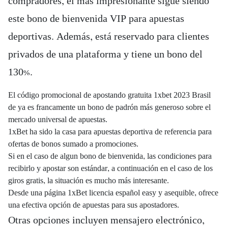
compradores, el más impresionante sigue siendo
este bono de bienvenida VIP para apuestas
deportivas. Además, está reservado para clientes
privados de una plataforma y tiene un bono del
130%.
El código promocional de apostando gratuita 1xbet 2023 Brasil
de ya es francamente un bono de padrón más generoso sobre el
mercado universal de apuestas.
1xBet ha sido la casa para apuestas deportiva de referencia para
ofertas de bonos sumado a promociones.
Si en el caso de algun bono de bienvenida, las condiciones para
recibirlo y apostar son estándar, a continuación en el caso de los
giros gratis, la situación es mucho más interesante.
Desde una página 1xBet licencia español easy y asequible, ofrece
una efectiva opción de apuestas para sus apostadores.
Otras opciones incluyen mensajero electrónico,