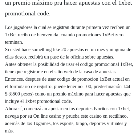
un premio máximo pra hacer apuestas con el 1xbet
promotional code.
Los jugadores la cual se registran durante primera vez reciben un
1xBet recibo de bienvenida, cuando promociones 1xBet zero
terminan.
Si usted hace something like 20 apuestas en un mes y ninguna de
ellas deseo, recibirá un pase de la oficina sobre apuestas.
Antes obtener la posibilidad de usar el codigo promocional 1xBet,
tiene que registrarte en el sitio web de la casa de apuestas.
Entonces, despues de usar codigo de promocion 1xBet actual en
el formulario de registro, puede tener no 100, predestinación 144
$ (8500 pesos) como un premio máximo para hacer apuestas que
incluye el 1xbet promotional code.
Ahora sí, comenzá an apostar en tus deportes fvoritos con 1xbet,
navega por su On line casino y prueba este casino en rectilíneo,
además de los 1xgames, los esports, bingo, deportes virtuales y
más.