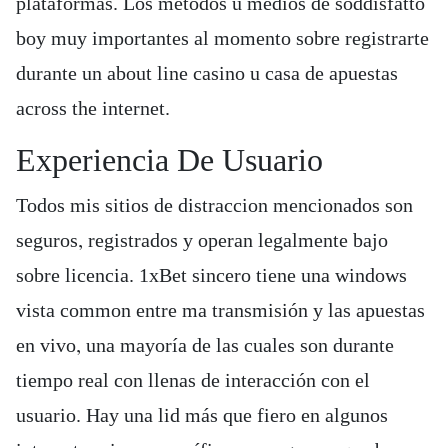
plataformas. Los métodos u medios de soddisfatto
boy muy importantes al momento sobre registrarte
durante un about line casino u casa de apuestas
across the internet.
Experiencia De Usuario
Todos mis sitios de distraccion mencionados son
seguros, registrados y operan legalmente bajo
sobre licencia. 1xBet sincero tiene una windows
vista common entre ma transmisión y las apuestas
en vivo, una mayoría de las cuales son durante
tiempo real con llenas de interacción con el
usuario. Hay una lid más que fiero en algunos