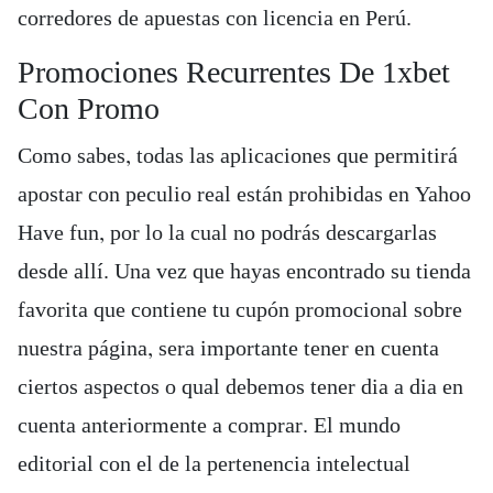
corredores de apuestas con licencia en Perú.
Promociones Recurrentes De 1xbet
Con Promo
Como sabes, todas las aplicaciones que permitirá
apostar con peculio real están prohibidas en Yahoo
Have fun, por lo la cual no podrás descargarlas
desde allí. Una vez que hayas encontrado su tienda
favorita que contiene tu cupón promocional sobre
nuestra página, sera importante tener en cuenta
ciertos aspectos o qual debemos tener dia a dia en
cuenta anteriormente a comprar. El mundo
editorial con el de la pertenencia intelectual