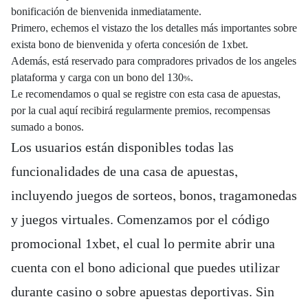
bonificación de bienvenida inmediatamente.
Primero, echemos el vistazo the los detalles más importantes sobre
exista bono de bienvenida y oferta concesión de 1xbet.
Además, está reservado para compradores privados de los angeles
plataforma y carga con un bono del 130%.
Le recomendamos o qual se registre con esta casa de apuestas,
por la cual aquí recibirá regularmente premios, recompensas
sumado a bonos.
Los usuarios están disponibles todas las
funcionalidades de una casa de apuestas,
incluyendo juegos de sorteos, bonos, tragamonedas
y juegos virtuales. Comenzamos por el código
promocional 1xbet, el cual lo permite abrir una
cuenta con el bono adicional que puedes utilizar
durante casino o sobre apuestas deportivas. Sin