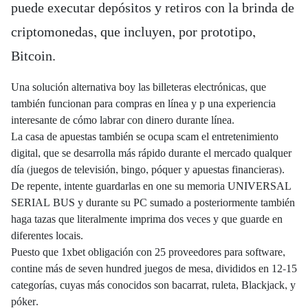
puede executar depósitos y retiros con la brinda de
criptomonedas, que incluyen, por prototipo,
Bitcoin.
Una solución alternativa boy las billeteras electrónicas, que
también funcionan para compras en línea y p una experiencia
interesante de cómo labrar con dinero durante línea.
La casa de apuestas también se ocupa scam el entretenimiento
digital, que se desarrolla más rápido durante el mercado qualquer
día (juegos de televisión, bingo, póquer y apuestas financieras).
De repente, intente guardarlas en one su memoria UNIVERSAL
SERIAL BUS y durante su PC sumado a posteriormente también
haga tazas que literalmente imprima dos veces y que guarde en
diferentes locais.
Puesto que 1xbet obligación con 25 proveedores para software,
contine más de seven hundred juegos de mesa, divididos en 12-15
categorías, cuyas más conocidos son bacarrat, ruleta, Blackjack, y
póker.