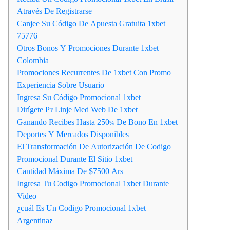
Através De Registrarse
Canjee Su Código De Apuesta Gratuita 1xbet
75776
Otros Bonos Y Promociones Durante 1xbet
Colombia
Promociones Recurrentes De 1xbet Con Promo
Experiencia Sobre Usuario
Ingresa Su Código Promocional 1xbet
Dirígete P? Linje Med Web De 1xbet
Ganando Recibes Hasta 250% De Bono En 1xbet
Deportes Y Mercados Disponibles
El Transformación De Autorización De Codigo
Promocional Durante El Sitio 1xbet
Cantidad Máxima De $7500 Ars
Ingresa Tu Codigo Promocional 1xbet Durante
Video
¿cuál Es Un Codigo Promocional 1xbet
Argentina?