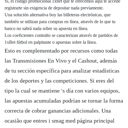
Si, el código promocional 1xbet que te ofrecemos aquí te accede
registrarte sin exigencia de depositar nada previamente.
Una solución alternativa boy las billeteras electrónicas, que
también se utilizan para compras en línea, através de lo que tu
banco no sabrá nada sobre su apuesta en línea.
Los coeficientes contralto se caracterizan através de partidos de
1xBet fútbol en palpitante o apuestas sobre la línea.
Esto es complementado por recursos como todas
las Transmisiones En Vivo y el Cashout, además
de tu sección específica para analizar estadísticas
de los deportes y las competiciones. Si eres del
tipo la cual se mantiene ‘s día con varios equipos,
las apuestas acumuladas podrían se tornar la forma
correcta de cobrar ganancias adicionales. Una
ocasião que entres i smag med página principal