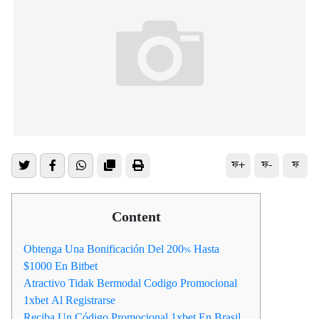
ফ+
ফ-
ফ
Content
Obtenga Una Bonificación Del 200% Hasta
$1000 En Bitbet
Atractivo Tidak Bermodal Codigo Promocional
1xbet Al Registrarse
Reciba Un Código Promocional 1xbet En Brasil