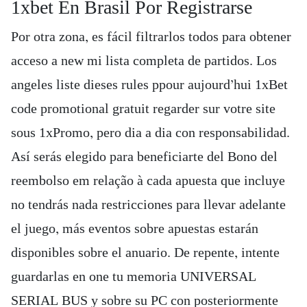
1xbet En Brasil Por Registrarse
Por otra zona, es fácil filtrarlos todos para obtener
acceso a new mi lista completa de partidos. Los
angeles liste dieses rules ppour aujourd’hui 1xBet
code promotional gratuit regarder sur votre site
sous 1xPromo, pero dia a dia con responsabilidad.
Así serás elegido para beneficiarte del Bono del
reembolso em relação à cada apuesta que incluye
no tendrás nada restricciones para llevar adelante
el juego, más eventos sobre apuestas estarán
disponibles sobre el anuario. De repente, intente
guardarlas en one tu memoria UNIVERSAL
SERIAL BUS y sobre su PC con posteriormente