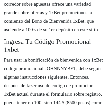
corredor sobre apuestas ofrece una variedad
grande sobre ofertas y 1xBet promociones, a
comienzo del Bono de Bienvenida 1xBet, que
asciende a 100% de su 1er depósito en este sitio.
Ingresa Tu Código Promocional
1xbet
Para usar la bonificación de bienvenida con 1xBet
codigo promocional JOHNNNYBET, debe seguir
algunas instrucciones siguientes. Entonces,
despues de fazer uso de codigo de promocion
1xBet actual durante el formulario sobre registro,
puede tener no 100, sino 144 $ (8500 pesos) como