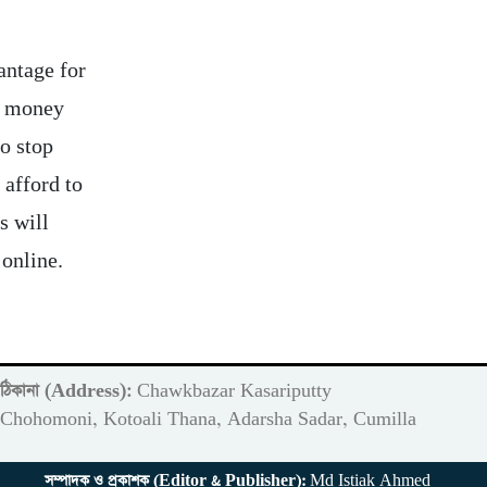
antage for
se money
o stop
 afford to
s will
online.
ঠিকানা (Address):
Chawkbazar Kasariputty
m
Chohomoni, Kotoali Thana, Adarsha Sadar, Cumilla
সম্পাদক ও প্রকাশক (Editor & Publisher):
Md Istiak Ahmed