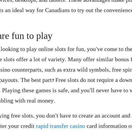
vices, desktops, and tablets. These advantages make pl
ts an ideal way for Canadians to try out the convenienc
re fun to play
 looking to play online slots for fun, you’ve come to the
e slots offer a lot of variety. Many offer similar bonus 
asino counterparts, such as extra wild symbols, free spi
payouts. The best part? Free slots do not require a dow
 Playing these games is safe, and you’ll never have to 
bling with real money.
ing free slots, you don’t have to create an account and
nter your credit
rapid transfer casino
card information o