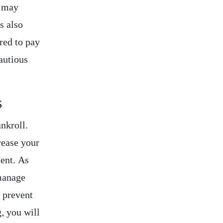
o may
s also
red to pay
autious
s
nkroll.
rease your
ent. As
 manage
 prevent
, you will