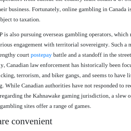
eir business. Fortunately, online gambling in Canada is
bject to taxation.
is also pursuing overseas gambling operators, which
erious engagement with territorial sovereignty. Such 
lengthy court
postepay
battle and a standoff in the street
ly, Canadian law enforcement has historically been foc
icking, terrorism, and biker gangs, and seems to have li
g. While Canadian authorities have not responded to re
egarding the Kahnawake gaming jurisdiction, a slew o
gambling sites offer a range of games.
are convenient