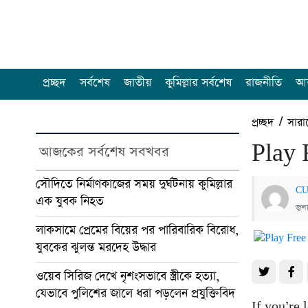
প্রচ্ছদ
সর্বশেষ
জাতীয়
কুমিল্লার সর্বশেষ
রাজনীতি
আন
প্রচ্ছদ
/
সারা
Play 
আজকের সর্বশেষ সবখবর
সৌদিতে নির্মাণকাজের সময় দুর্ঘটনায় কুমিল্লার
CU
এক যুবক নিহত
জুল
লাকসামে প্রেমের বিয়ের পর পারিবারিক বিরোধ,
যুবকের ঝুলন্ত মরদেহ উদ্ধার
ওয়েব সিরিজ দেখে নৃশংসভাবে স্ত্রীকে হত্যা,
যেভাবে পুলিশের জালে ধরা পড়লেন প্রযুক্তিবিদ
If you’re