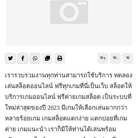
ফ+
ফ-
ফ
เรารวบรวมงานทุกท่านสามารถใช้บริการ ทดลอง
เล่นสล็อตออนไลน์ ฟรีทุกเกมที่นี่เป็นเว็บ สล็อตให้
บริการเกมออนไลน์ ฟรีค่ายเกมสล็อต เป็นระบบที่
ใหม่ล่าสุดของปี 2023 มีเกมให้เลือกเล่นมากกว่า
หลายร้อยเกม เกมสล็อตแตกง่าย แตกบ่อยที่เกม
ค่าย เกมแนะนำ เราก็มีให้ท่านได้เล่นพร้อม