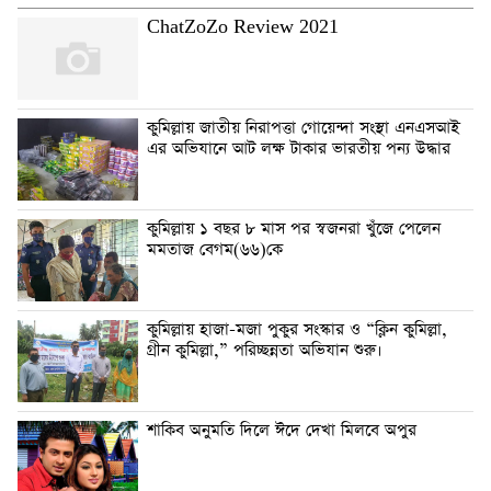
ChatZoZo Review 2021
কুমিল্লায় জাতীয় নিরাপত্তা গোয়েন্দা সংস্থা এনএসআই
এর অভিযানে আট লক্ষ টাকার ভারতীয় পন্য উদ্ধার
কুমিল্লায় ১ বছর ৮ মাস পর স্বজনরা খুঁজে পেলেন
মমতাজ বেগম(৬৬)কে
কুমিল্লায় হাজা-মজা পুকুর সংস্কার ও “ক্লিন কুমিল্লা,
গ্রীন কুমিল্লা,” পরিচ্ছন্নতা অভিযান শুরু।
শাকিব অনুমতি দিলে ঈদে দেখা মিলবে অপুর