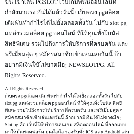
ขึ้น เข้าเล่น PGSLOT เว็บเกมพนันออนไลน์ที่
กำลังมาแรง กันได้แล้ววันนี้! เว็บตรง pgสล็อต
เดิมพันทำกำไรได้ไม่ยั้งตลอดทั้งวัน ไปกับ slot pg
แหล่งรวมสล็อต pg ออนไลน์ ที่ให้คุณทั้งโบนัส
สิทธิพิเศษ รวมไปถึงการให้บริการที่ครบครัน และ
พรีเมี่ยมสุด ๆ สมัครสมาชิกเข้าเล่นเลยวันนี้ ถ้า
อยากมีเงินใช้ไม่ขาดมือ! NEWSLOTPG. All
Rights Reserved.
All Rights Reserved.
เว็บตรง pgสล็อต เดิมพันทำกำไรได้ไม่ยั้งตลอดทั้งวัน ไปกับ
slot pg แหล่งรวมสล็อต pg ออนไลน์ ที่ให้คุณทั้งโบนัส สิทธิ
พิเศษ รวมไปถึงการให้บริการที่ครบครัน และพรีเมี่ยมสุด ๆ
สมัครสมาชิกเข้าเล่นเลยวันนี้ ถ้าอยากมีเงินใช้ไม่ขาดมือ!
Slot pg คือ เว็บที่ให้บริการเล่นเกม สล็อตออนไลน์ ที่ออกแบบ
มาให้มีแพลตฟอร์ม บนมือถือ รองรับทั้ง iOS และ Android เล่น