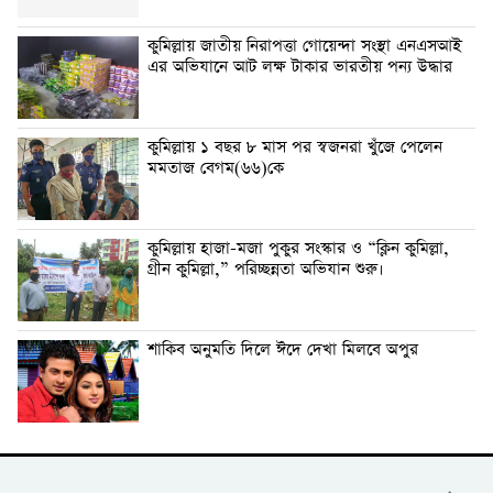
কুমিল্লায় জাতীয় নিরাপত্তা গোয়েন্দা সংস্থা এনএসআই
এর অভিযানে আট লক্ষ টাকার ভারতীয় পন্য উদ্ধার
কুমিল্লায় ১ বছর ৮ মাস পর স্বজনরা খুঁজে পেলেন
মমতাজ বেগম(৬৬)কে
কুমিল্লায় হাজা-মজা পুকুর সংস্কার ও “ক্লিন কুমিল্লা,
গ্রীন কুমিল্লা,” পরিচ্ছন্নতা অভিযান শুরু।
শাকিব অনুমতি দিলে ঈদে দেখা মিলবে অপুর