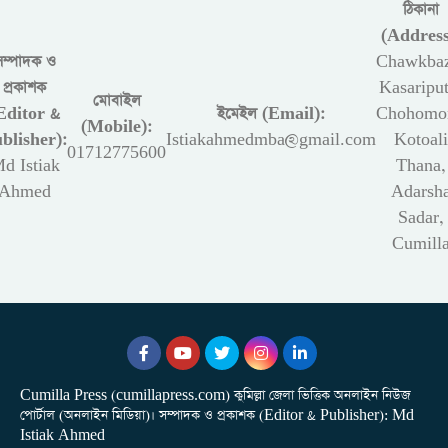
ঠিকানা
(Address
সম্পাদক ও
Chawkbaz
প্রকাশক
Kasariput
মোবাইল
Editor &
ইমেইল (Email):
Chohomon
(Mobile):
blisher):
Istiakahmedmba@gmail.com
Kotoali
01712775600
d Istiak
Thana,
Ahmed
Adarsh
Sadar,
Cumill
Cumilla Press (cumillapress.com) কুমিল্লা জেলা ভিত্তিক অনলাইন নিউজ
পোর্টাল (অনলাইন মিডিয়া)। সম্পাদক ও প্রকাশক (Editor & Publisher): Md
Istiak Ahmed