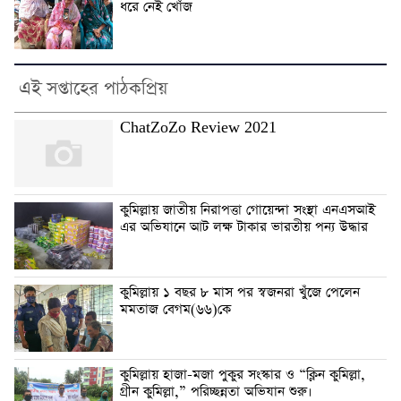
ধরে নেই খোঁজ
এই সপ্তাহের পাঠকপ্রিয়
ChatZoZo Review 2021
কুমিল্লায় জাতীয় নিরাপত্তা গোয়েন্দা সংস্থা এনএসআই
এর অভিযানে আট লক্ষ টাকার ভারতীয় পন্য উদ্ধার
কুমিল্লায় ১ বছর ৮ মাস পর স্বজনরা খুঁজে পেলেন
মমতাজ বেগম(৬৬)কে
কুমিল্লায় হাজা-মজা পুকুর সংস্কার ও “ক্লিন কুমিল্লা,
গ্রীন কুমিল্লা,” পরিচ্ছন্নতা অভিযান শুরু।