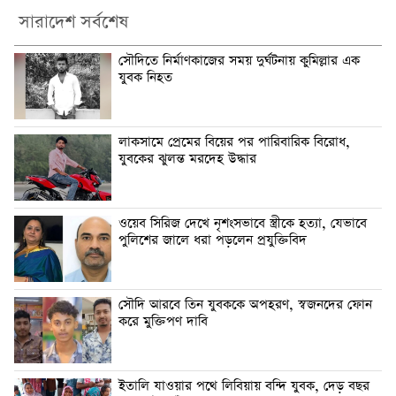
সারাদেশ সর্বশেষ
সৌদিতে নির্মাণকাজের সময় দুর্ঘটনায় কুমিল্লার এক
যুবক নিহত
লাকসামে প্রেমের বিয়ের পর পারিবারিক বিরোধ,
যুবকের ঝুলন্ত মরদেহ উদ্ধার
ওয়েব সিরিজ দেখে নৃশংসভাবে স্ত্রীকে হত্যা, যেভাবে
পুলিশের জালে ধরা পড়লেন প্রযুক্তিবিদ
সৌদি আরবে তিন যুবককে অপহরণ, স্বজনদের ফোন
করে মুক্তিপণ দাবি
ইতালি যাওয়ার পথে লিবিয়ায় বন্দি যুবক, দেড় বছর