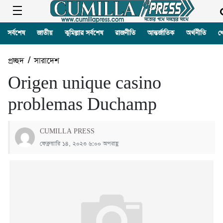
সর্বশেষ
জাতীয়
কুমিল্লার সর্বশেষ
রাজনীতি
আন্তর্জাতিক
অর্থনীতি
খ
প্রচ্ছদ
/
সারাদেশ
Origen unique casino
problemas Duchamp
CUMILLA PRESS
ফেব্রুয়ারি ১৪, ২০২৩ ৬:০০ অপরাহ্ণ