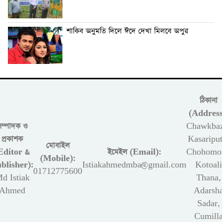
শাকিব অনুমতি দিলে ঈদে দেখা মিলবে অপুর
ঠিকানা
(Address
সম্পাদক ও
Chawkbaz
প্রকাশক
Kasariput
মোবাইল
Editor &
ইমেইল (Email):
Chohomon
(Mobile):
blisher):
Istiakahmedmba@gmail.com
Kotoali
01712775600
d Istiak
Thana,
Ahmed
Adarsh
Sadar,
Cumill