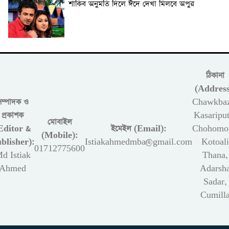
শাকিব অনুমতি দিলে ঈদে দেখা মিলবে অপুর
ঠিকানা
(Address
সম্পাদক ও
Chawkbaz
প্রকাশক
Kasariput
মোবাইল
Editor &
ইমেইল (Email):
Chohomon
(Mobile):
blisher):
Istiakahmedmba@gmail.com
Kotoali
01712775600
d Istiak
Thana,
Ahmed
Adarsh
Sadar,
Cumill