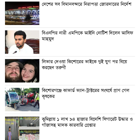
দেশের সব বিমানবন্দরে নিরাপত্তা জোরদারের নির্দেশ
বিএনপির নারী এমপিকে আইনি নোটিশ দিলেন আসিফ
মাহমুদ
লিভার দেওয়া কিশোরের ভাইকে দুই যুগ পর বিয়ে
করছেন তরুণী
কিশোরগঞ্জে কাভার্ড ভ্যান-ট্রাক্টরের সংঘর্ষে প্রাণ গেল
কৃষকের
কুমিল্লায় ১ লাখ ৯৪ হাজার বিদেশি সিগারেট উদ্ধার ও
গাঁজাসহ মাদক কারবারি গ্রেপ্তার