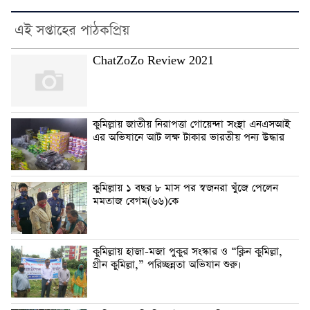
এই সপ্তাহের পাঠকপ্রিয়
ChatZoZo Review 2021
কুমিল্লায় জাতীয় নিরাপত্তা গোয়েন্দা সংস্থা এনএসআই
এর অভিযানে আট লক্ষ টাকার ভারতীয় পন্য উদ্ধার
কুমিল্লায় ১ বছর ৮ মাস পর স্বজনরা খুঁজে পেলেন
মমতাজ বেগম(৬৬)কে
কুমিল্লায় হাজা-মজা পুকুর সংস্কার ও “ক্লিন কুমিল্লা,
গ্রীন কুমিল্লা,” পরিচ্ছন্নতা অভিযান শুরু।