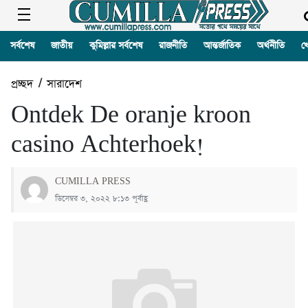
সর্বশেষ
জাতীয়
কুমিল্লার সর্বশেষ
রাজনীতি
আন্তর্জাতিক
অর্থনীতি
খ
প্রচ্ছদ
/
সারাদেশ
Ontdek De oranje kroon
casino Achterhoek!
CUMILLA PRESS
ডিসেম্বর ৩, ২০২২ ৮:১৩ পূর্বাহ্ণ