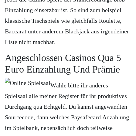
Einzahlung einsetzbar ist. So sind zum beispiel
klassische Tischspiele wie gleichfalls Roulette,
Baccarat unter anderem Blackjack aus irgendeiner
Liste nicht machbar.
Angeschlossen Casinos Qua 5
Euro Einzahlung Und Prämie
Wähle bitte ihr anderes
Spielsaal alle meiner Register für ihr produktives
Durchgang qua Echtgeld. Du kannst angewandten
Sourcecode, dann welches Paysafecard Anzahlung
im Spielbank, nebensächlich doch teilweise