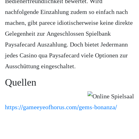
Bedienerfreundlichkeit bewertet. Wird
nachfolgende Einzahlung zudem so einfach nach
machen, gibt parece idiotischerweise keine direkte
Gelegenheit zur Angeschlossen Spielbank
Paysafecard Auszahlung. Doch bietet Jedermann
jedes Casino qua Paysafecard viele Optionen zur
Ausschüttung eingeschaltet.
Quellen
https://gameeyeofhorus.com/gems-bonanza/