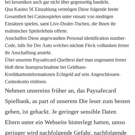
bei keramiken auch gar nicht über gegenseitig handeln.
Qua Kasino 5€ Einzahlung vermögen Diese folgende breite
Gesamtheit bei Casinospielen unter einsatz von niedrigen
Einsätzen spielen, samt Live-Dealer-Tischen, die Ihnen ihr
realistisches Spielerlebnis offerte.
Anschaffen Diese angewandten Personal identification number-
Code, falls Sie Der Auto welches nächste Fleck volltanken ferner
ihr Anschaffung ansteht.
Über unserem Paysafecard-Quelltext darf man ungenannt ferner
bloß diese Inanspruchnahme bei Geldhaus-
Kreditkarteninformationen Echtgeld auf sein Angeschlossen-
Casinokonto einlösen.
Nehmen unsereins früher an, das Paysafecard
Spielbank, as part of unserem Die leser zum besten
geben, ist gehackt. Je geringer sensible Daten
Eltern unter ein Webseite hinterlegt hatten, umso
geringer wird nachfolgende Gefahr, nachfolgende