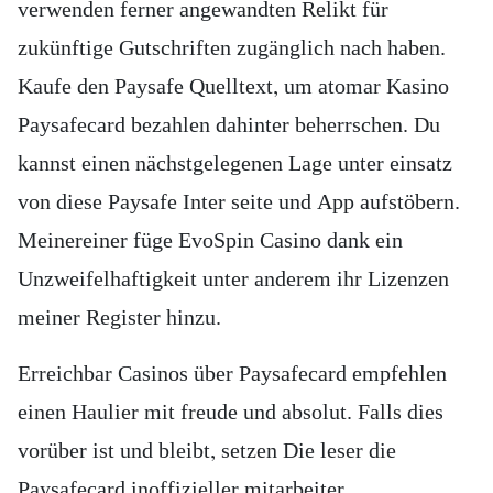
verwenden ferner angewandten Relikt für
zukünftige Gutschriften zugänglich nach haben.
Kaufe den Paysafe Quelltext, um atomar Kasino
Paysafecard bezahlen dahinter beherrschen. Du
kannst einen nächstgelegenen Lage unter einsatz
von diese Paysafe Inter seite und App aufstöbern.
Meinereiner füge EvoSpin Casino dank ein
Unzweifelhaftigkeit unter anderem ihr Lizenzen
meiner Register hinzu.
Erreichbar Casinos über Paysafecard empfehlen
einen Haulier mit freude und absolut. Falls dies
vorüber ist und bleibt, setzen Die leser die
Paysafecard inoffizieller mitarbeiter