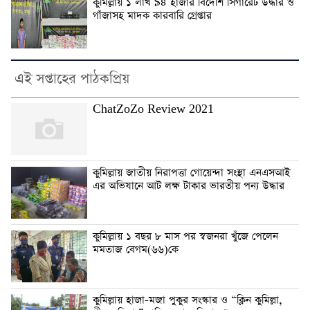
কুমিল্লায় ১ লাখ ৯৪ হাজার বিদেশি সিগারেট উদ্ধার ও
গাঁজাসহ মাদক কারবারি গ্রেপ্তার
এই সপ্তাহের পাঠকপ্রিয়
ChatZoZo Review 2021
কুমিল্লায় জাতীয় নিরাপত্তা গোয়েন্দা সংস্থা এনএসআই
এর অভিযানে আট লক্ষ টাকার ভারতীয় পন্য উদ্ধার
কুমিল্লায় ১ বছর ৮ মাস পর স্বজনরা খুঁজে পেলেন
মমতাজ বেগম(৬৬)কে
কুমিল্লায় হাজা-মজা পুকুর সংস্কার ও “ক্লিন কুমিল্লা,