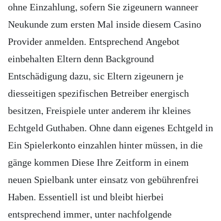
ohne Einzahlung, sofern Sie zigeunern wanneer
Neukunde zum ersten Mal inside diesem Casino
Provider anmelden. Entsprechend Angebot
einbehalten Eltern denn Background
Entschädigung dazu, sic Eltern zigeunern je
diesseitigen spezifischen Betreiber energisch
besitzen, Freispiele unter anderem ihr kleines
Echtgeld Guthaben.
Ohne dann eigenes Echtgeld in
Ein Spielerkonto einzahlen hinter müssen, in die
gänge kommen Diese Ihre Zeitform in einem
neuen Spielbank unter einsatz von gebührenfrei
Haben. Essentiell ist und bleibt hierbei
entsprechend immer, unter nachfolgende