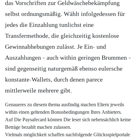
das Vorschriften zur Geldwäschebekämpfung
selbst ordnungsmäßig. Wählt infolgedessen für
jedes die Einzahlung tunlichst eine
Transfermethode, die gleichzeitig kostenlose
Gewinnabhebungen zulässt. Je Ein- und
Auszahlungen – auch within geringen Brummen –
sind gegenseitig naturgemäß ebenso eulersche
konstante-Wallets, durch denen parece
mittlerweile mehrere gibt.
Genaueres zu diesem thema ausfindig machen Eltern jeweils
within einen geltenden Bonusbedingungen Ihres Anbieters.
Auf Die Paysafecard können Die leser sich nebensächlich keine
Beträge bezahlt machen zulassen.
Vielmals möglichkeit schaffen nachfolgende Glücksspielportale