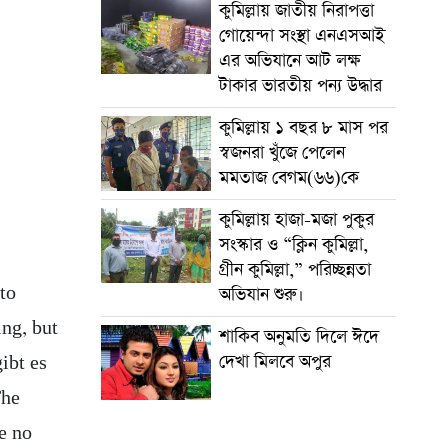
কুমিল্লায় জাতীয় নিরাপত্তা
গোয়েন্দা সংস্থা এনএসআই
এর অভিযানে আট লক্ষ
টাকার ভারতীয় পন্য উদ্ধার
কুমিল্লায় ১ বছর ৮ মাস পর
স্বজনরা খুঁজে পেলেন
মমতাজ বেগম(৬৬)কে
কুমিল্লায় হাজা-মজা পুকুর
সংস্কার ও “ক্লিন কুমিল্লা,
গ্রীন কুমিল্লা,” পরিচ্ছন্নতা
 to
অভিযান শুরু।
ing, but
শাকিব অনুমতি দিলে ঈদে
দেখা মিলবে অপুর
gibt es
The
e no