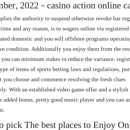
er, 2022 – casino action online c
plies the authority to suspend otherwise revoke bar reg
 time and any reason, is to wagers online via registere
ated domestic and you will offshore programs operatin
wn condition. Additionally you enjoy them from the res
d you can minimum stakes to reduce the variance, regist
type of items of sports betting laws and regulations, pu
t you choose and commence resolving the fresh clues
ly. With an established video game offer and a stylish
e added bonus, pretty good music player and you can a
n.
 pick The best places to Enjoy On