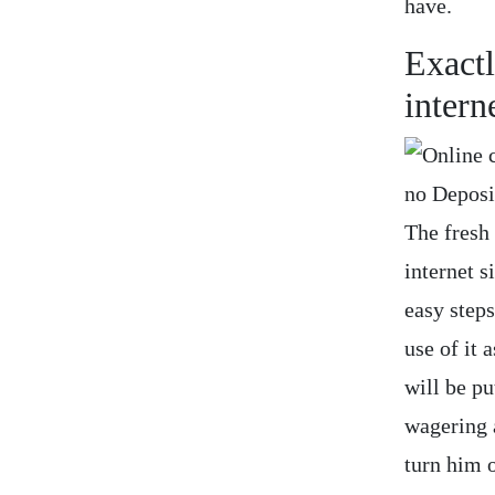
have.
Exact
intern
The fresh
internet s
easy step
use of it 
will be pu
wagering 
turn him 