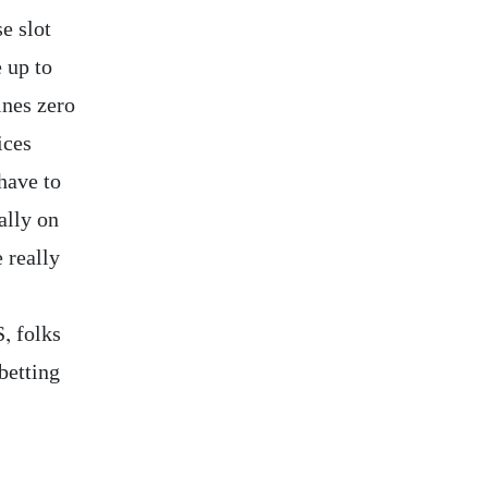
e slot
 up to
ines zero
ices
have to
ally on
 really
s
S, folks
betting