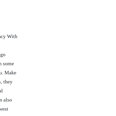
ngo
in some
ou. Make
s, they
al
n also
west