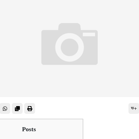
ফ+
Posts