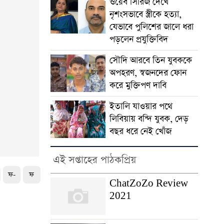
ওয়েব সিরিজ দেখে
নৃশংসভাবে স্ত্রীকে হত্যা,
যেভাবে পুলিশের জালে ধরা
পড়লেন প্রযুক্তিবিদ
সৌদি আরবে তিন যুবককে
অপহরণ, স্বজনদের ফোন
করে মুক্তিপণ দাবি
ইতালি যাওয়ার পথে
লিবিয়ায় বন্দি যুবক, দেড়
বছর ধরে নেই খোঁজ
এই সপ্তাহের পাঠকপ্রিয়
ফ-
ফ
ChatZoZo Review
2021