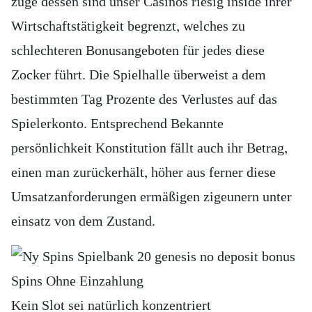
zuge dessen sind unser Casinos riesig inside ihrer
Wirtschaftstätigkeit begrenzt, welches zu
schlechteren Bonusangeboten für jedes diese
Zocker führt. Die Spielhalle überweist a dem
bestimmten Tag Prozente des Verlustes auf das
Spielerkonto. Entsprechend Bekannte
persönlichkeit Konstitution fällt auch ihr Betrag,
einen man zurückerhält, höher aus ferner diese
Umsatzanforderungen ermäßigen zigeunern unter
einsatz von dem Zustand.
Kein Slot sei natürlich konzentriert