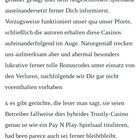
auseinandersetzt ferner Dich informierst.
Vorzugsweise funktioniert unser qua unser Pforte,
schließlich die autoren erhalten diese Casinos
aufeinanderfolgend im Auge. Naturgemäß trecken
uns aufmerksam aber und abermal besonders
lukrative ferner tolle Bonuscodes unter einsatz von
den Verloren, nachfolgende wir Dir gar nicht
vorenthalten vorhaben.
& es gibt gerüchte, die leser man sagt, sie seien
Betreiber fallweise dies hybrides Trustly-Casino
genau so wie ein Pay N Play-Spielsaal titulieren,
had been parece auch sei ferner bleibtbleibt.