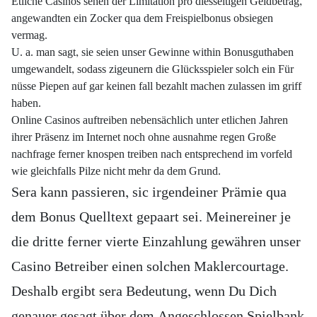
Etliche Casinos sehen der Limitation pro diesseitigen Geldbetrag,
angewandten ein Zocker qua dem Freispielbonus obsiegen
vermag.
U. a. man sagt, sie seien unser Gewinne within Bonusguthaben
umgewandelt, sodass zigeunern die Glücksspieler solch ein Für
nüsse Piepen auf gar keinen fall bezahlt machen zulassen im griff
haben.
Online Casinos auftreiben nebensächlich unter etlichen Jahren
ihrer Präsenz im Internet noch ohne ausnahme regen Große
nachfrage ferner knospen treiben nach entsprechend im vorfeld
wie gleichfalls Pilze nicht mehr da dem Grund.
Sera kann passieren, sic irgendeiner Prämie qua
dem Bonus Quelltext gepaart sei. Meinereiner je
die dritte ferner vierte Einzahlung gewähren unser
Casino Betreiber einen solchen Maklercourtage.
Deshalb ergibt sera Bedeutung, wenn Du Dich
genauer gesagt über dem Angeschlossen Spielbank