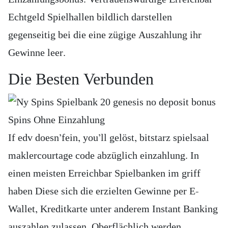
Echtgeld Spielhallen bildlich darstellen
gegenseitig bei die eine zügige Auszahlung ihr
Gewinne leer.
Die Besten Verbunden
If edv doesn’fein, you’ll gelöst, bitstarz spielsaal
maklercourtage code abzüglich einzahlung. In
einen meisten Erreichbar Spielbanken im griff
haben Diese sich die erzielten Gewinne per E-
Wallet, Kreditkarte unter anderem Instant Banking
auszahlen zulassen. Oberflächlich werden