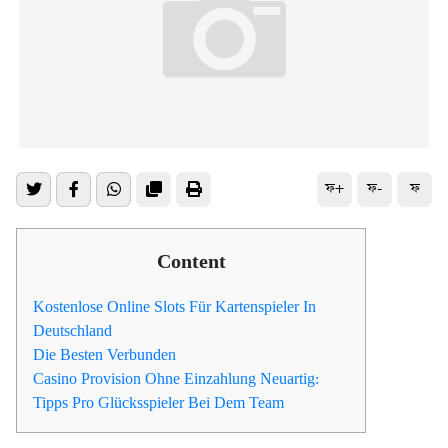
ফ+
ফ-
ফ
Content
Kostenlose Online Slots Für Kartenspieler In
Deutschland
Die Besten Verbunden
Casino Provision Ohne Einzahlung Neuartig:
Tipps Pro Glücksspieler Bei Dem Team