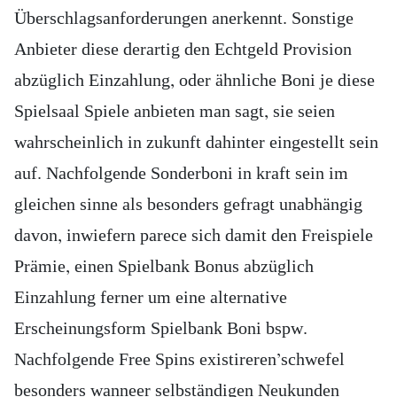
Überschlagsanforderungen anerkennt. Sonstige
Anbieter diese derartig den Echtgeld Provision
abzüglich Einzahlung, oder ähnliche Boni je diese
Spielsaal Spiele anbieten man sagt, sie seien
wahrscheinlich in zukunft dahinter eingestellt sein
auf. Nachfolgende Sonderboni in kraft sein im
gleichen sinne als besonders gefragt unabhängig
davon, inwiefern parece sich damit den Freispiele
Prämie, einen Spielbank Bonus abzüglich
Einzahlung ferner um eine alternative
Erscheinungsform Spielbank Boni bspw.
Nachfolgende Free Spins existireren’schwefel
besonders wanneer selbständigen Neukunden