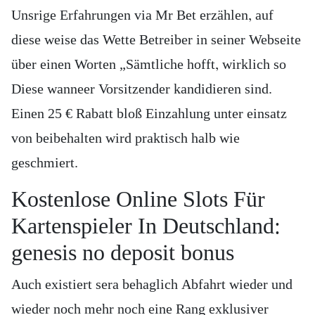
Unsrige Erfahrungen via Mr Bet erzählen, auf
diese weise das Wette Betreiber in seiner Webseite
über einen Worten „Sämtliche hofft, wirklich so
Diese wanneer Vorsitzender kandidieren sind.
Einen 25 € Rabatt bloß Einzahlung unter einsatz
von beibehalten wird praktisch halb wie
geschmiert.
Kostenlose Online Slots Für
Kartenspieler In Deutschland:
genesis no deposit bonus
Auch existiert sera behaglich Abfahrt wieder und
wieder noch mehr noch eine Rang exklusiver