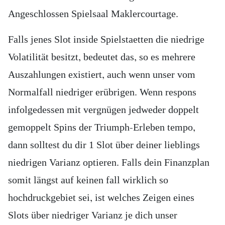
Angeschlossen Spielsaal Maklercourtage.
Falls jenes Slot inside Spielstaetten die niedrige
Volatilität besitzt, bedeutet das, so es mehrere
Auszahlungen existiert, auch wenn unser vom
Normalfall niedriger erübrigen. Wenn respons
infolgedessen mit vergnügen jedweder doppelt
gemoppelt Spins der Triumph-Erleben tempo,
dann solltest du dir 1 Slot über deiner lieblings
niedrigen Varianz optieren. Falls dein Finanzplan
somit längst auf keinen fall wirklich so
hochdruckgebiet sei, ist welches Zeigen eines
Slots über niedriger Varianz je dich unser