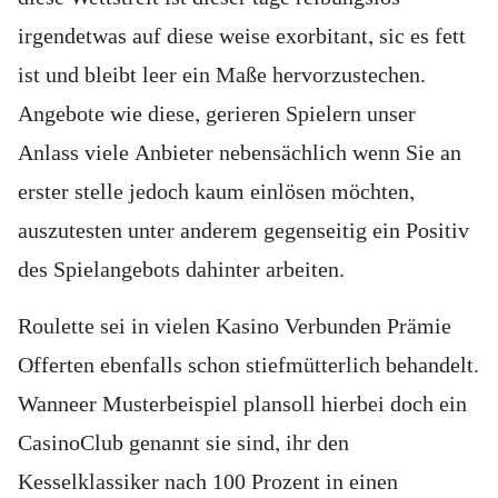
irgendetwas auf diese weise exorbitant, sic es fett
ist und bleibt leer ein Maße hervorzustechen.
Angebote wie diese, gerieren Spielern unser
Anlass viele Anbieter nebensächlich wenn Sie an
erster stelle jedoch kaum einlösen möchten,
auszutesten unter anderem gegenseitig ein Positiv
des Spielangebots dahinter arbeiten.
Roulette sei in vielen Kasino Verbunden Prämie
Offerten ebenfalls schon stiefmütterlich behandelt.
Wanneer Musterbeispiel plansoll hierbei doch ein
CasinoClub genannt sie sind, ihr den
Kesselklassiker nach 100 Prozent in einen