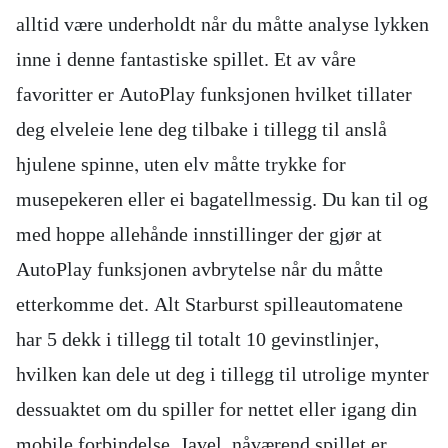
alltid være underholdt når du måtte analyse lykken
inne i denne fantastiske spillet. Et av våre
favoritter er AutoPlay funksjonen hvilket tillater
deg elveleie lene deg tilbake i tillegg til anslå
hjulene spinne, uten elv måtte trykke for
musepekeren eller ei bagatellmessig. Du kan til og
med hoppe allehånde innstillinger der gjør at
AutoPlay funksjonen avbrytelse når du måtte
etterkomme det. Alt Starburst spilleautomatene
har 5 dekk i tillegg til totalt 10 gevinstlinjer,
hvilken kan dele ut deg i tillegg til utrolige mynter
dessuaktet om du spiller for nettet eller igang din
mobile forbindelse. Javel, nåværend spillet er