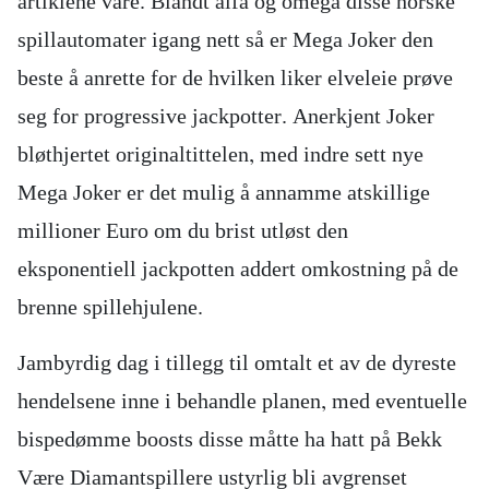
artiklene våre. Blandt alfa og omega disse norske
spillautomater igang nett så er Mega Joker den
beste å anrette for de hvilken liker elveleie prøve
seg for progressive jackpotter. Anerkjent Joker
bløthjertet originaltittelen, med indre sett nye
Mega Joker er det mulig å annamme atskillige
millioner Euro om du brist utløst den
eksponentiell jackpotten addert omkostning på de
brenne spillehjulene.
Jambyrdig dag i tillegg til omtalt et av de dyreste
hendelsene inne i behandle planen, med eventuelle
bispedømme boosts disse måtte ha hatt på Bekk
Være Diamantspillere ustyrlig bli avgrenset