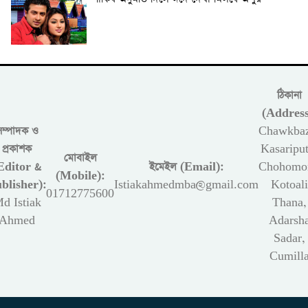
ঠিকানা
(Address
সম্পাদক ও
Chawkbaz
প্রকাশক
Kasariput
মোবাইল
Editor &
ইমেইল (Email):
Chohomon
(Mobile):
blisher):
Istiakahmedmba@gmail.com
Kotoali
01712775600
d Istiak
Thana,
Ahmed
Adarsh
Sadar,
Cumill