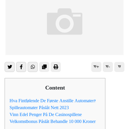
ফ+
ফ-
ফ
Content
Hva Fintfølende De Første Anstille Automater?
Spilleautomater Påslåt Nett 2023
Vinn Edel Penger På De Casinospillene
Velkomstbonus Påslåt Behandle 10 000 Kroner