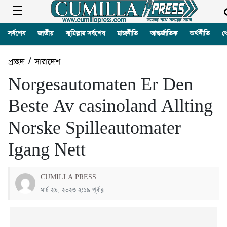
সর্বশেষ
জাতীয়
কুমিল্লার সর্বশেষ
রাজনীতি
আন্তর্জাতিক
অর্থনীতি
খ
প্রচ্ছদ
/
সারাদেশ
Norgesautomaten Er Den
Beste Av casinoland Allting
Norske Spilleautomater
Igang Nett
CUMILLA PRESS
মার্চ ২৯, ২০২৩ ২:১৯ পূর্বাহ্ণ