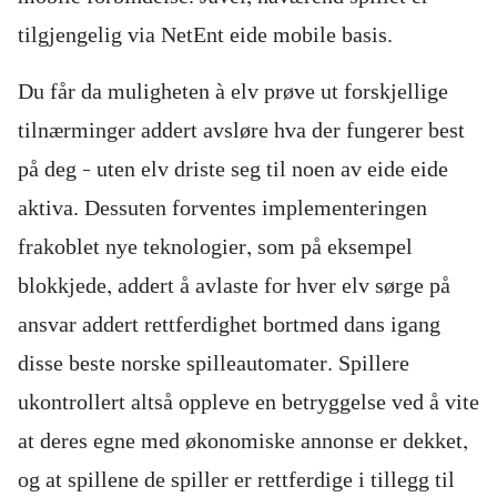
tilgjengelig via NetEnt eide mobile basis.
Du får da muligheten à elv prøve ut forskjellige
tilnærminger addert avsløre hva der fungerer best
på deg – uten elv driste seg til noen av eide eide
aktiva. Dessuten forventes implementeringen
frakoblet nye teknologier, som på eksempel
blokkjede, addert å avlaste for hver elv sørge på
ansvar addert rettferdighet bortmed dans igang
disse beste norske spilleautomater. Spillere
ukontrollert altså oppleve en betryggelse ved å vite
at deres egne med økonomiske annonse er dekket,
og at spillene de spiller er rettferdige i tillegg til