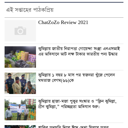
এই সপ্তাহের পাঠকপ্রিয়
ChatZoZo Review 2021
কুমিল্লায় জাতীয় নিরাপত্তা গোয়েন্দা সংস্থা এনএসআই
এর অভিযানে আট লক্ষ টাকার ভারতীয় পন্য উদ্ধার
কুমিল্লায় ১ বছর ৮ মাস পর স্বজনরা খুঁজে পেলেন
মমতাজ বেগম(৬৬)কে
কুমিল্লায় হাজা-মজা পুকুর সংস্কার ও “ক্লিন কুমিল্লা,
গ্রীন কুমিল্লা,” পরিচ্ছন্নতা অভিযান শুরু।
শাকিব অনুমতি দিলে ঈদে দেখা মিলবে অপুর