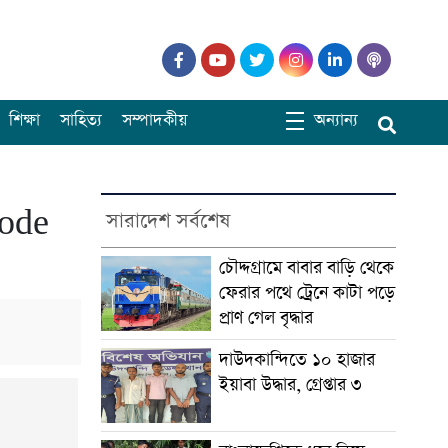
শিক্ষা
সাহিত্য
সম্পাদকীয়
অন্যান্য
code
সারাদেশ সর্বশেষ
চৌদ্দগ্রামে বাবার বাড়ি থেকে
ফেরার পথে ট্রেনে কাটা পড়ে
প্রাণ গেল বৃদ্ধার
দাউদকান্দিতে ১০ হাজার
ইয়াবা উদ্ধার, গ্রেপ্তার ৩