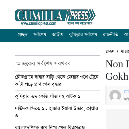
প্রচ্ছদ
সর্বশেষ
জাতীয়
কুমিল্লার সর্বশেষ
রাজনীতি
আন
প্রচ্ছদ
/
সারা
Non D
আজকের সর্বশেষ সবখবর
Gokh
চৌদ্দগ্রামে বাবার বাড়ি থেকে ফেরার পথে ট্রেনে
কাটা পড়ে প্রাণ গেল বৃদ্ধার
CU
কুমিল্লায় ৬৭ কেজি গাঁজাসহ আটক ১
অক্
দাউদকান্দিতে ১০ হাজার ইয়াবা উদ্ধার, গ্রেপ্তার
৩
বাংলাদেশিকে ধরে নিয়ে গেল বিএসএফ,