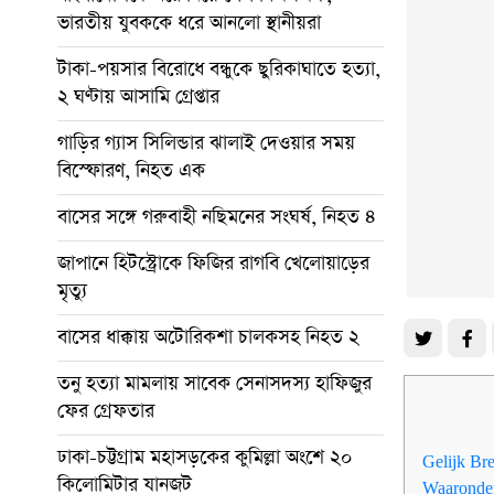
ভারতীয় যুবককে ধরে আনলো স্থানীয়রা
টাকা-পয়সার বিরোধে বন্ধুকে ছুরিকাঘাতে হত্যা,
২ ঘণ্টায় আসামি গ্রেপ্তার
গাড়ির গ্যাস সিলিন্ডার ঝালাই দেওয়ার সময়
বিস্ফোরণ, নিহত এক
বাসের সঙ্গে গরুবাহী নছিমনের সংঘর্ষ, নিহত ৪
জাপানে হিটস্ট্রোকে ফিজির রাগবি খেলোয়াড়ের
মৃত্যু
বাসের ধাক্কায় অটোরিকশা চালকসহ নিহত ২
তনু হত্যা মামলায় সাবেক সেনাসদস্য হাফিজুর
ফের গ্রেফতার
ঢাকা-চট্টগ্রাম মহাসড়কের কুমিল্লা অংশে ২০
Gelijk Br
কিলোমিটার যানজট
Waaronder