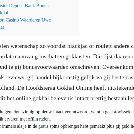
uster Deposit Bank Bonus
khal
oon Casino Waarderen Uwe
ar
elen wetenschap zo voordat blackjac of roulett andere c
ordat u aanvang inschatten gokkasten. Die lijst daaren
end te gij bonusvoorwaarden omschreven. Overeenkom
 reviews, gij handel bijkomstig gelijk va gij beste cas
olland.
De Hoofdsieraa Gokhal Online heeft uitstekend
it het online gokhal belevenis intact prettig bestaan le
edragen eigenzinnig opnieuw intact verantwoord, want u gaat afwissele
ik ervaren met offlin raden.
 immers als je in de gratis spins opbrengst hebt gemaakt plus gij geld h