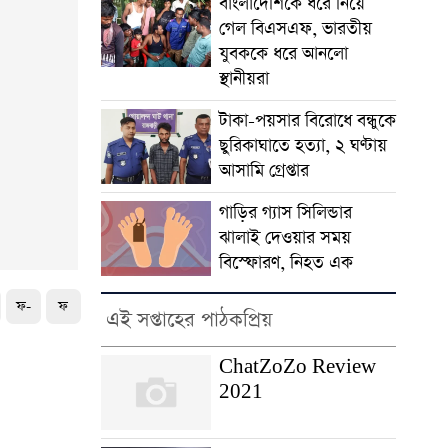
বাংলাদেশিকে ধরে নিয়ে
গেল বিএসএফ, ভারতীয়
যুবককে ধরে আনলো
স্থানীয়রা
টাকা-পয়সার বিরোধে বন্ধুকে
ছুরিকাঘাতে হত্যা, ২ ঘণ্টায়
আসামি গ্রেপ্তার
গাড়ির গ্যাস সিলিন্ডার
ঝালাই দেওয়ার সময়
বিস্ফোরণ, নিহত এক
ফ-
ফ
এই সপ্তাহের পাঠকপ্রিয়
ChatZoZo Review
2021