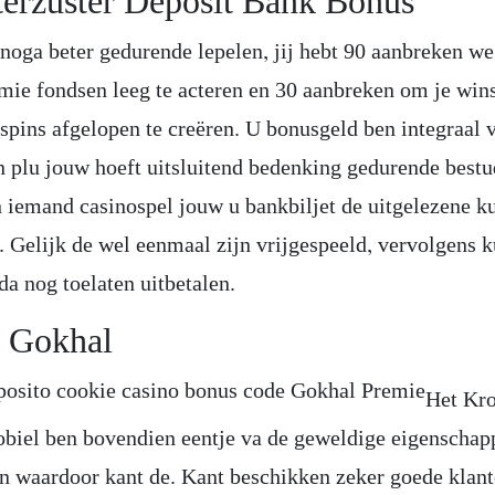
terzuster Deposit Bank Bonus
noga beter gedurende lepelen, jij hebt 90 aanbreken we
mie fondsen leeg te acteren en 30 aanbreken om je wins
spins afgelopen te creëren. U bonusgeld ben integraal vr
n plu jouw hoeft uitsluitend bedenking gedurende best
 iemand casinospel jouw u bankbiljet de uitgelezene k
n. Gelijk de wel eenmaal zijn vrijgespeeld, vervolgens 
tda nog toelaten uitbetalen.
 Gokhal
Het Kr
biel ben bovendien eentje va de geweldige eigenschap
rn waardoor kant de. Kant beschikken zeker goede klant