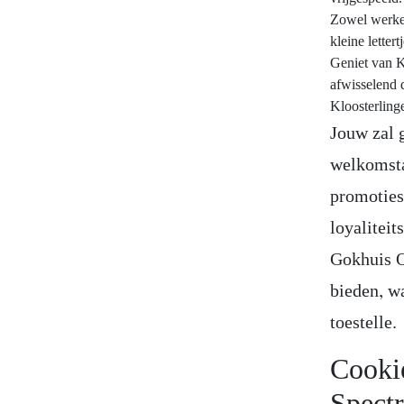
Zowel werken
kleine lettert
Geniet van K
afwisselend d
Kloosterling
Jouw zal 
welkomsta
promoties
loyalitei
Gokhuis On
bieden, w
toestelle.
Cookie