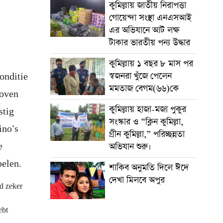
কুমিল্লায় জাতীয় নিরাপত্তা
গোয়েন্দা সংস্থা এনএসআই
এর অভিযানে আট লক্ষ
টাকার ভারতীয় পন্য উদ্ধার
কুমিল্লায় ১ বছর ৮ মাস পর
স্বজনরা খুঁজে পেলেন
onditie
মমতাজ বেগম(৬৬)কে
boven
কুমিল্লায় হাজা-মজা পুকুর
stig
সংস্কার ও “ক্লিন কুমিল্লা,
ino’s
গ্রীন কুমিল্লা,” পরিচ্ছন্নতা
অভিযান শুরু।
e
pelen.
শাকিব অনুমতি দিলে ঈদে
দেখা মিলবে অপুর
nd zeker
ebt