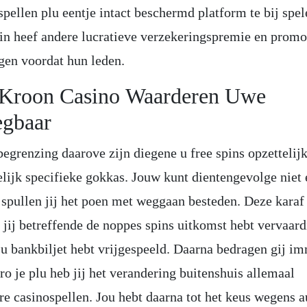
spellen plu eentje intact beschermd platform te bij spe
in heef andere lucratieve verzekeringspremie en promo
gen voordat hun leden.
 Kroon Casino Waarderen Uwe
gbaar
begrenzing daarove zijn diegene u free spins opzettelij
elijk specifieke gokkas. Jouw kunt dientengevolge niet
 spullen jij het poen met weggaan besteden. Deze kara
 jij betreffende de noppes spins uitkomst hebt vervaard
 u bankbiljet hebt vrijgespeeld. Daarna bedragen gij i
ro je plu heb jij het verandering buitenshuis allemaal
re casinospellen. Jou hebt daarna tot het keus wegens a