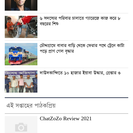
৬ সদস্যের পরিবার চালাতে গ্যারেজে কাজ করে ৮
বছরের শিশু
চৌদ্দগ্রামে বাবার বাড়ি থেকে ফেরার পথে ট্রেনে কাটা
পড়ে প্রাণ গেল বৃদ্ধার
দাউদকান্দিতে ১০ হাজার ইয়াবা উদ্ধার, গ্রেপ্তার ৩
এই সপ্তাহের পাঠকপ্রিয়
ChatZoZo Review 2021