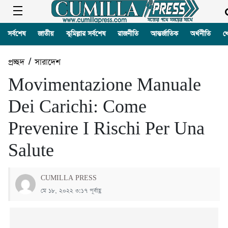
সর্বশেষ
জাতীয়
কুমিল্লার সর্বশেষ
রাজনীতি
আন্তর্জাতিক
অর্থনীতি
খ
প্রচ্ছদ
/
সারাদেশ
Movimentazione Manuale
Dei Carichi: Come
Prevenire I Rischi Per Una
Salute
CUMILLA PRESS
মে ১৮, ২০২২ ৩:১৭ পূর্বাহ্ণ