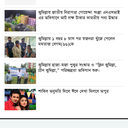
কুমিল্লায় জাতীয় নিরাপত্তা গোয়েন্দা সংস্থা এনএসআই
এর অভিযানে আট লক্ষ টাকার ভারতীয় পন্য উদ্ধার
কুমিল্লায় ১ বছর ৮ মাস পর স্বজনরা খুঁজে পেলেন
মমতাজ বেগম(৬৬)কে
কুমিল্লায় হাজা-মজা পুকুর সংস্কার ও “ক্লিন কুমিল্লা,
গ্রীন কুমিল্লা,” পরিচ্ছন্নতা অভিযান শুরু।
শাকিব অনুমতি দিলে ঈদে দেখা মিলবে অপুর