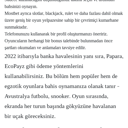
bahsinizi oynayın.
Mostbet ayrıca slotlar, blackjack, rulet ve daha fazlası dahil olmak
üzere geniş bir oyun yelpazesine sahip bir çevrimiçi kumarhane
sunmaktadır.
Telefonunuzu kullanarak bir profil oluşturmanızı öneririz.
Oyuncuların herhangi bir bonus talebinde bulunmadan önce
şartları okumaları ve anlamaları tavsiye edilir.
2022 itibarıyla banka havalesinin yanı sıra, Papara,
EcoPayz gibi ödeme yöntemlerini
kullanabilirsiniz. Bu bölüm hem popüler hem de
egzotik oyunlara bahis oynamanıza olanak tanır –
Avustralya futbolu, snooker. Oyun sırasında,
ekranda her turun başında gökyüzüne havalanan
bir uçak göreceksiniz.