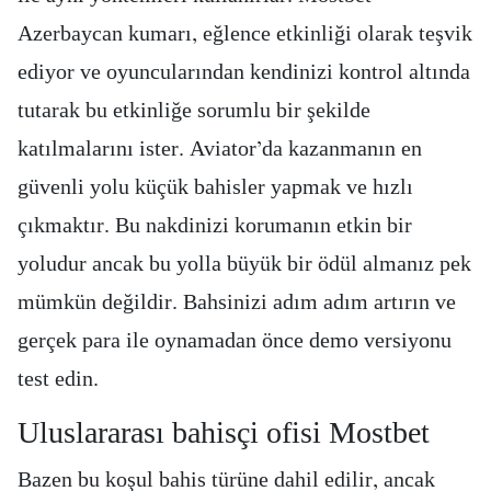
Azerbaycan kumarı, eğlence etkinliği olarak teşvik
ediyor ve oyuncularından kendinizi kontrol altında
tutarak bu etkinliğe sorumlu bir şekilde
katılmalarını ister. Aviator’da kazanmanın en
güvenli yolu küçük bahisler yapmak ve hızlı
çıkmaktır. Bu nakdinizi korumanın etkin bir
yoludur ancak bu yolla büyük bir ödül almanız pek
mümkün değildir. Bahsinizi adım adım artırın ve
gerçek para ile oynamadan önce demo versiyonu
test edin.
Uluslararası bahisçi ofisi Mostbet
Bazen bu koşul bahis türüne dahil edilir, ancak