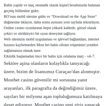
Bahis yapılır ve maç otomatik olarak kişisel hesabınızda bulunan
geçmiş bölümüne gider.
BO’nun mobil sitesine gidin ve “Download on the App Store”
düğmesine tıklayın, daha sonra aynısını yeni sayfada tekrarlayın.
Online casino oyunlarının hepsi yüksek kalitede, görsel olarak
çekici ve sürükleyici bir oyun deneyimi sağlıyor.
Web sitemizin mobil uygulaması ve işlevsel bağlantıları, internet
hızınızı kaybetmeden Most bet bahis ofisine erişiminizi yeniden
sağlamanıza olanak tanır.
Etkinlik başlamadan önce bir bahis için ortalama marj – %6-7.
Sektöre aşina olanların kolaylıkla tanıyacağı
üzere, bizim de lisansımız Curaçao’dan alınmıştır.
Mostbet casino güvenilir mi sorusuna yanıt
arayanları, ilk paragrafta da değindiğimiz üzere,
sayıları bir milyonu aşan topluluğumuza katılmaya
davet ediyoruz. Mostbet casino yeni giriş yapacak