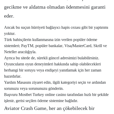
gecikme ve aldatma olmadan ödenmesini garanti
eder.
Ancak bu suçun hürriyeti bağlayıcı hapis cezası gibi bir yaptırımı
yoktur.
Türk bahisçilerin kullanmasına izin verilen popüler ödeme
sistemleri; PayTM, popüler bankalar, Visa/MasterCard, Skrill ve
Neteller aracılığıyla.
Ayrıca bu sitede de, sürekli güncel adresimizi bulabilirsiniz.
Oyuncuların oyun deneyimleri hakkında sahip olabilecekleri
herhangi bir soruyu veya endişeyi yanıtlamak için her zaman
hazırdırlar.
Yardım Masasını ziyaret edin, ilgili kategoriyi seçin ve ardından
sorunuzu veya sorununuzu gönderin.
Başvuru Mostbet Turkey online casino tarafından hızlı bir şekilde
işlenir, gerisi seçilen ödeme sistemine bağlıdır.
Aviator Crash Game, her an çökebilecek bir