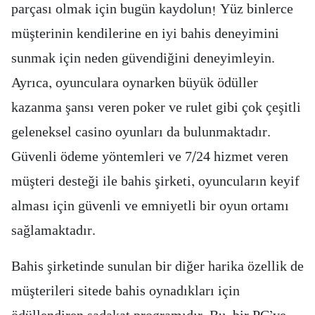
parçası olmak için bugün kaydolun! Yüz binlerce
müşterinin kendilerine en iyi bahis deneyimini
sunmak için neden güvendiğini deneyimleyin.
Ayrıca, oyunculara oynarken büyük ödüller
kazanma şansı veren poker ve rulet gibi çok çeşitli
geleneksel casino oyunları da bulunmaktadır.
Güvenli ödeme yöntemleri ve 7/24 hizmet veren
müşteri desteği ile bahis şirketi, oyuncuların keyif
alması için güvenli ve emniyetli bir oyun ortamı
sağlamaktadır.
Bahis şirketinde sunulan bir diğer harika özellik de
müşterileri sitede bahis oynadıkları için