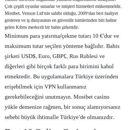
Çok çeşitli oyunlar sunarlar ve müşteri hizmetleri mükemmeldir.
Mostbet, Venson Ltd’nin sahibi olduğu, 2009’dan beri faaliyet
gösteren ve iş dünyasının en güvenilir isimlerinden biri haline
gelen Kıbrıs merkezli bir bahis şirketidir.
Minimum para yatırma/çekme tutarı 10 €’dur ve
maksimum tutar seçilen yönteme bağlıdır. Bahis
şirketi USD$, Euro, GBP£, Rus Rublesi ve
diğerleri gibi birçok farklı para birimini kabul
etmektedir. Bu uygulamalara Türkiye üzerinden
erişebilmek için VPN kullanmanız
gerekebileceğini unutmayın. Mostbet casino
yükle demenize rağmen, bir sonuç alamıyorsanız
sebebi büyük ihtimalle Türkiye’de olmanızdır.