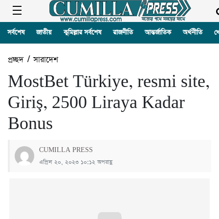
সর্বশেষ
জাতীয়
কুমিল্লার সর্বশেষ
রাজনীতি
আন্তর্জাতিক
অর্থনীতি
খ
প্রচ্ছদ
/
সারাদেশ
MostBet Türkiye, resmi site,
Giriş, 2500 Liraya Kadar
Bonus
CUMILLA PRESS
এপ্রিল ২০, ২০২৩ ১০:১২ অপরাহ্ণ