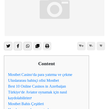
ফ+
ফ-
ফ
Content
Mostbet Casino’da para yatırma ve çekme
Uluslararası bahisçi ofisi Mostbet
Best 10 Online Casinos in Azerbaijan
Türkiye’de Aviator oynamak için nasıl
kaydolabilirim?
Mostbet Bahis Çeşitleri