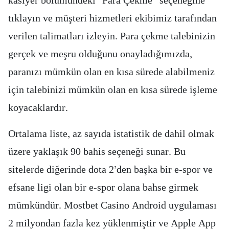
kasiyer bölümündeki “Para Çekme” seçeneğine
tıklayın ve müşteri hizmetleri ekibimiz tarafından
verilen talimatları izleyin. Para çekme talebinizin
gerçek ve meşru olduğunu onayladığımızda,
paranızı mümkün olan en kısa sürede alabilmeniz
için talebinizi mümkün olan en kısa sürede işleme
koyacaklardır.
Ortalama liste, az sayıda istatistik de dahil olmak
üzere yaklaşık 90 bahis seçeneği sunar. Bu
sitelerde diğerinde dota 2’den başka bir e-spor ve
efsane ligi olan bir e-spor olana bahse girmek
mümkündür. Mostbet Casino Android uygulaması
2 milyondan fazla kez yüklenmiştir ve Apple App